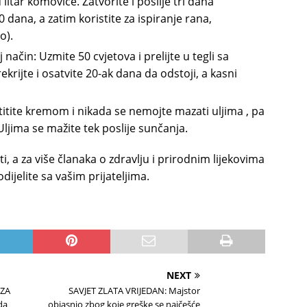
 litar komovice. Zatvorite i poslije tri dana
10 dana, a zatim koristite za ispiranje rana,
o).
način: Uzmite 50 cvjetova i prelijte u tegli sa
krijte i osatvite 20-ak dana da odstoji, a kasni
štitite kremom i nikada se nemojte mazati uljima , pa
Uljima se mažite tek poslije sunčanja.
, a za više članaka o zdravlju i prirodnim lijekovima
ijelite sa vašim prijateljima.
NEXT
 ZA
SAVJET ZLATA VRIJEDAN: Majstor
da
objasnio zbog koje greške se najčešće