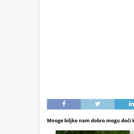
obezbedite bogatu jesenju 
Mnoge biljke nam dobro mogu doći ko