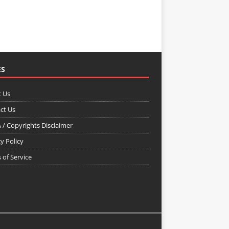
ES
 Us
ct Us
/ Copyrights Disclaimer
y Policy
 of Service