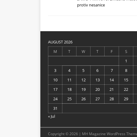
protiv nesanice
AUGUST 2026
M
T
W
T
F
S
1
3
4
5
6
7
8
10
11
12
13
14
15
17
18
19
20
21
22
24
25
26
27
28
29
31
« Jul
Copyright © 2026 | MH Magazine WordPress Them