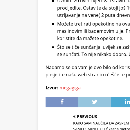
Uzmite 20 ovih cvjetova i stavite u
procijedite. Ostavite da stoji još 
utrljavanje na vene( 2 puta dnevn
Možete tretirati opekotine na ovaj 
maslinovim ili bademovim ulje. Pre
koristite da mažete opekotine.
Što se tiče sunčanja, uvijek se za
se sunčati. To nije nikako dobro. 
Nadamo se da vam je ovo bilo od koristi
posjetite našu web stranicu češće te pod
Izvor:
megagiga
PREVIOUS
KAKO SAM NAUČILA DA ZASPEM
SAMO 1 MINUTU: Efikasna meto