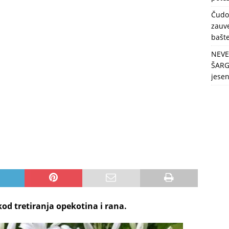
berbu po najvećim vrućinama!
ZDRAVLJE
Čudo
zauve
bašt
NEVE
ŠARG
jese
d tretiranja opekotina i rana.