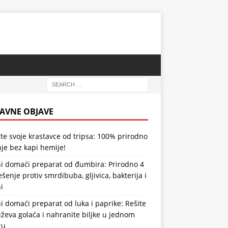
AVNE OBJAVE
te svoje krastavce od tripsa: 100% prirodno
je bez kapi hemije!
i domaći preparat od đumbira: Prirodno 4
ešenje protiv smrdibuba, gljivica, bakterija i
i
 domaći preparat od luka i paprike: Rešite
ževa golaća i nahranite biljke u jednom
zu