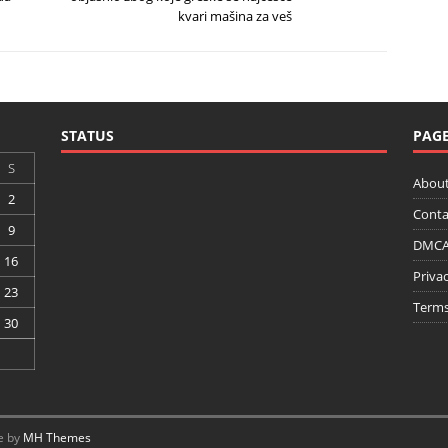
kvari mašina za veš
STATUS
PAG
S
About
2
Conta
9
DMCA 
16
Privac
23
Terms
30
e by
MH Themes