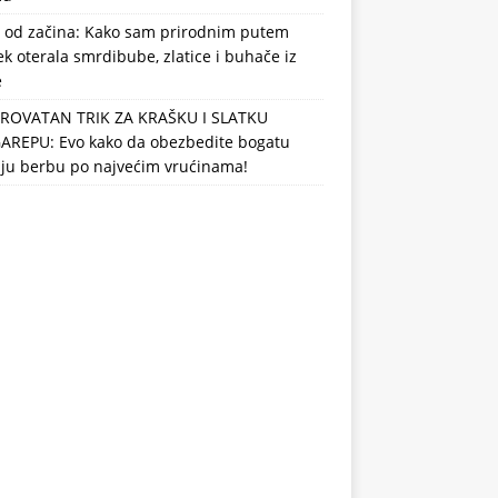
 od začina: Kako sam prirodnim putem
k oterala smrdibube, zlatice i buhače iz
e
ROVATAN TRIK ZA KRAŠKU I SLATKU
AREPU: Evo kako da obezbedite bogatu
nju berbu po najvećim vrućinama!