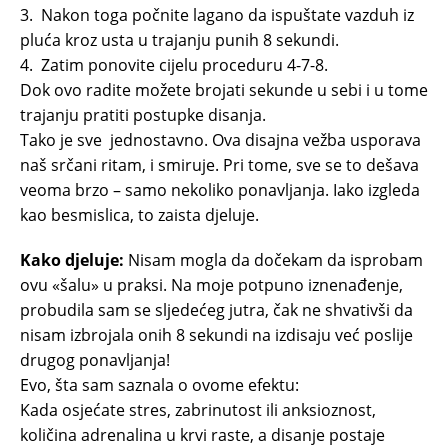
3. Nakon toga počnite lagano da ispuštate vazduh iz
pluća kroz usta u trajanju punih 8 sekundi.
4. Zatim ponovite cijelu proceduru 4-7-8.
Dok ovo radite možete brojati sekunde u sebi i u tome
trajanju pratiti postupke disanja.
Tako je sve jednostavno. Ova disajna vežba usporava
naš srčani ritam, i smiruje. Pri tome, sve se to dešava
veoma brzo – samo nekoliko ponavljanja. Iako izgleda
kao besmislica, to zaista djeluje.
Kako djeluje:
Nisam mogla da dočekam da isprobam
ovu «šalu» u praksi. Na moje potpuno iznenađenje,
probudila sam se sljedećeg jutra, čak ne shvativši da
nisam izbrojala onih 8 sekundi na izdisaju već poslije
drugog ponavljanja!
Evo, šta sam saznala o ovome efektu:
Kada osjećate stres, zabrinutost ili anksioznost,
količina adrenalina u krvi raste, a disanje postaje