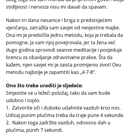
stidljivost i nervoza nisu mi davali da spavam.
Nakon tri dana nesanice i briga o predstojećem
vjenčanju, zatražila sam savjet od nevjestine majke.
Ona mi je predočila jednu metodu, koja je trebala da
pomogne. Ja sam njoj povejrovala, jer ta žena već
dugo godina sprovodi seanse meditacije i posjeduje
licencu za obavljanje zdravstvene prakse. Šta da
kažem, njen savjet mi je zaista promijenio zivot! Ovu
metodu najbolje je zapamtiti kao „4-7-8“.
Ono što treba uraditi je sljedeće:
Smjestite se u ležeći položaj, tako da vam bude
udobno i toplo.
1. Zatvorite oči i duboko udahnite vazduh kroz nos.
Udisaj punim plućima treba da traje pune 4 sekunde.
2. Nakon toga zadržite vazduh, odnosno dah u
plućima, punih 7 sekundi.