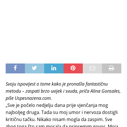
Svoju ispovijest o tome kako je pronašla fantastičnu
metodu – zaspati brzo uvijek i svuda, priča Alina Gonsales,
piše Uspesnazena.com.
„Sve je počelo nedjelju dana prije vjenčanja mog
najboljeg druga. Tada su moj umor i nervoza dostigli
kritičnu tačku. Nikako nisam mogla da zaspim. Sve
zbog toga što sam morala da pripremim govor. Moja