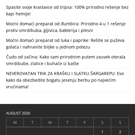
Spasite svoje krastavce od tripsa: 100% prirodno rešenje bez
kapi hemije!
Moćni domaći preparat od đumbira: Prirodno 4 u 1 rešenje
protiv smrdibuba, gljivica, bakterija i plesni
Moćni domaći preparat od luka i paprike: Rešite se puževa
golaća i nahranite biljke u jednom potezu
Čudo od začina: Kako sam prirodnim putem zauvek oterala
smrdibube, zlatice i buhače iz bašte
NEVEROVATAN TRIK ZA KRAŠKU I SLATKU ŠARGAREPU: Evo
kako da obezbedite bogatu jesenju berbu po najvećim
vrućinama!
AUGUST 2026
M
T
W
T
F
S
S
1
2