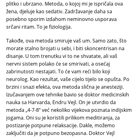
plitko i ubrzano. Metoda, o kojoj mi je ispričala ova
žena, djeluje kao sedativ. Zadržavanje daha sa
posebno sporim izdahom neminovno usporava
srčani ritam. To je fiziologija.
Takođe, ova metoda smiruje vaš um. Samo zato, što
morate stalno brojati u sebi, i biti skoncentrisan na
disanje. U tom trenutku vi to ne shvatate, ali vaš
nervni sistem polako će se smirivati, a osećaj
zabrinutosti nestajati. To će vam reći bilo koji
neurolog. Kao rezultat, vaše cijelo tijelo se opušta. Po
brzini i snazi efekta, ova metoda slična je anesteziji.
Izučavanjem ove tehnike bavio se doktor medicinskih
nauka sa Harvarda, Endru Vejl. On je utvrdio da
metoda „4-7-8“ već nekoliko vijekova poznata indijskim
jogama. Oni su je koristili prilikom meditiranja, za
postizanje potpune relaksacije. Dakle, možemo
zaključiti da je potpuno bezopasna. Doktor Vejl