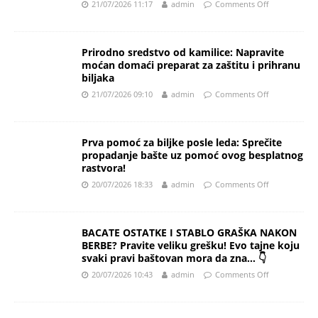
21/07/2026 11:17
admin
Comments Off
Prirodno sredstvo od kamilice: Napravite
moćan domaći preparat za zaštitu i prihranu
biljaka
21/07/2026 09:10
admin
Comments Off
Prva pomoć za biljke posle leda: Sprečite
propadanje bašte uz pomoć ovog besplatnog
rastvora!
20/07/2026 18:33
admin
Comments Off
BACATE OSTATKE I STABLO GRAŠKA NAKON
BERBE? Pravite veliku grešku! Evo tajne koju
svaki pravi baštovan mora da zna… 👇
20/07/2026 10:43
admin
Comments Off