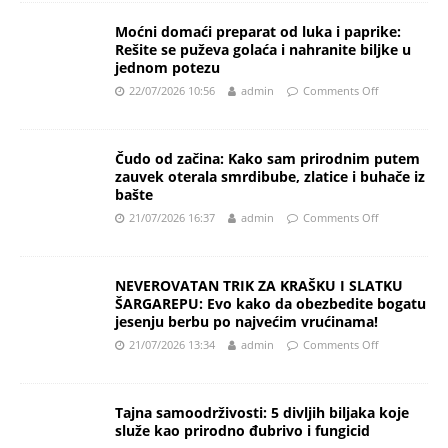
Moćni domaći preparat od luka i paprike:
Rešite se puževa golaća i nahranite biljke u
jednom potezu
22/07/2026 10:56
admin
Comments Off
Čudo od začina: Kako sam prirodnim putem
zauvek oterala smrdibube, zlatice i buhače iz
bašte
21/07/2026 16:37
admin
Comments Off
NEVEROVATAN TRIK ZA KRAŠKU I SLATKU
ŠARGAREPU: Evo kako da obezbedite bogatu
jesenju berbu po najvećim vrućinama!
21/07/2026 13:34
admin
Comments Off
Tajna samoodrživosti: 5 divljih biljaka koje
služe kao prirodno đubrivo i fungicid