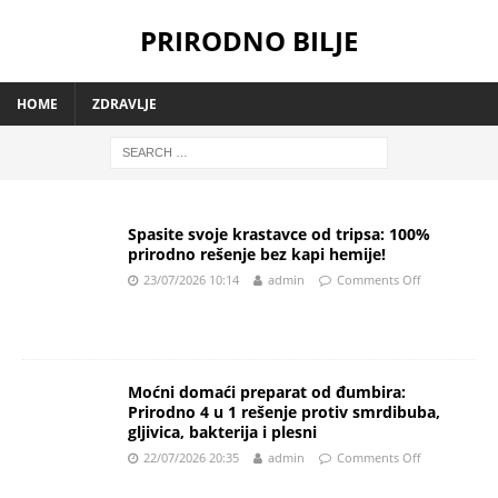
PRIRODNO BILJE
HOME
ZDRAVLJE
Spasite svoje krastavce od tripsa: 100%
prirodno rešenje bez kapi hemije!
23/07/2026 10:14
admin
Comments Off
Moćni domaći preparat od đumbira:
Prirodno 4 u 1 rešenje protiv smrdibuba,
gljivica, bakterija i plesni
22/07/2026 20:35
admin
Comments Off