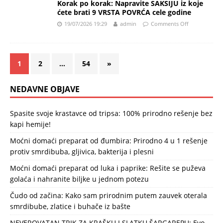
Korak po korak: Napravite SAKSIJU iz koje
ćete brati 9 VRSTA POVRĆA cele godine
19/07/2026 19:29
admin
Comments Off
1
2
…
54
»
NEDAVNE OBJAVE
Spasite svoje krastavce od tripsa: 100% prirodno rešenje bez
kapi hemije!
Moćni domaći preparat od đumbira: Prirodno 4 u 1 rešenje
protiv smrdibuba, gljivica, bakterija i plesni
Moćni domaći preparat od luka i paprike: Rešite se puževa
golaća i nahranite biljke u jednom potezu
Čudo od začina: Kako sam prirodnim putem zauvek oterala
smrdibube, zlatice i buhače iz bašte
NEVEROVATAN TRIK ZA KRAŠKU I SLATKU ŠARGAREPU: Evo