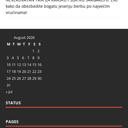
kako da obezbedite bogatu jesenju berbu po najvećim
vrućinama!
August 2026
M
T
W
T
F
S
S
1
2
3
4
5
6
7
8
9
10
11
12
13
14
15
16
17
18
19
20
21
22
23
24
25
26
27
28
29
30
31
« Jul
STATUS
PAGES