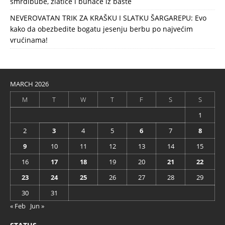
smrdibube, zlatice i buhače iz bašte
NEVEROVATAN TRIK ZA KRAŠKU I SLATKU ŠARGAREPU: Evo
kako da obezbedite bogatu jesenju berbu po najvećim
vrućinama!
MARCH 2026
M
T
W
T
F
S
S
1
2
3
4
5
6
7
8
9
10
11
12
13
14
15
16
17
18
19
20
21
22
23
24
25
26
27
28
29
30
31
« Feb
Jun »