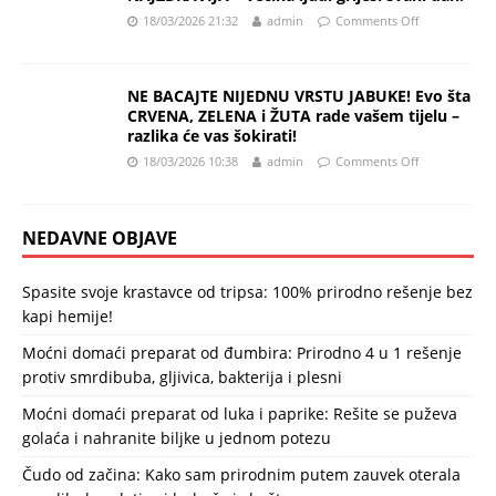
18/03/2026 21:32
admin
Comments Off
NE BACAJTE NIJEDNU VRSTU JABUKE! Evo šta
CRVENA, ZELENA i ŽUTA rade vašem tijelu –
razlika će vas šokirati!
18/03/2026 10:38
admin
Comments Off
NEDAVNE OBJAVE
Spasite svoje krastavce od tripsa: 100% prirodno rešenje bez
kapi hemije!
Moćni domaći preparat od đumbira: Prirodno 4 u 1 rešenje
protiv smrdibuba, gljivica, bakterija i plesni
Moćni domaći preparat od luka i paprike: Rešite se puževa
golaća i nahranite biljke u jednom potezu
Čudo od začina: Kako sam prirodnim putem zauvek oterala