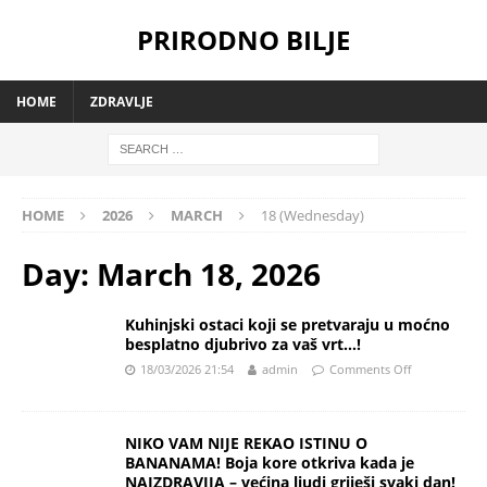
PRIRODNO BILJE
HOME
ZDRAVLJE
HOME
2026
MARCH
18 (Wednesday)
Day:
March 18, 2026
Kuhinjski ostaci koji se pretvaraju u moćno
besplatno djubrivo za vaš vrt…!
18/03/2026 21:54
admin
Comments Off
NIKO VAM NIJE REKAO ISTINU O
BANANAMA! Boja kore otkriva kada je
NAJZDRAVIJA – većina ljudi griješi svaki dan!