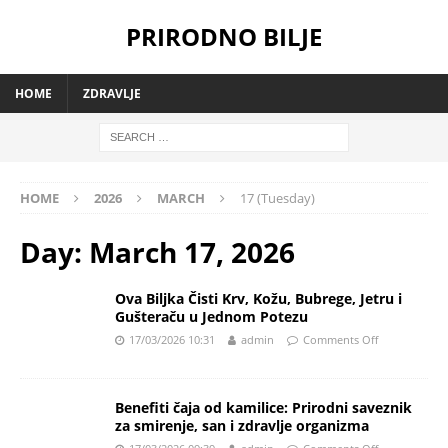
PRIRODNO BILJE
HOME
ZDRAVLJE
HOME
2026
MARCH
17 (Tuesday)
Day:
March 17, 2026
Ova Biljka Čisti Krv, Kožu, Bubrege, Jetru i
Gušteraču u Jednom Potezu
17/03/2026 10:31
admin
Comments Off
Benefiti čaja od kamilice: Prirodni saveznik
za smirenje, san i zdravlje organizma