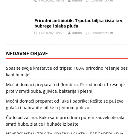
17/03/2026 09:39
admin
Comments Off
Prirodni antibiotik: Trputac biljka čista krv,
bubrege i slaba pluća
17/03/2026 09:25
admin
Comments Off
NEDAVNE OBJAVE
Spasite svoje krastavce od tripsa: 100% prirodno rešenje bez
kapi hemije!
Moćni domaći preparat od đumbira: Prirodno 4 u 1 rešenje
protiv smrdibuba, gljivica, bakterija i plesni
Moćni domaći preparat od luka i paprike: Rešite se puževa
golaća i nahranite biljke u jednom potezu
Čudo od začina: Kako sam prirodnim putem zauvek oterala
smrdibube, zlatice i buhače iz bašte
NEVEROVATAN TRIK ZA KRAŠKU I SLATKU ŠARGAREPU: Evo