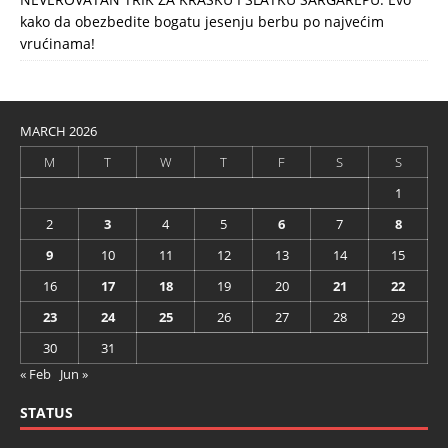
kako da obezbedite bogatu jesenju berbu po najvećim
vrućinama!
MARCH 2026
M
T
W
T
F
S
S
1
2
3
4
5
6
7
8
9
10
11
12
13
14
15
16
17
18
19
20
21
22
23
24
25
26
27
28
29
30
31
« Feb
Jun »
STATUS