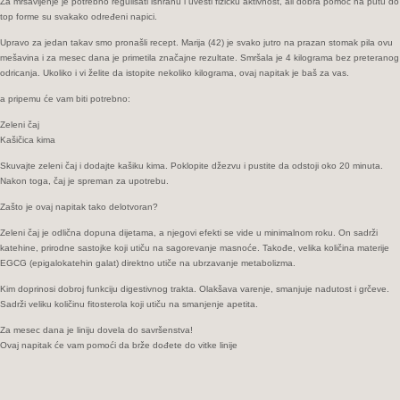
Za mršavljenje je potrebno regulisati ishranu i uvesti fizičku aktivnost, ali dobra pomoć na putu do
top forme su svakako određeni napici.
Upravo za jedan takav smo pronašli recept. Marija (42) je svako jutro na prazan stomak pila ovu
mešavina i za mesec dana je primetila značajne rezultate. Smršala je 4 kilograma bez preteranog
odricanja. Ukoliko i vi želite da istopite nekoliko kilograma, ovaj napitak je baš za vas.
a pripemu će vam biti potrebno:
Zeleni čaj
Kašičica kima
Skuvajte zeleni čaj i dodajte kašiku kima. Poklopite džezvu i pustite da odstoji oko 20 minuta.
Nakon toga, čaj je spreman za upotrebu.
Zašto je ovaj napitak tako delotvoran?
Zeleni čaj je odlična dopuna dijetama, a njegovi efekti se vide u minimalnom roku. On sadrži
katehine, prirodne sastojke koji utiču na sagorevanje masnoće. Takođe, velika količina materije
EGCG (epigalokatehin galat) direktno utiče na ubrzavanje metabolizma.
Kim doprinosi dobroj funkciju digestivnog trakta. Olakšava varenje, smanjuje nadutost i grčeve.
Sadrži veliku količinu fitosterola koji utiču na smanjenje apetita.
Za mesec dana je liniju dovela do savršenstva!
Ovaj napitak će vam pomoći da brže dođete do vitke linije