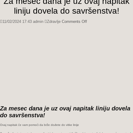
Za mesec dana je uz ovaj napitak
liniju dovela do savršenstva!
on
11/02/2024 17:43
admin
Zdravlje
Comments Off
Za
mesec
dana
je
uz
ovaj
napitak
liniju
dovela
do
savršenstva!
Za mesec dana je uz ovaj napitak liniju dovela
do savršenstva!
Ovaj napitak će vam pomoći da brže dođete do vitke linije