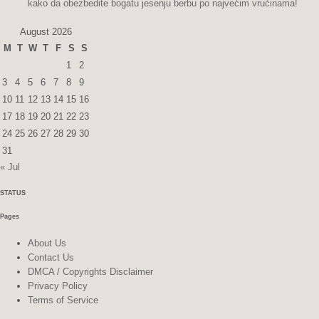
kako da obezbedite bogatu jesenju berbu po najvećim vrućinama!
August 2026
M
T
W
T
F
S
S
1
2
3
4
5
6
7
8
9
10
11
12
13
14
15
16
17
18
19
20
21
22
23
24
25
26
27
28
29
30
31
« Jul
STATUS
Pages
About Us
Contact Us
DMCA / Copyrights Disclaimer
Privacy Policy
Terms of Service