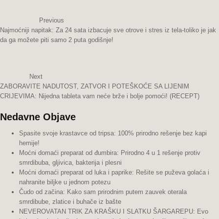
Previous
Najmoćniji napitak: Za 24 sata izbacuje sve otrove i stres iz tela-toliko je jak
da ga možete piti samo 2 puta godišnje!
Next
ZABORAVITE NADUTOST, ZATVOR I POTEŠKOĆE SA LIJENIM
CRIJEVIMA: Nijedna tableta vam neće brže i bolje pomoći! (RECEPT)
Nedavne Objave
Spasite svoje krastavce od tripsa: 100% prirodno rešenje bez kapi
hemije!
Moćni domaći preparat od đumbira: Prirodno 4 u 1 rešenje protiv
smrdibuba, gljivica, bakterija i plesni
Moćni domaći preparat od luka i paprike: Rešite se puževa golaća i
nahranite biljke u jednom potezu
Čudo od začina: Kako sam prirodnim putem zauvek oterala
smrdibube, zlatice i buhače iz bašte
NEVEROVATAN TRIK ZA KRAŠKU I SLATKU ŠARGAREPU: Evo