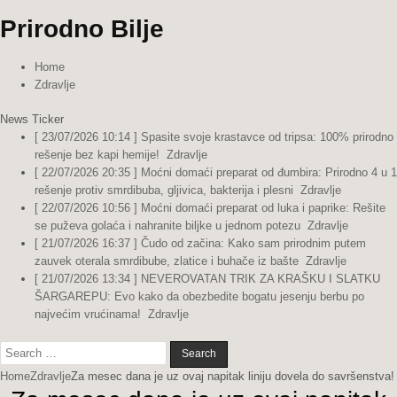
Prirodno Bilje
Home
Zdravlje
News Ticker
[ 23/07/2026 10:14 ]
Spasite svoje krastavce od tripsa: 100% prirodno
rešenje bez kapi hemije!
Zdravlje
[ 22/07/2026 20:35 ]
Moćni domaći preparat od đumbira: Prirodno 4 u 1
rešenje protiv smrdibuba, gljivica, bakterija i plesni
Zdravlje
[ 22/07/2026 10:56 ]
Moćni domaći preparat od luka i paprike: Rešite
se puževa golaća i nahranite biljke u jednom potezu
Zdravlje
[ 21/07/2026 16:37 ]
Čudo od začina: Kako sam prirodnim putem
zauvek oterala smrdibube, zlatice i buhače iz bašte
Zdravlje
[ 21/07/2026 13:34 ]
NEVEROVATAN TRIK ZA KRAŠKU I SLATKU
ŠARGAREPU: Evo kako da obezbedite bogatu jesenju berbu po
najvećim vrućinama!
Zdravlje
Search
for:
Home
Zdravlje
Za mesec dana je uz ovaj napitak liniju dovela do savršenstva!