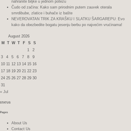
nahranite biljke u jednom potezu
Čudo od začina: Kako sam prirodnim putem zauvek oterala
smrdibube, zlatice i buhače iz bašte
NEVEROVATAN TRIK ZA KRAŠKU I SLATKU ŠARGAREPU: Evo
kako da obezbedite bogatu jesenju berbu po najvećim vrućinama!
August 2026
M
T
W
T
F
S
S
1
2
3
4
5
6
7
8
9
10
11
12
13
14
15
16
17
18
19
20
21
22
23
24
25
26
27
28
29
30
31
« Jul
STATUS
Pages
About Us
Contact Us