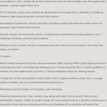
nepravilnosti u radu i počinje da se loše osjeća ima samo 10 sekundi prije nego što izgubi svijest,
korake
kada je u pitanju nagla srčana smrt.
Tih 10 sekundi osoba može pravilno da iskoristi kako bi pomogla sebi, a rješenje je u kašljanju.
Naravno, prije svega je potrebno pozvati hitnu pomoć.
Jak kašalj bez prestanka, dubok i produžen pri izdisaju svake dvije sekunde može znatno da
pomogne prije dolaska hitne pomoći.
Duboko disanje unosi kiseonik u pluća, a kašalj izaziva pokrete koji stvaraju pritisak na srce i
održavaju cirkulaciju, prenosi basta balkana.
Pritisak na srce pomaže vraćanju normalnog ritma što može da bude presudno da osoba živa
stigne do bolnice.
O infarktu
Akutni infarkt miokarda ili srčanim udar je izumiranje dijela srčanog mišića zbog naglog prestanka
cirkulacije kroz neku od arterija koje ishranjuju srce. Prema podacima SZO, u svijetu godišnje od
infarkta oboli šest miliona ljudi, pri čemu, u četvrtini slučajeva dolazi do smrtnog ishoda.
U Srbiji oko 10.000 ljudi godišnje doživi infarkt. Češće pogađa muškarce nego žene, a poslije
ulaska u klimaks, rizik od nastanka bolesti se izjednaćava.
Prisutniji je kod ljudi starijih od 40 godina, piše stetoskop.
Najvažniji simptom je bol, koji u infarktu traje preko pola sata i obično je jači i duži od svih
dotadašnjih napada, ukoliko je pacijent ranije već imao napade bolova u grudima. Lokalizovan je
iza grudne kosti, veoma je jakog intenziteta a po karakteru liči na stezanje, pečenje ili čak