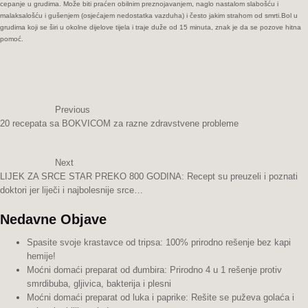
cepanje u grudima. Može biti praćen obilnim preznojavanjem, naglo nastalom slabošću i
malaksalošću i gušenjem (osjećajem nedostatka vazduha) i često jakim strahom od smrti.Bol u
grudima koji se širi u okolne dijelove tijela i traje duže od 15 minuta, znak je da se pozove hitna
pomoć.
Previous
20 recepata sa BOKVICOM za razne zdravstvene probleme
Next
LIJEK ZA SRCE STAR PREKO 800 GODINA: Recept su preuzeli i poznati
doktori jer liječi i najbolesnije srce…
Nedavne Objave
Spasite svoje krastavce od tripsa: 100% prirodno rešenje bez kapi
hemije!
Moćni domaći preparat od đumbira: Prirodno 4 u 1 rešenje protiv
smrdibuba, gljivica, bakterija i plesni
Moćni domaći preparat od luka i paprike: Rešite se puževa golaća i