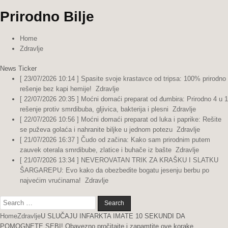
Prirodno Bilje
Home
Zdravlje
News Ticker
[ 23/07/2026 10:14 ]
Spasite svoje krastavce od tripsa: 100% prirodno
rešenje bez kapi hemije!
Zdravlje
[ 22/07/2026 20:35 ]
Moćni domaći preparat od đumbira: Prirodno 4 u 1
rešenje protiv smrdibuba, gljivica, bakterija i plesni
Zdravlje
[ 22/07/2026 10:56 ]
Moćni domaći preparat od luka i paprike: Rešite
se puževa golaća i nahranite biljke u jednom potezu
Zdravlje
[ 21/07/2026 16:37 ]
Čudo od začina: Kako sam prirodnim putem
zauvek oterala smrdibube, zlatice i buhače iz bašte
Zdravlje
[ 21/07/2026 13:34 ]
NEVEROVATAN TRIK ZA KRAŠKU I SLATKU
ŠARGAREPU: Evo kako da obezbedite bogatu jesenju berbu po
najvećim vrućinama!
Zdravlje
Search
for:
Home
Zdravlje
U SLUČAJU INFARKTA IMATE 10 SEKUNDI DA
POMOGNETE SEBI! Obavezno pročitajte i zapamtite ove korake