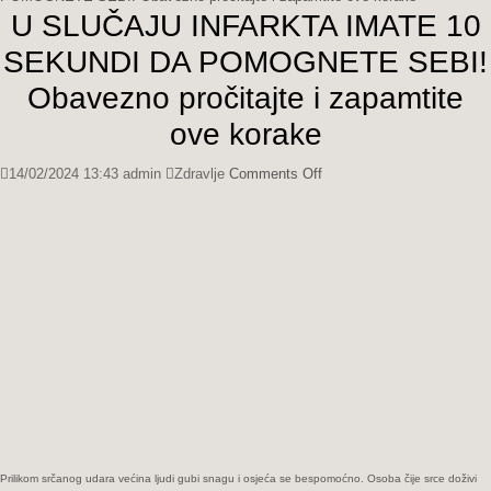
U SLUČAJU INFARKTA IMATE 10
SEKUNDI DA POMOGNETE SEBI!
Obavezno pročitajte i zapamtite
ove korake
on
14/02/2024 13:43
admin
Zdravlje
Comments Off
U
SLUČAJU
INFARKTA
IMATE
10
SEKUNDI
DA
POMOGNETE
SEBI!
Obavezno
pročitajte
i
zapamtite
ove
Prilikom srčanog udara većina ljudi gubi snagu i osjeća se bespomoćno. Osoba čije srce doživi