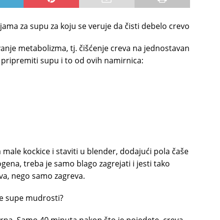
ijama za supu za koju se veruje da čisti debelo crevo
vanje metabolizma, tj. čišćenje creva na jednostavan
 pripremiti supu i to od ovih namirnica:
na male kockice i staviti u blender, dodajući pola čaše
na, treba je samo blago zagrejati i jesti tako
va, nego samo zagreva.
je supe mudrosti?