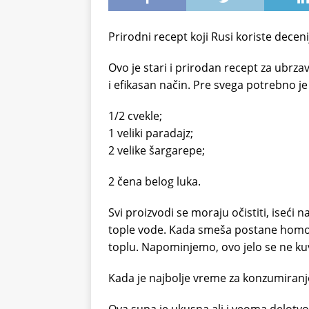
Prirodni recept koji Rusi koriste decen
Ovo je stari i prirodan recept za ubrza
i efikasan način. Pre svega potrebno je
1/2 cvekle;
1 veliki paradajz;
2 velike šargarepe;
2 čena belog luka.
Svi proizvodi se moraju očistiti, iseći 
tople vode. Kada smeša postane homoge
toplu. Napominjemo, ovo jelo se ne ku
Kada je najbolje vreme za konzumiran