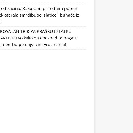
 od začina: Kako sam prirodnim putem
k oterala smrdibube, zlatice i buhače iz
e
ROVATAN TRIK ZA KRAŠKU I SLATKU
AREPU: Evo kako da obezbedite bogatu
nju berbu po najvećim vrućinama!