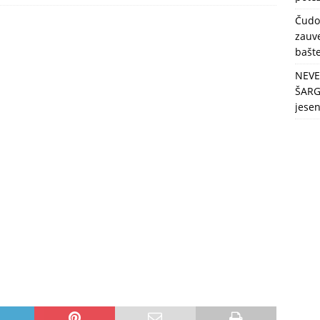
berbu po najvećim vrućinama!
ZDRAVLJE
Čudo
zauve
bašt
NEVE
ŠARG
jese