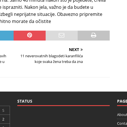
orna. Samo 40 minuta nakon što je pojedete, creva
e isprazniti. Nakon jela, važno je da budete u
begli neprijatne situacije. Obavezno pripremite
 hitno morate da očistite
NEXT
svih
11 neverovatnih blagodeti karanfilića
e u
koje svaka žena treba da zna
STATUS
PAG
S
About
2
Conta