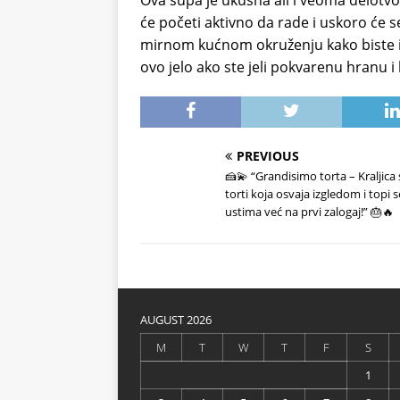
Ova supa je ukusna ali i veoma delotv
će početi aktivno da rade i uskoro će s
mirnom kućnom okruženju kako biste iz
ovo jelo ako ste jeli pokvarenu hranu i
PREVIOUS
🍰💫 “Grandisimo torta – Kraljica 
torti koja osvaja izgledom i topi s
ustima već na prvi zalogaj!” 🎂🔥
AUGUST 2026
M
T
W
T
F
S
1