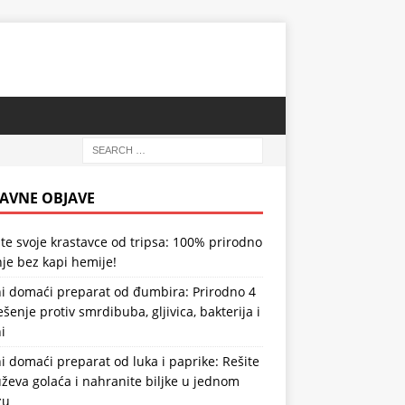
AVNE OBJAVE
te svoje krastavce od tripsa: 100% prirodno
je bez kapi hemije!
i domaći preparat od đumbira: Prirodno 4
ešenje protiv smrdibuba, gljivica, bakterija i
i
 domaći preparat od luka i paprike: Rešite
ževa golaća i nahranite biljke u jednom
zu