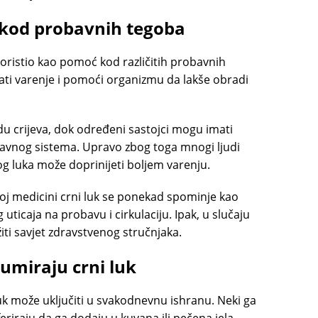
 kod probavnih tegoba
koristio kao pomoć kod različitih probavnih
ti varenje i pomoći organizmu da lakše obradi
u crijeva, dok određeni sastojci mogu imati
avnog sistema. Upravo zbog toga mnogi ljudi
 luka može doprinijeti boljem varenju.
oj medicini crni luk se ponekad spominje kao
ticaja na probavu i cirkulaciju. Ipak, u slučaju
žiti savjet zdravstvenog stručnjaka.
umiraju crni luk
uk može uključiti u svakodnevnu ishranu. Neki ga