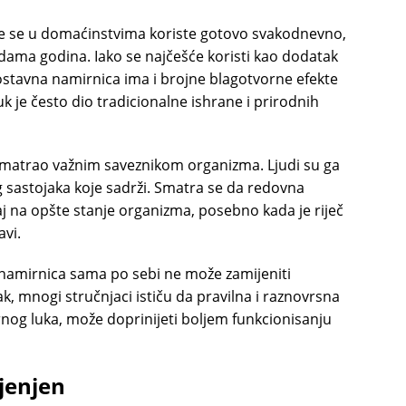
oje se u domaćinstvima koriste gotovo svakodnevno,
adama godina. Iako se najčešće koristi kao dodatak
nostavna namirnica ima i brojne blagotvorne efekte
k je često dio tradicionalne ishrane i prirodnih
smatrao važnim saveznikom organizma. Ljudi su ga
og sastojaka koje sadrži. Smatra se da redovna
j na opšte stanje organizma, posebno kada je riječ
avi.
 namirnica sama po sebi ne može zamijeniti
pak, mnogi stručnjaci ističu da pravilna i raznovrsna
rnog luka, može doprinijeti boljem funkcionisanju
ijenjen