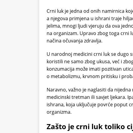
Crni luk je jedna od onih namirnica k
a njegova primjena u ishrani traje hilj
jelima, mnogi ljudi vjeruju da ova jed
na organizam. Upravo zbog toga crni lu
načina očuvanja zdravlja.
U narodnoj medicini crni luk se dugo 
koristili ne samo zbog ukusa, već i zb
konzumacija može imati pozitivan utica
o metabolizmu, krvnom pritisku i prob
Naravno, važno je naglasiti da nijedna
medicinski tretman ili savjet ljekara. I
ishrana, koja uključuje povrće poput c
organizma.
Zašto je crni luk toliko c