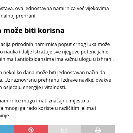
astava, ova jednostavna namirnica već vijekovima
onalnoj prehrani.
 može biti korisna
macija prirodnih namirnica poput crnog luka može
ko nauka i dalje istražuje sve njegove potencijalne
minima i antioksidansima ima važnu ulogu u ishrani.
m nekoliko dana može biti jednostavan način da
ma. Uz raznovrsnu prehranu i zdrave navike, ovakve
sjećaju energije i vitalnosti.
e namirnice mogu imati značajno mjesto u
 mnogi ga rado koriste u različitim jelima i
inje.