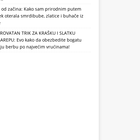
 od začina: Kako sam prirodnim putem
k oterala smrdibube, zlatice i buhače iz
e
ROVATAN TRIK ZA KRAŠKU I SLATKU
AREPU: Evo kako da obezbedite bogatu
nju berbu po najvećim vrućinama!