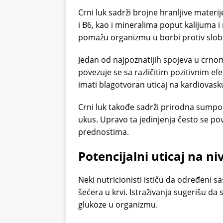
Crni luk sadrži brojne hranljive materi
i B6, kao i mineralima poput kalijuma i
pomažu organizmu u borbi protiv slob
Jedan od najpoznatijih spojeva u crnom
povezuje se sa različitim pozitivnim ef
imati blagotvoran uticaj na kardiovask
Crni luk takođe sadrži prirodna sumpor
ukus. Upravo ta jedinjenja često se p
prednostima.
Potencijalni uticaj na ni
Neki nutricionisti ističu da određeni s
šećera u krvi. Istraživanja sugerišu da
glukoze u organizmu.