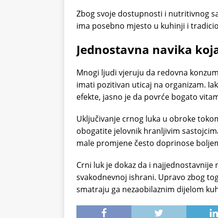
Zbog svoje dostupnosti i nutritivnog s
ima posebno mjesto u kuhinji i tradici
Jednostavna navika koja
Mnogi ljudi vjeruju da redovna konzu
imati pozitivan uticaj na organizam. Ia
efekte, jasno je da povrće bogato vita
Uključivanje crnog luka u obroke toko
obogatite jelovnik hranljivim sastojci
male promjene često doprinose boljem o
Crni luk je dokaz da i najjednostavnij
svakodnevnoj ishrani. Upravo zbog toga
smatraju ga nezaobilaznim dijelom kuh