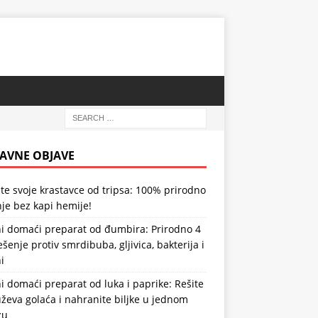
AVNE OBJAVE
te svoje krastavce od tripsa: 100% prirodno
je bez kapi hemije!
i domaći preparat od đumbira: Prirodno 4
ešenje protiv smrdibuba, gljivica, bakterija i
i
 domaći preparat od luka i paprike: Rešite
ževa golaća i nahranite biljke u jednom
zu