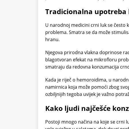
Tradicionalna upotreba
U narodnoj medicini crni luk se često 
problema. Smatra se da može stimulisa
hranu.
Njegova prirodna vlakna doprinose rad
blagotvoran efekat na mikrofloru prob
smatraju da redovna konzumacija crnog
Kada je riječ o hemoroidima, u narodn
namirnica koja može pomoći zbog svog u
ozbiljnijih tegoba uvijek je važno potra
Kako ljudi najčešće konz
Postoji mnogo načina na koje se crni l