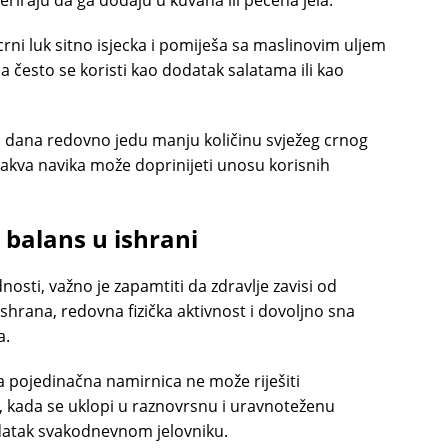
eriraju da ga dodaju u kuvana ili pečena jela.
rni luk sitno isjecka i pomiješa sa maslinovim uljem
 često se koristi kao dodatak salatama ili kao
ko dana redovno jedu manju količinu svježeg crnog
takva navika može doprinijeti unosu korisnih
 balans u ishrani
nosti, važno je zapamtiti da zdravlje zavisi od
hrana, redovna fizička aktivnost i dovoljno sna
a.
a pojedinačna namirnica ne može riješiti
kada se uklopi u raznovrsnu i uravnoteženu
odatak svakodnevnom jelovniku.