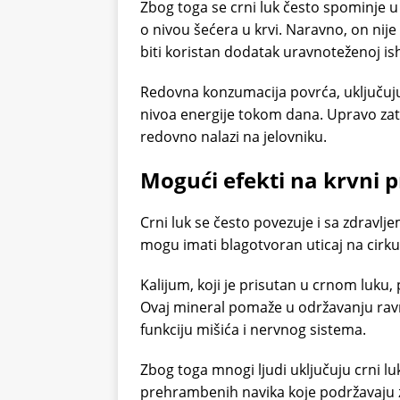
Zbog toga se crni luk često spominje 
o nivou šećera u krvi. Naravno, on nije
biti koristan dodatak uravnoteženoj is
Redovna konzumacija povrća, uključuju
nivoa energije tokom dana. Upravo za
redovno nalazi na jelovniku.
Mogući efekti na krvni p
Crni luk se često povezuje i sa zdravlje
mogu imati blagotvoran uticaj na cirkul
Kalijum, koji je prisutan u crnom luku, p
Ovaj mineral pomaže u održavanju rav
funkciju mišića i nervnog sistema.
Zbog toga mnogi ljudi uključuju crni l
prehrambenih navika koje podržavaju z