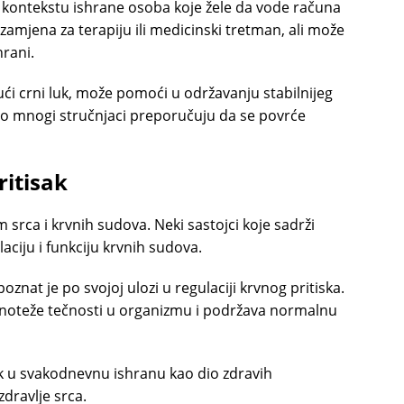
u kontekstu ishrane osoba koje žele da vode računa
 zamjena za terapiju ili medicinski tretman, ali može
hrani.
ći crni luk, može pomoći u održavanju stabilnijeg
to mnogi stručnjaci preporučuju da se povrće
ritisak
m srca i krvnih sudova. Neki sastojci koje sadrži
aciju i funkciju krvnih sudova.
oznat je po svojoj ulozi u regulaciji krvnog pritiska.
noteže tečnosti u organizmu i podržava normalnu
uk u svakodnevnu ishranu kao dio zdravih
dravlje srca.