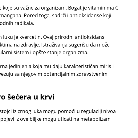
je koje su važne za organizam. Bogat je vitaminima C
 mangana. Pored toga, sadrži i antioksidanse koji
odnih radikala.
 luku je kvercetin. Ovaj prirodni antioksidans
ektima na zdravlje. Istraživanja sugerišu da može
ularni sistem i opšte stanje organizma.
na jedinjenja koja mu daju karakterističan miris i
ovezuju sa njegovim potencijalnim zdravstvenim
vo šećera u krvi
astojci iz crnog luka mogu pomoći u regulaciji nivoa
 spojevi iz ove biljke mogu uticati na metabolizam