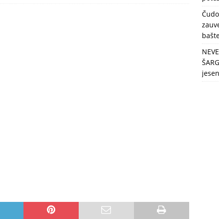
berbu po najvećim vrućinama!
ZDRAVLJE
Čudo
zauve
bašt
NEVE
ŠARG
jese