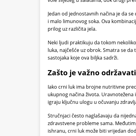
vole svježeg u salatama, dok drugi pref
Jedan od jednostavnih načina je da se c
i malo limunovog soka. Ova kombinacija
prilog uz različita jela.
Neki ljudi praktikuju da tokom nekoli
luka, najčešće uz obrok. Smatra se da 
sastojaka koje ova biljka sadrži.
Zašto je važno održavati
Iako crni luk ima brojne nutritivne pred
ukupnog načina života. Uravnotežena is
igraju ključnu ulogu u očuvanju zdravlj
Stručnjaci često naglašavaju da nijedn
zdravstvene probleme sama. Međutim, 
ishranu, crni luk može biti vrijedan d