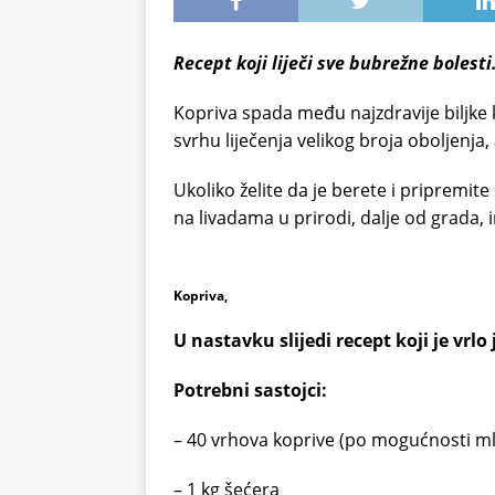
Recept koji liječi sve bubrežne bolest
Kopriva spada među najzdravije biljke k
svrhu liječenja velikog broja oboljenj
Ukoliko želite da je berete i pripremit
na livadama u prirodi, dalje od grada, 
Kopriva,
U nastavku slijedi recept koji je vrl
Potrebni sastojci:
– 40 vrhova koprive (po mogućnosti ml
– 1 kg šećera