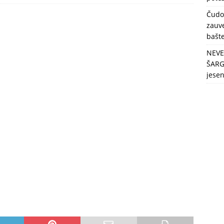
berbu po najvećim vrućinama!
ZDRAVLJE
Čudo
zauve
bašt
NEVE
ŠARG
jese