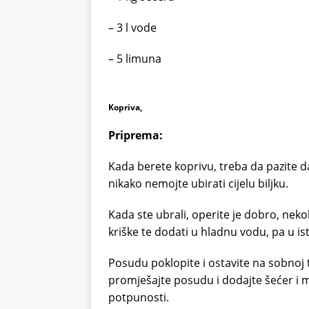
– 3 l vode
– 5 limuna
Kopriva,
Priprema:
Kada berete koprivu, treba da pazite da
nikako nemojte ubirati cijelu biljku.
Kada ste ubrali, operite je dobro, neko
kriške te dodati u hladnu vodu, pa u is
Posudu poklopite i ostavite na sobnoj
promješajte posudu i dodajte šećer i m
potpunosti.