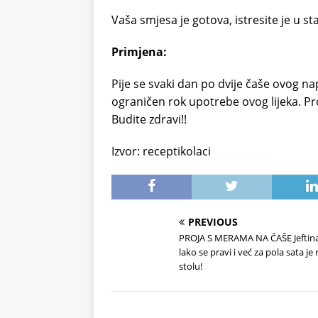
Vaša smjesa je gotova, istresite je u sta
Primjena:
Pije se svaki dan po dvije čaše ovog na
ograničen rok upotrebe ovog lijeka. Pro
Budite zdravi!!
Izvor: receptikolaci
PREVIOUS
PROJA S MERAMA NA ČAŠE Jeftina
lako se pravi i već za pola sata je
stolu!