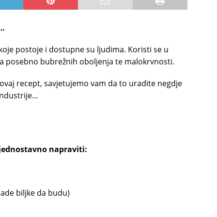
i…
oje postoje i dostupne su ljudima. Koristi se u
a, a posebno bubrežnih oboljenja te malokrvnosti.
e ovaj recept, savjetujemo vam da to uradite negdje
industrije…
o jednostavno napraviti:
ade biljke da budu)