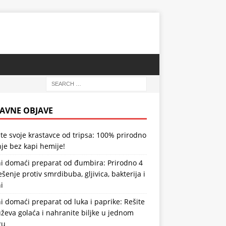
AVNE OBJAVE
te svoje krastavce od tripsa: 100% prirodno
je bez kapi hemije!
i domaći preparat od đumbira: Prirodno 4
ešenje protiv smrdibuba, gljivica, bakterija i
i
 domaći preparat od luka i paprike: Rešite
ževa golaća i nahranite biljke u jednom
zu