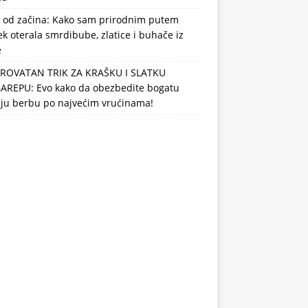
 od začina: Kako sam prirodnim putem
k oterala smrdibube, zlatice i buhače iz
e
ROVATAN TRIK ZA KRAŠKU I SLATKU
AREPU: Evo kako da obezbedite bogatu
nju berbu po najvećim vrućinama!