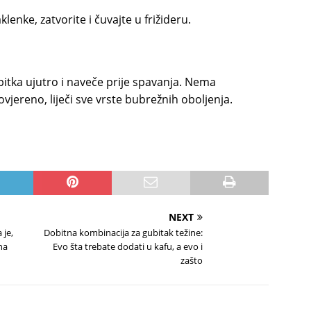
klenke, zatvorite i čuvajte u frižideru.
pitka ujutro i naveče prije spavanja. Nema
vjereno, liječi sve vrste bubrežnih oboljenja.
NEXT
 je,
Dobitna kombinacija za gubitak težine:
 na
Evo šta trebate dodati u kafu, a evo i
zašto