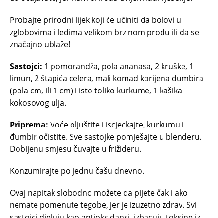
Probajte prirodni lijek koji će učiniti da bolovi u
zglobovima i leđima velikom brzinom prođu ili da se
značajno ublaže!
Sastojci:
1 pomorandža, pola ananasa, 2 kruške, 1
limun, 2 štapića celera, mali komad korijena đumbira
(pola cm, ili 1 cm) i isto toliko kurkume, 1 kašika
kokosovog ulja.
Priprema:
Voće oljuštite i iscjeckajte, kurkumu i
đumbir očistite. Sve sastojke pomješajte u blenderu.
Dobijenu smjesu čuvajte u frižideru.
Konzumirajte po jednu čašu dnevno.
Ovaj napitak slobodno možete da pijete čak i ako
nemate pomenute tegobe, jer je izuzetno zdrav. Svi
sastojci djeluju kao antioksidansi, izbacuju toksine iz