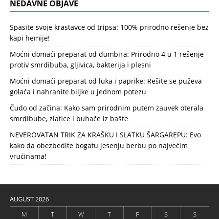
NEDAVNE OBJAVE
Spasite svoje krastavce od tripsa: 100% prirodno rešenje bez
kapi hemije!
Moćni domaći preparat od đumbira: Prirodno 4 u 1 rešenje
protiv smrdibuba, gljivica, bakterija i plesni
Moćni domaći preparat od luka i paprike: Rešite se puževa
golaća i nahranite biljke u jednom potezu
Čudo od začina: Kako sam prirodnim putem zauvek oterala
smrdibube, zlatice i buhače iz bašte
NEVEROVATAN TRIK ZA KRAŠKU I SLATKU ŠARGAREPU: Evo
kako da obezbedite bogatu jesenju berbu po najvećim
vrućinama!
AUGUST 2026
M
T
W
T
F
S
S