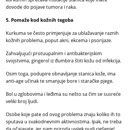
dovode do pojave tumora i raka.
5. Pomaže kod kožnih tegoba
Kurkuma se često primjenjuje za ublažavanje raznih
kožnih problema, poput akni, ekcema i psorijaze.
Zahvaljujući protuupalnim i antibakterijskim
svojstvima, gingerol iz đumbira štiti kožu od infekcija.
Osim toga, podupire obnavljanje stanica kože, ima
anti-age učinak te smanjuje bore i staračke pjege.
Bol u zglobovima i leđima su nešto sa čim se susreće
veliki broj ljudi.
Osobe koje pate od ovog problema znaju koliko ih to
sputava u svakodnevnim aktivnostima. Ipak, ne treba
da očajavate, jer nam priroda uvijek nudi rješenje!