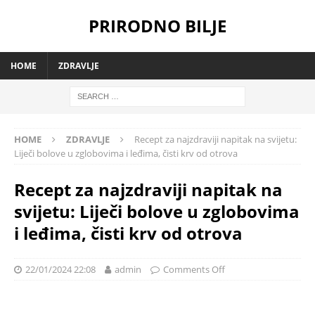
PRIRODNO BILJE
HOME
ZDRAVLJE
HOME
ZDRAVLJE
Recept za najzdraviji napitak na svijetu:
Liječi bolove u zglobovima i leđima, čisti krv od otrova
Recept za najzdraviji napitak na
svijetu: Liječi bolove u zglobovima
i leđima, čisti krv od otrova
22/01/2024 22:08
admin
Comments Off