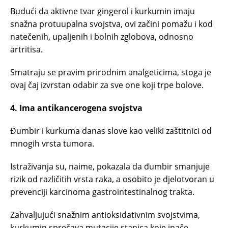
Budući da aktivne tvar gingerol i kurkumin imaju
snažna protuupalna svojstva, ovi začini pomažu i kod
natečenih, upaljenih i bolnih zglobova, odnosno
artritisa.
Smatraju se pravim prirodnim analgeticima, stoga je
ovaj čaj izvrstan odabir za sve one koji trpe bolove.
4. Ima antikancerogena svojstva
Đumbir i kurkuma danas slove kao veliki zaštitnici od
mnogih vrsta tumora.
Istraživanja su, naime, pokazala da đumbir smanjuje
rizik od različitih vrsta raka, a osobito je djelotvoran u
prevenciji karcinoma gastrointestinalnog trakta.
Zahvaljujući snažnim antioksidativnim svojstvima,
kurkumin sprečava mutacije stanica koje inače