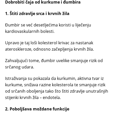
Dobrobiti čaja od kurkume i đumbira
1. Štiti zdravlje srca i krvnih žila
Đumbir se već desetljećima koristi u liječenju
kardiovaskularnih bolesti.
Upravo je taj loši kolesterol krivac za nastanak
ateroskleroze, odnosno začepljenja krvnih žila.
Zahvaljujući tome, đumbir uvelike smanjuje rizik od
srčanog udara.
Istraživanja su pokazala da kurkumin, aktivna tvar iz
kurkume, snižava razine kolesterola te smanjuje rizik
od srčanih oboljenja tako što štiti zdravlje unutrašnjih
stijenki krvnih žila – endotela.
2. Poboljšava moždane funkcije