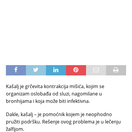
Kašalj je grčevita kontrakcija mišića, kojim se
organizam oslobađa od sluzi, nagomilane u
bronhijama i koja može biti infektivna.
Dakle, kašalj – je pomoćnik kojem je neophodno
pružiti podršku. Rešenje ovog problema je u lečenju
žalfijom.