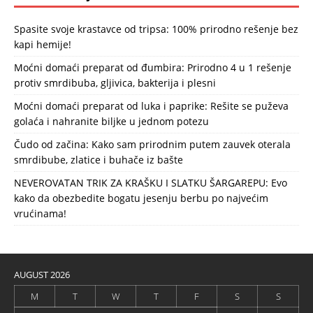
Spasite svoje krastavce od tripsa: 100% prirodno rešenje bez
kapi hemije!
Moćni domaći preparat od đumbira: Prirodno 4 u 1 rešenje
protiv smrdibuba, gljivica, bakterija i plesni
Moćni domaći preparat od luka i paprike: Rešite se puževa
golaća i nahranite biljke u jednom potezu
Čudo od začina: Kako sam prirodnim putem zauvek oterala
smrdibube, zlatice i buhače iz bašte
NEVEROVATAN TRIK ZA KRAŠKU I SLATKU ŠARGAREPU: Evo
kako da obezbedite bogatu jesenju berbu po najvećim
vrućinama!
AUGUST 2026
M
T
W
T
F
S
S