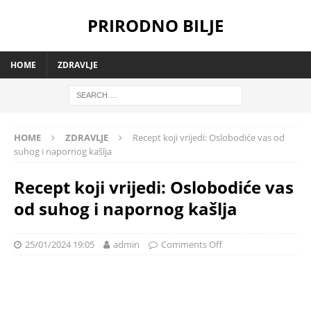
PRIRODNO BILJE
HOME
ZDRAVLJE
HOME
ZDRAVLJE
Recept koji vrijedi: Oslobodiće vas od
suhog i napornog kašlja
Recept koji vrijedi: Oslobodiće vas
od suhog i napornog kašlja
25/01/2024 19:05
admin
Comments Off