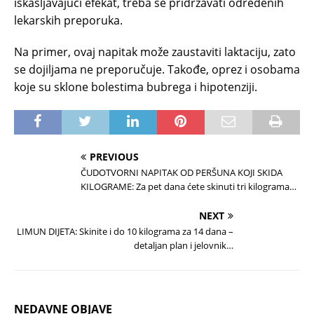
iskašljavajući efekat, treba se pridržavati određenih
lekarskih preporuka.
Na primer, ovaj napitak može zaustaviti laktaciju, zato
se dojiljama ne preporučuje. Takođe, oprez i osobama
koje su sklone bolestima bubrega i hipotenziji.
PREVIOUS
ČUDOTVORNI NAPITAK OD PERŠUNA KOJI SKIDA
KILOGRAME: Za pet dana ćete skinuti tri kilograma…
NEXT
LIMUN DIJETA: Skinite i do 10 kilograma za 14 dana –
detaljan plan i jelovnik…
NEDAVNE OBJAVE