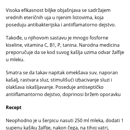
Visoka efikasnost biljke objašnjava se sadržajem
vrednih eteričnih uja u njenim listovima, koja
poseduju antibakterijska i antiiflamatorno dejstvo.
Takođe, u njihovom sastavu je mnogo fosforne
kiseline, vitamina C, B1, P, tanina. Narodna medicina
preporučuje da se kod suvog kašlja uzima odvar žalfije
u mleku.
Smatra se da takav napitak omekšava suv, naporan
kašalj, rastvara sluz, stimulišući izbacivanje sluzi i
olakšava iskašljavanje. Poseduje antiseptičko
antiiflamantorno dejstvo, doprinosi bržem oporavku
Recept
Neophodno je u šerpicu nasuti 250 ml mleka, dodati 1
supenu kašiku žalfije, nakon čega, na tihoj vatri,