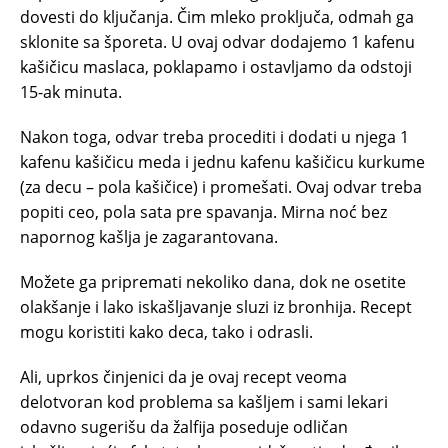
dovesti do ključanja. Čim mleko proključa, odmah ga
sklonite sa šporeta. U ovaj odvar dodajemo 1 kafenu
kašičicu maslaca, poklapamo i ostavljamo da odstoji
15-ak minuta.
Nakon toga, odvar treba procediti i dodati u njega 1
kafenu kašičicu meda i jednu kafenu kašičicu kurkume
(za decu – pola kašičice) i promešati. Ovaj odvar treba
popiti ceo, pola sata pre spavanja. Mirna noć bez
napornog kašlja je zagarantovana.
Možete ga pripremati nekoliko dana, dok ne osetite
olakšanje i lako iskašljavanje sluzi iz bronhija. Recept
mogu koristiti kako deca, tako i odrasli.
Ali, uprkos činjenici da je ovaj recept veoma
delotvoran kod problema sa kašljem i sami lekari
odavno sugerišu da žalfija poseduje odličan