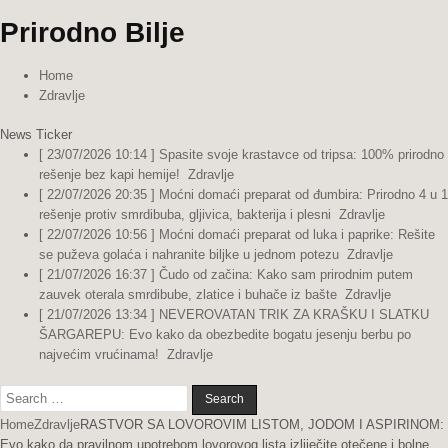
Prirodno Bilje
Home
Zdravlje
News Ticker
[ 23/07/2026 10:14 ]
Spasite svoje krastavce od tripsa: 100% prirodno
rešenje bez kapi hemije!
Zdravlje
[ 22/07/2026 20:35 ]
Moćni domaći preparat od đumbira: Prirodno 4 u 1
rešenje protiv smrdibuba, gljivica, bakterija i plesni
Zdravlje
[ 22/07/2026 10:56 ]
Moćni domaći preparat od luka i paprike: Rešite
se puževa golaća i nahranite biljke u jednom potezu
Zdravlje
[ 21/07/2026 16:37 ]
Čudo od začina: Kako sam prirodnim putem
zauvek oterala smrdibube, zlatice i buhače iz bašte
Zdravlje
[ 21/07/2026 13:34 ]
NEVEROVATAN TRIK ZA KRAŠKU I SLATKU
ŠARGAREPU: Evo kako da obezbedite bogatu jesenju berbu po
najvećim vrućinama!
Zdravlje
Search
for:
Home
Zdravlje
RASTVOR SA LOVOROVIM LISTOM, JODOM I ASPIRINOM:
Evo kako da pravilnom upotrebom lovorovog lista izliječite otečene i bolne