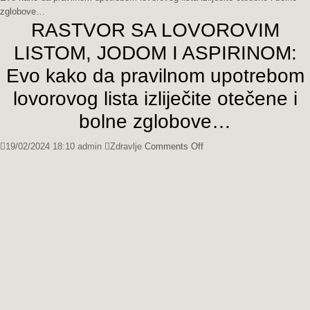
zglobove…
RASTVOR SA LOVOROVIM
LISTOM, JODOM I ASPIRINOM:
Evo kako da pravilnom upotrebom
lovorovog lista izliječite otečene i
bolne zglobove…
on
19/02/2024 18:10
admin
Zdravlje
Comments Off
RASTVOR
SA
LOVOROVIM
LISTOM,
JODOM
I
ASPIRINOM:
Evo
kako
da
pravilnom