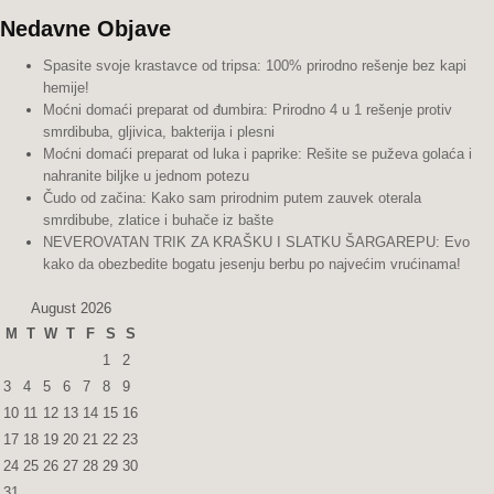
Nedavne Objave
Spasite svoje krastavce od tripsa: 100% prirodno rešenje bez kapi
hemije!
Moćni domaći preparat od đumbira: Prirodno 4 u 1 rešenje protiv
smrdibuba, gljivica, bakterija i plesni
Moćni domaći preparat od luka i paprike: Rešite se puževa golaća i
nahranite biljke u jednom potezu
Čudo od začina: Kako sam prirodnim putem zauvek oterala
smrdibube, zlatice i buhače iz bašte
NEVEROVATAN TRIK ZA KRAŠKU I SLATKU ŠARGAREPU: Evo
kako da obezbedite bogatu jesenju berbu po najvećim vrućinama!
August 2026
M
T
W
T
F
S
S
1
2
3
4
5
6
7
8
9
10
11
12
13
14
15
16
17
18
19
20
21
22
23
24
25
26
27
28
29
30
31