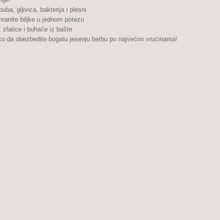
a, gljivica, bakterija i plesni
hranite biljke u jednom potezu
zlatice i buhače iz bašte
bezbedite bogatu jesenju berbu po najvećim vrućinama!