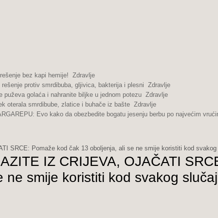
 rešenje bez kapi hemije!
Zdravlje
ešenje protiv smrdibuba, gljivica, bakterija i plesni
Zdravlje
se puževa golaća i nahranite biljke u jednom potezu
Zdravlje
 oterala smrdibube, zlatice i buhače iz bašte
Zdravlje
EPU: Evo kako da obezbedite bogatu jesenju berbu po najvećim vruć
E: Pomaže kod čak 13 oboljenja, ali se ne smije koristiti kod svakog 
ITE IZ CRIJEVA, OJAČATI SRCE: P
e ne smije koristiti kod svakog slučaj