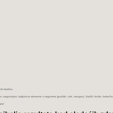
ih kiselina.
, magnezijum, kalijum) te elemente u tragovima (gvožđe, cink, mangan). Sadrži i lecitin, belančevin
ate!