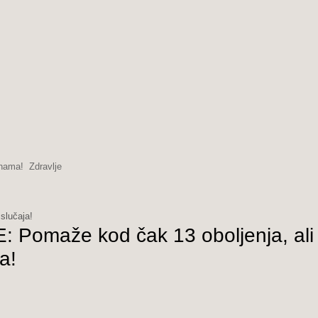
inama!
Zdravlje
slučaja!
omaže kod čak 13 oboljenja, ali
a!