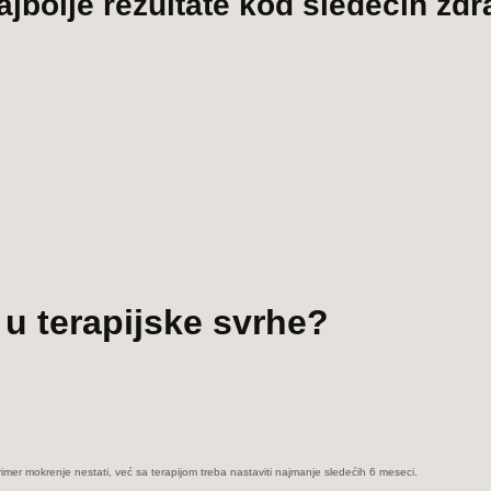
jbolje rezultate kod sledećih zd
 u terapijske svrhe?
rimer mokrenje nestati, već sa terapijom treba nastaviti najmanje sledećih 6 meseci.