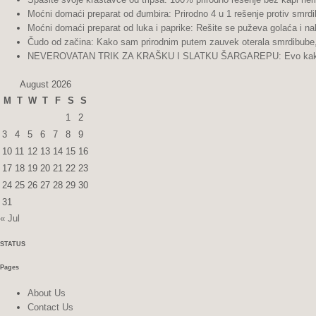
Moćni domaći preparat od đumbira: Prirodno 4 u 1 rešenje protiv smrdibub
Moćni domaći preparat od luka i paprike: Rešite se puževa golaća i na
Čudo od začina: Kako sam prirodnim putem zauvek oterala smrdibube, 
NEVEROVATAN TRIK ZA KRAŠKU I SLATKU ŠARGAREPU: Evo kako da o
August 2026
M
T
W
T
F
S
S
1
2
3
4
5
6
7
8
9
10
11
12
13
14
15
16
17
18
19
20
21
22
23
24
25
26
27
28
29
30
31
« Jul
STATUS
Pages
About Us
Contact Us