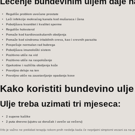
Lečenje bundevinim uljem daje na
Reguliše problem uvećane prostate
Leči infekcije mokraćog kanala kod mušaraca i žena
Poboljšava kvantitet i kvalitet sperme
Reguliše holesterol
Pomaže kod kardiovaskularnih oboljenja
Pomaže kod sindroma iritabilnih creva, kao i crevnih parazita
Pospešuje normalan rad bubrega
Poboljšava imunološki sistem
Pozitivno utiče na vid
Pozitivno utiče na raspoloženje
Opekotine i različita oboljenja kože
Povoljno deluje na ten
Povoljno utiče na zaustavljanje opadanja kose
Kako koristiti bundevino ulje
Ulje treba uzimati tri mjeseca:
2 supene kašike
2 puta dnevno (ujutru uz doručak i uveče uz večeru)
Vrlo je važno ne prekidati terapiju tokom prvih nedelja kada će neprijatni simptomi vezani za na p