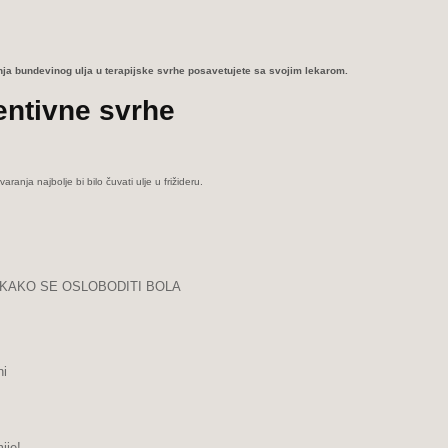
enja bundevinog ulja u terapijske svrhe posavetujete sa svojim lekarom.
entivne svrhe
ja najbolje bi bilo čuvati ulje u frižideru.
 KAKO SE OSLOBODITI BOLA
ni
ije!