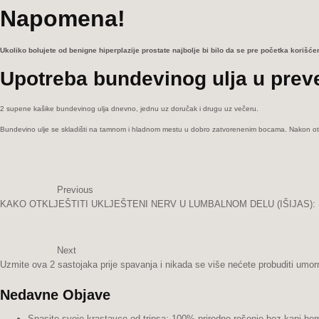
Napomena!
Ukoliko bolujete od benigne hiperplazije prostate najbolje bi bilo da se pre početka korišć
Upotreba bundevinog ulja u prev
2 supene kašike bundevinog ulja dnevno, jednu uz doručak i drugu uz večeru.
Bundevino ulje se skladišti na tamnom i hladnom mestu u dobro zatvorenenim bocama. Nakon otvaran
Previous
KAKO OTKLJEŠTITI UKLJEŠTENI NERV U LUMBALNOM DELU (IŠIJAS):
Next
Uzmite ova 2 sastojaka prije spavanja i nikada se više nećete probuditi umor
Nedavne Objave
Spasite svoje krastavce od tripsa: 100% prirodno rešenje bez kapi hem