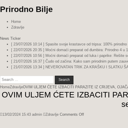
Prirodno Bilje
Home
Zdravlje
News Ticker
[ 23/07/2026 10:14 ]
Spasite svoje krastavce od tripsa: 100% prirodno
[ 22/07/2026 20:35 ]
Moćni domaći preparat od đumbira: Prirodno 4 u 1 r
[ 22/07/2026 10:56 ]
Moćni domaći preparat od luka i paprike: Rešite 
[ 21/07/2026 16:37 ]
Čudo od začina: Kako sam prirodnim putem zauvek
[ 21/07/2026 13:34 ]
NEVEROVATAN TRIK ZA KRAŠKU I SLATKU ŠARGAR
Search
for:
Home
Zdravlje
OVIM ULJEM ĆETE IZBACITI PARAZITE IZ CRIJEVA, OJAČATI SRC
OVIM ULJEM ĆETE IZBACITI PARAZ
s
on
13/02/2024 15:43
admin
Zdravlje
Comments Off
OVIM
ULJEM