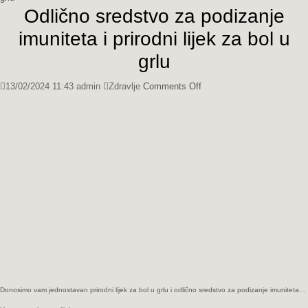
Odlično sredstvo za podizanje
imuniteta i prirodni lijek za bol u
grlu
on
13/02/2024 11:43
admin
Zdravlje
Comments Off
Odlično
sredstvo
za
podizanje
imuniteta
i
prirodni
lijek
za
bol
u
grlu
Donosimo vam jednostavan prirodni lijek za bol u grlu i odlično sredstvo za podizanje imuniteta…