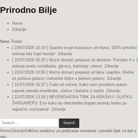
Prirodno Bilje
Home
Zdravlje
News Ticker
[ 23/07/2026 10:14 ]
Spasite svoje krastavce od tripsa: 100% prirodno
rešenje bez kapi hemije!
Zdravlje
[ 22/07/2026 20:35 ]
Moćni domaći preparat od đumbira: Prirodno 4 u 1
rešenje protiv smrdibuba, gljivica, bakterija i plesni
Zdravlje
[ 22/07/2026 10:56 ]
Moćni domaći preparat od luka i paprike: Rešite
se puževa golaća i nahranite biljke u jednom potezu
Zdravlje
[ 21/07/2026 16:37 ]
Čudo od začina: Kako sam prirodnim putem
zauvek oterala smrdibube, zlatice i buhače iz bašte
Zdravlje
[ 21/07/2026 13:34 ]
NEVEROVATAN TRIK ZA KRAŠKU I SLATKU
ŠARGAREPU: Evo kako da obezbedite bogatu jesenju berbu po
najvećim vrućinama!
Zdravlje
Search
for:
Home
Zdravlje
Odlično sredstvo za podizanje imuniteta i prirodni lijek za bol u
grlu