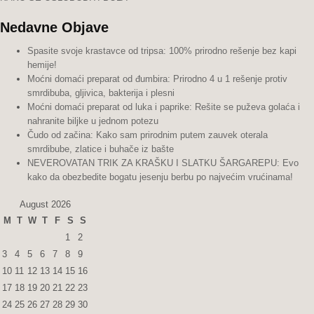
Nedavne Objave
Spasite svoje krastavce od tripsa: 100% prirodno rešenje bez kapi
hemije!
Moćni domaći preparat od đumbira: Prirodno 4 u 1 rešenje protiv
smrdibuba, gljivica, bakterija i plesni
Moćni domaći preparat od luka i paprike: Rešite se puževa golaća i
nahranite biljke u jednom potezu
Čudo od začina: Kako sam prirodnim putem zauvek oterala
smrdibube, zlatice i buhače iz bašte
NEVEROVATAN TRIK ZA KRAŠKU I SLATKU ŠARGAREPU: Evo
kako da obezbedite bogatu jesenju berbu po najvećim vrućinama!
August 2026
M
T
W
T
F
S
S
1
2
3
4
5
6
7
8
9
10
11
12
13
14
15
16
17
18
19
20
21
22
23
24
25
26
27
28
29
30