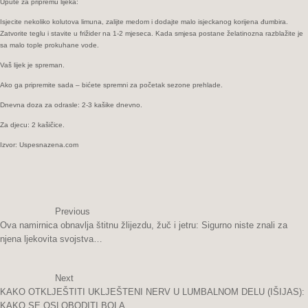
Upute za pripremu lijeka:
Isjecite nekoliko kolutova limuna, zalijte medom i dodajte malo isjeckanog korijena đumbira.
Zatvorite teglu i stavite u frižider na 1-2 mjeseca. Kada smjesa postane želatinozna razblažite je
sa malo tople prokuhane vode.
Vaš lijek je spreman.
Ako ga pripremite sada – bićete spremni za početak sezone prehlade.
Dnevna doza za odrasle: 2-3 kašike dnevno.
Za djecu: 2 kašičice.
Izvor: Uspesnazena.com
Previous
Ova namirnica obnavlja štitnu žlijezdu, žuč i jetru: Sigurno niste znali za
njena ljekovita svojstva…
Next
KAKO OTKLJEŠTITI UKLJEŠTENI NERV U LUMBALNOM DELU (IŠIJAS):
KAKO SE OSLOBODITI BOLA