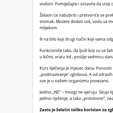
vodom. Pomiješajte i ostavite da stoji d
Želatin će nabubriti i pretvoriće se pr
stomak. Mozete dodati sok, vodu sa med
mlijekom.
Ili na bilo koji drugi način koji vama o
Funkcioniše tako, da ljudi koji su se ž
u kičmi, vratu itd., poslije sedmicu dan
Kurs liječenja je mjesec dana. Ponoviti
„podmazivanje“ zglobova. A od zdravih
sve je u našem organizmu povezano.
Jedino „NE“ – mnogi ne vjeruju. Skupi l
jedino rješenje, a tako „primitivno“, ne
Zasto je želatin toliko koristan za z