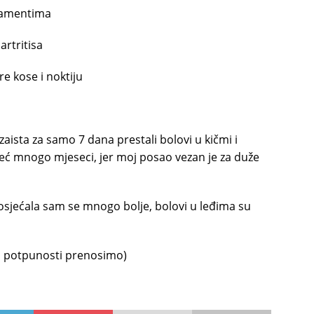
igamentima
artritisa
re kose i noktiju
zaista za samo 7 dana prestali bolovi u kičmi i
već mnogo mjeseci, jer moj posao vezan je za duže
 osjećala sam se mnogo bolje, bolovi u leđima su
 u potpunosti prenosimo)