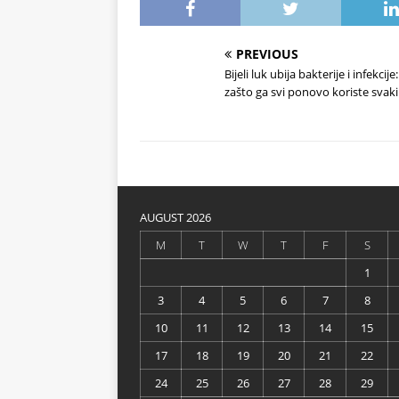
PREVIOUS
Bijeli luk ubija bakterije i infekcije
zašto ga svi ponovo koriste svaki
AUGUST 2026
M
T
W
T
F
S
1
3
4
5
6
7
8
10
11
12
13
14
15
17
18
19
20
21
22
24
25
26
27
28
29