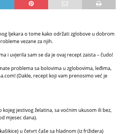
nog ljekara o tome kako održati zglobove u dobrom
probleme vezane za njih.
ima i uvjerila sam se da je ovaj recept zaista – čudo!
i imate problema sa bolovima u zglobovima, leđima,
a.com! (Dakle, recept koji vam prenosimo već je
lo kojeg jestivog želatina, sa voćnim ukusom ili bez,
 od mjesec dana).
kašikice) u četvrt čaše sa hladnom (iz frižidera)