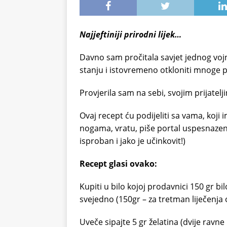
Najjeftiniji prirodni lijek…
Davno sam pročitala savjet jednog voj
stanju i istovremeno otkloniti mnoge 
Provjerila sam na sebi, svojim prijatelj
Ovaj recept ću podijeliti sa vama, koj
nogama, vratu, piše portal uspesnazen
isproban i jako je učinkovit!)
Recept glasi ovako:
Kupiti u bilo kojoj prodavnici 150 gr bi
svejedno (150gr – za tretman liječenja
Uveče sipajte 5 gr želatina (dvije ravne 