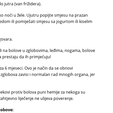
o jutra (van frižidera).
eko noći u žele. Ujutru popijte smjesu na prazan
om ili pomiješati smjesu sa jogurtom ili kiselim
dgovara.
alili na bolove u zglobovima, leđima, nogama, bolove
a prestaju da ih primjećuju!
 za 6 mjeseci. Ovo je način da se obnovi
 zglobova zavisi i normalan rad mnogih organa, jer
ijekovi protiv bolova puni hemije za nekoga su
zahtjevno liječenje ne ulijeva poverenje.
globove: