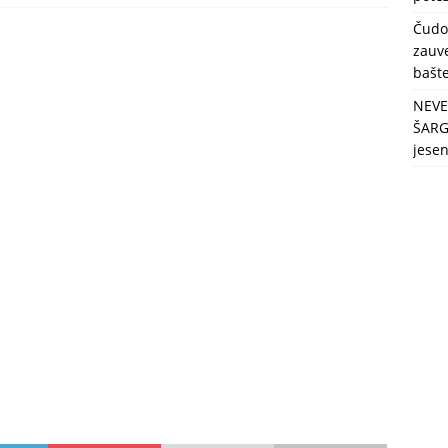
berbu po najvećim vrućinama!
ZDRAVLJE
Čudo
zauve
bašt
NEVE
ŠARG
jese