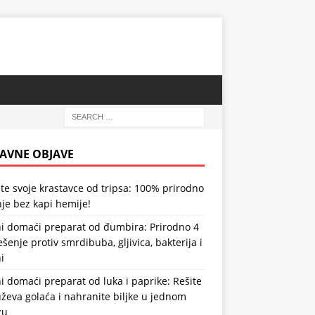
AVNE OBJAVE
te svoje krastavce od tripsa: 100% prirodno
je bez kapi hemije!
i domaći preparat od đumbira: Prirodno 4
ešenje protiv smrdibuba, gljivica, bakterija i
i
 domaći preparat od luka i paprike: Rešite
ževa golaća i nahranite biljke u jednom
zu