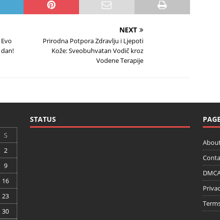
NEXT
: Evo
Prirodna Potpora Zdravlju i Ljepoti
 dan!
Kože: Sveobuhvatan Vodič kroz
Vodene Terapije
STATUS
PAG
S
About
2
Conta
9
DMCA 
16
Privac
23
Terms
30