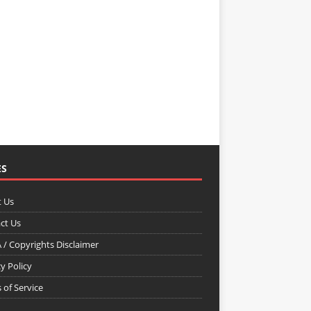
ES
 Us
ct Us
/ Copyrights Disclaimer
y Policy
 of Service