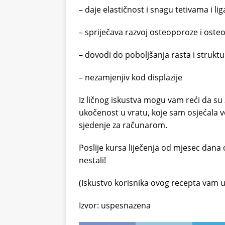
– daje elastičnost i snagu tetivama i l
– spriječava razvoj osteoporoze i osteo
– dovodi do poboljšanja rasta i struktu
– nezamjenjiv kod displazije
Iz ličnog iskustva mogu vam reći da su 
ukočenost u vratu, koje sam osjećala 
sjedenje za računarom.
Poslije kursa liječenja od mjesec dana
nestali!
(Iskustvo korisnika ovog recepta vam
Izvor: uspesnazena