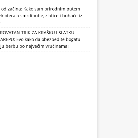
 od začina: Kako sam prirodnim putem
k oterala smrdibube, zlatice i buhače iz
e
ROVATAN TRIK ZA KRAŠKU I SLATKU
AREPU: Evo kako da obezbedite bogatu
nju berbu po najvećim vrućinama!