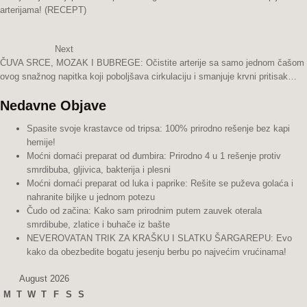
arterijama! (RECEPT)
Next
ČUVA SRCE, MOZAK I BUBREGE: Očistite arterije sa samo jednom čašom
ovog snažnog napitka koji poboljšava cirkulaciju i smanjuje krvni pritisak…
Nedavne Objave
Spasite svoje krastavce od tripsa: 100% prirodno rešenje bez kapi
hemije!
Moćni domaći preparat od đumbira: Prirodno 4 u 1 rešenje protiv
smrdibuba, gljivica, bakterija i plesni
Moćni domaći preparat od luka i paprike: Rešite se puževa golaća i
nahranite biljke u jednom potezu
Čudo od začina: Kako sam prirodnim putem zauvek oterala
smrdibube, zlatice i buhače iz bašte
NEVEROVATAN TRIK ZA KRAŠKU I SLATKU ŠARGAREPU: Evo
kako da obezbedite bogatu jesenju berbu po najvećim vrućinama!
August 2026
M
T
W
T
F
S
S