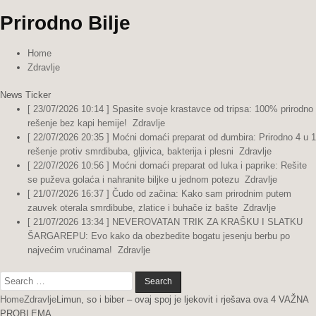
Prirodno Bilje
Home
Zdravlje
News Ticker
[ 23/07/2026 10:14 ]
Spasite svoje krastavce od tripsa: 100% prirodno
rešenje bez kapi hemije!
Zdravlje
[ 22/07/2026 20:35 ]
Moćni domaći preparat od đumbira: Prirodno 4 u 1
rešenje protiv smrdibuba, gljivica, bakterija i plesni
Zdravlje
[ 22/07/2026 10:56 ]
Moćni domaći preparat od luka i paprike: Rešite
se puževa golaća i nahranite biljke u jednom potezu
Zdravlje
[ 21/07/2026 16:37 ]
Čudo od začina: Kako sam prirodnim putem
zauvek oterala smrdibube, zlatice i buhače iz bašte
Zdravlje
[ 21/07/2026 13:34 ]
NEVEROVATAN TRIK ZA KRAŠKU I SLATKU
ŠARGAREPU: Evo kako da obezbedite bogatu jesenju berbu po
najvećim vrućinama!
Zdravlje
Search
for:
Home
Zdravlje
Limun, so i biber – ovaj spoj je ljekovit i rješava ova 4 VAŽNA
PROBLEMA