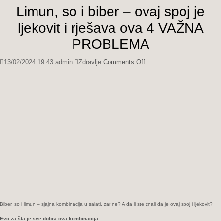
Limun, so i biber – ovaj spoj je
ljekovit i rješava ova 4 VAŽNA
PROBLEMA
on
13/02/2024 19:43
admin
Zdravlje
Comments Off
Limun,
so
i
biber
–
ovaj
spoj
je
ljekovit
i
rješava
ova
4
VAŽNA
Biber, so i limun – sjajna kombinacija u salati, zar ne? A da li ste znali da je ovaj spoj i ljekovit?
PROBLEMA
Evo za šta je sve dobra ova kombinacija: