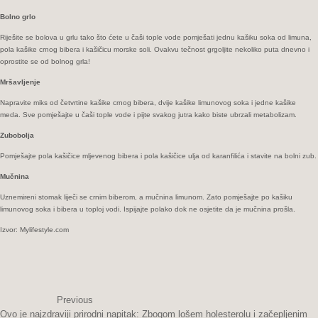
Bolno grlo
Riješite se bolova u grlu tako što ćete u čaši tople vode pomješati jednu kašiku soka od limuna,
pola kašike crnog bibera i kašičicu morske soli. Ovakvu tečnost grgoljite nekoliko puta dnevno i
oprostite se od bolnog grla!
Mršavljenje
Napravite miks od četvrtine kašike crnog bibera, dvije kašike limunovog soka i jedne kašike
meda. Sve pomješajte u čaši tople vode i pijte svakog jutra kako biste ubrzali metabolizam.
Zubobolja
Pomješajte pola kašičice mljevenog bibera i pola kašičice ulja od karanfilića i stavite na bolni zub.
Mučnina
Uznemireni stomak liječi se crnim biberom, a mučnina limunom. Zato pomješajte po kašiku
limunovog soka i bibera u toploj vodi. Ispijajte polako dok ne osjetite da je mučnina prošla.
Izvor: Mylifestyle.com
Previous
Ovo je najzdraviji prirodni napitak: Zbogom lošem holesterolu i začepljenim