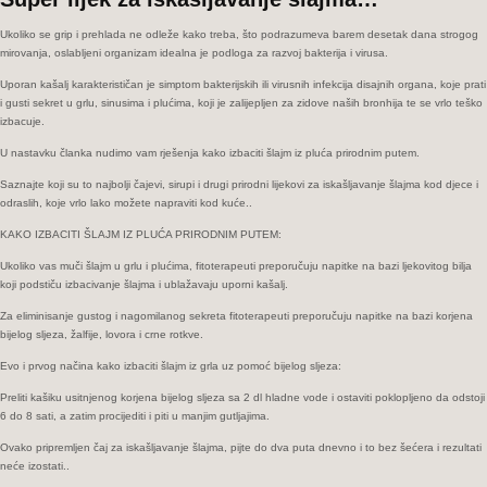
sekret
iz
Ukoliko se grip i prehlada ne odleže kako treba, što podrazumeva barem desetak dana strogog
sinusa…
mirovanja, oslabljeni organizam idealna je podloga za razvoj bakterija i virusa.
Uporan kašalj karakterističan je simptom bakterijskih ili virusnih infekcija disajnih organa, koje prati
i gusti sekret u grlu, sinusima i plućima, koji je zalijepljen za zidove naših bronhija te se vrlo teško
izbacuje.
U nastavku članka nudimo vam rješenja kako izbaciti šlajm iz pluća prirodnim putem.
Saznajte koji su to najbolji čajevi, sirupi i drugi prirodni lijekovi za iskašljavanje šlajma kod djece i
odraslih, koje vrlo lako možete napraviti kod kuće..
KAKO IZBACITI ŠLAJM IZ PLUĆA PRIRODNIM PUTEM:
Ukoliko vas muči šlajm u grlu i plućima, fitoterapeuti preporučuju napitke na bazi ljekovitog bilja
koji podstiču izbacivanje šlajma i ublažavaju uporni kašalj.
Za eliminisanje gustog i nagomilanog sekreta fitoterapeuti preporučuju napitke na bazi korjena
bijelog sljeza, žalfije, lovora i crne rotkve.
Evo i prvog načina kako izbaciti šlajm iz grla uz pomoć bijelog sljeza:
Preliti kašiku usitnjenog korjena bijelog sljeza sa 2 dl hladne vode i ostaviti poklopljeno da odstoji
6 do 8 sati, a zatim procijediti i piti u manjim gutljajima.
Ovako pripremljen čaj za iskašljavanje šlajma, pijte do dva puta dnevno i to bez šećera i rezultati
neće izostati..