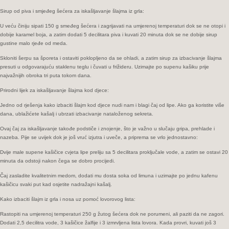
Sirup od piva i smjeđeg šećera za iskašljavanje šlajma iz grla:
U veću činiju sipati 150 g smeđeg šećera i zagrijavati na umjerenoj temperaturi dok se ne otopi i
dobije karamel boja, a zatim dodati 5 decilitara piva i kuvati 20 minuta dok se ne dobije sirup
gustine malo rjeđe od meda.
Skloniti šerpu sa šporeta i ostaviti poklopljeno da se ohladi, a zatim sirup za izbacivanje šlajma
presuti u odgovarajuću staklenu teglu i čuvati u frižideru. Uzimajte po supenu kašiku prije
najvažnijih obroka tri puta tokom dana.
Prirodni lijek za iskašljavanje šlajma kod djece:
Jedno od rješenja kako izbaciti šlajm kod djece nudi nam i blagi čaj od lipe. Ako ga koristite više
dana, ublažićete kašalj i ubrzati izbacivanje nataloženog sekreta.
Ovaj čaj za iskašljavanje takođe podstiče i znojenje, što je važno u slučaju gripa, prehlade i
nazeba. Pije se uvijek dok je još vruć izjutra i uveče, a priprema se vrlo jednostavno:
Dvije male supene kašičice cvjeta lipe preliju sa 5 decilitara proključale vode, a zatim se ostavi 20
minuta da odstoji nakon čega se dobro procijedi.
Čaj zasladite kvalitetnim medom, dodati mu dosta soka od limuna i uzimajte po jednu kafenu
kašičicu svaki put kad osjetite nadražajni kašalj.
Kako izbaciti šlajm iz grla i nosa uz pomoć lovorovog lista:
Rastopiti na umjerenoj temperaturi 250 g žutog šećera dok ne porumeni, ali paziti da ne zagori.
Dodati 2,5 decilitra vode, 3 kašičice žalfije i 3 izmrvljena lista lovora. Kada provri, kuvati još 3