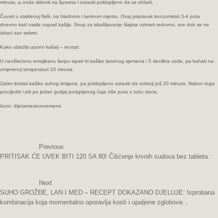
minuta, a onda skloniti sa šporeta i ostaviti poklopljeno da se ohladi.
Čuvati u staklenoj flaši, na hladnom i tamnom mjestu. Ovaj pripravak konzumirati 3-4 puta
dnevno kad naiđe napad kašlja. Sirup za iskašljavanje šlajma uzimati redovno, sve dok se ne
izbaci sav sekret.
Kako ublažiti uporni kašalj – recept:
U neoštećenu emajliranu šerpu sipati tri kašike lanenog sjemena i 5 decilitra vode, pa kuhati na
umjerenoj temperaturi 10 minuta.
Zatim dodati kašiku suhog timijana, pa poklopljeno ostaviti da odstoji još 20 minuta. Nakon toga
procijediti i piti po jedan gutljaj podgrijanog čaja više puta u toku dana.
Izvor: dijetamesecevemene
Previous
PRITISAK ĆE UVEK BITI 120 SA 80! Čišćenje krvnih sudova bez tableta.
Next
SUHO GROŽĐE, LAN I MED – RECEPT DOKAZANO DJELUJE: Isprobana
kombinacija koja momentalno oporavlja kosti i upaljene zglobove…