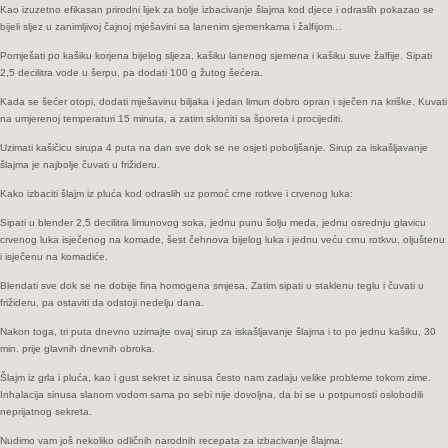
Kao izuzetno efikasan prirodni lijek za bolje izbacivanje šlajma kod djece i odraslih pokazao se
bijeli sljez u zanimljivoj čajnoj mješavini sa lanenim sjemenkama i žalfijom…
Pomješati po kašiku korjena bijelog sljeza, kašiku lanenog sjemena i kašiku suve žalfije. Sipati
2,5 decilitra vode u šerpu, pa dodati 100 g žutog šećera.
Kada se šećer otopi, dodati mješavinu biljaka i jedan limun dobro opran i sječen na kriške. Kuvati
na umjerenoj temperaturi 15 minuta, a zatim skloniti sa šporeta i procijediti.
Uzimati kašičicu sirupa 4 puta na dan sve dok se ne osjeti poboljšanje. Sirup za iskašljavanje
šlajma je najbolje čuvati u frižideru.
Kako izbaciti šlajm iz pluća kod odraslih uz pomoć crne rotkve i crvenog luka:
Sipati u blender 2,5 decilitra limunovog soka, jednu punu šolju meda, jednu osrednju glavicu
crvenog luka isječenog na komade, šest čehnova bijelog luka i jednu veću crnu rotkvu, oljuštenu
i isječenu na komadiće.
Blendati sve dok se ne dobije fina homogena smjesa. Zatim sipati u staklenu teglu i čuvati u
frižideru, pa ostaviti da odstoji nedelju dana.
Nakon toga, tri puta dnevno uzimajte ovaj sirup za iskašljavanje šlajma i to po jednu kašiku, 30
min. prije glavnih dnevnih obroka.
Šlajm iz grla i pluća, kao i gust sekret iz sinusa često nam zadaju velike probleme tokom zime.
Inhalacija sinusa slanom vodom sama po sebi nije dovoljna, da bi se u potpunosti oslobodili
neprijatnog sekreta.
Nudimo vam još nekoliko odličnih narodnih recepata za izbacivanje šlajma: