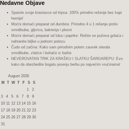
Nedavne Objave
Spasite svoje krastavce od tripsa: 100% prirodno rešenje bez kapi
hemije!
Moćni domaći preparat od đumbira: Prirodno 4 u 1 rešenje protiv
smrdibuba, gljivica, bakterija i plesni
Moćni domaći preparat od luka i paprike: Rešite se puževa golaća i
nahranite biljke u jednom potezu
Čudo od začina: Kako sam prirodnim putem zauvek oterala
smrdibube, zlatice i buhače iz bašte
NEVEROVATAN TRIK ZA KRAŠKU I SLATKU ŠARGAREPU: Evo
kako da obezbedite bogatu jesenju berbu po najvećim vrućinama!
August 2026
M
T
W
T
F
S
S
1
2
3
4
5
6
7
8
9
10
11
12
13
14
15
16
17
18
19
20
21
22
23
24
25
26
27
28
29
30
31