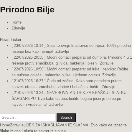
Prirodno Bilje
Home
Zdravlje
News Ticker
[ 23/07/2026 10:14 ]
Spasite svoje krastavce od tripsa: 100% prirodno
rešenje bez kapi hemije!
Zdravlje
[ 22/07/2026 20:35 ]
Moćni domaći preparat od đumbira: Prirodno 4 u 1
rešenje protiv smrdibuba, gljivica, bakterija i plesni
Zdravlje
[ 22/07/2026 10:56 ]
Moćni domaći preparat od luka i paprike: Rešite
se puževa golaća i nahranite biljke u jednom potezu
Zdravlje
[ 21/07/2026 16:37 ]
Čudo od začina: Kako sam prirodnim putem
zauvek oterala smrdibube, zlatice i buhače iz bašte
Zdravlje
[ 21/07/2026 13:34 ]
NEVEROVATAN TRIK ZA KRAŠKU I SLATKU
ŠARGAREPU: Evo kako da obezbedite bogatu jesenju berbu po
najvećim vrućinama!
Zdravlje
Search
for:
Home
Zdravlje
LIJEK ZA ISKAŠLJAVANJE ŠLAJMA: Evo kako da izbacite
šlajm iz grla i pluća te sekret iz sinusa…