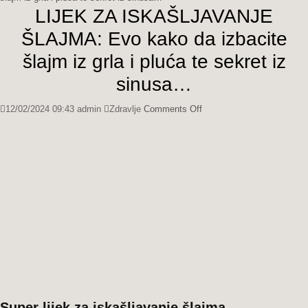
LIJEK ZA ISKAŠLJAVANJE
ŠLAJMA: Evo kako da izbacite
šlajm iz grla i pluća te sekret iz
sinusa…
on
12/02/2024 09:43
admin
Zdravlje
Comments Off
LIJEK
ZA
ISKAŠLJAVANJE
ŠLAJMA:
Evo
kako
da
izbacite
šlajm
iz
grla
i
pluća
te
Super lijek za iskašljavanje šlajma…