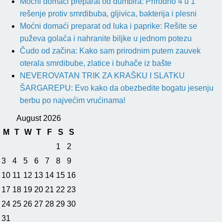
Moćni domaći preparat od đumbira: Prirodno 4 u 1
rešenje protiv smrdibuba, gljivica, bakterija i plesni
Moćni domaći preparat od luka i paprike: Rešite se
puževa golaća i nahranite biljke u jednom potezu
Čudo od začina: Kako sam prirodnim putem zauvek
oterala smrdibube, zlatice i buhače iz bašte
NEVEROVATAN TRIK ZA KRAŠKU I SLATKU
ŠARGAREPU: Evo kako da obezbedite bogatu jesenju
berbu po najvećim vrućinama!
August 2026
M
T
W
T
F
S
S
1
2
3
4
5
6
7
8
9
10
11
12
13
14
15
16
17
18
19
20
21
22
23
24
25
26
27
28
29
30
31