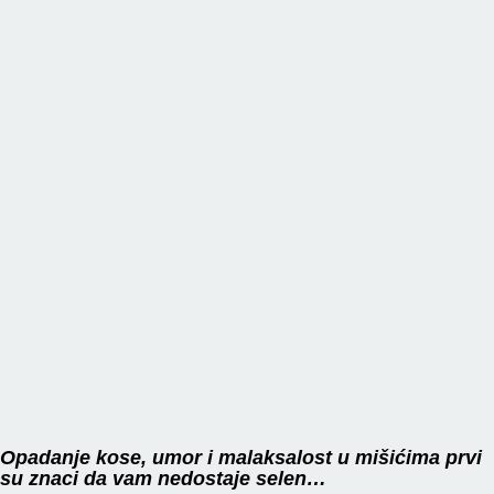
STALNO
STE
UMORNI,
OSJEĆATE
SLABOST
U
MIŠIĆIMA:
Vašem
tijelu
nedostaje
važan
vitamin
Opadanje kose, umor i malaksalost u mišićima prvi
su znaci da vam nedostaje selen…