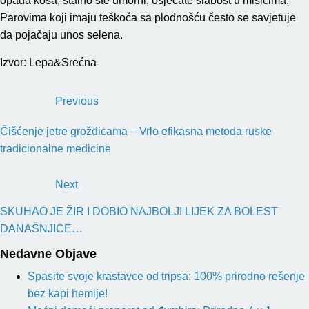
opada kosa, stalno ste umorni, osjećate slabost u mišićima.
Parovima koji imaju teškoća sa plodnošću često se savjetuje
da pojačaju unos selena.
Izvor: Lepa&Srećna
Previous
Čišćenje jetre grožđicama – Vrlo efikasna metoda ruske
tradicionalne medicine
Next
SKUHAO JE ŽIR I DOBIO NAJBOLJI LIJEK ZA BOLEST
DANAŠNJICE…
Nedavne Objave
Spasite svoje krastavce od tripsa: 100% prirodno rešenje
bez kapi hemije!