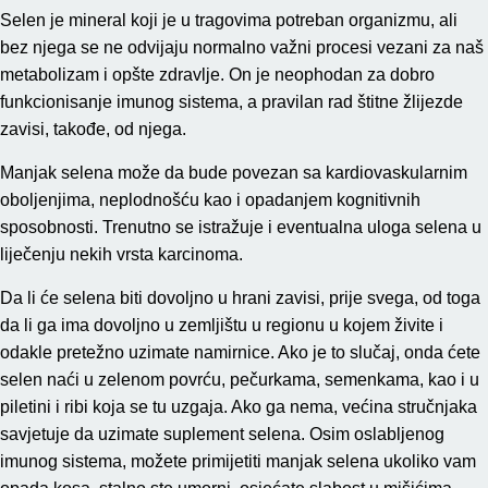
Selen je mineral koji je u tragovima potreban organizmu, ali
bez njega se ne odvijaju normalno važni procesi vezani za naš
metabolizam i opšte zdravlje. On je neophodan za dobro
funkcionisanje imunog sistema, a pravilan rad štitne žlijezde
zavisi, takođe, od njega.
Manjak selena može da bude povezan sa kardiovaskularnim
oboljenjima, neplodnošću kao i opadanjem kognitivnih
sposobnosti. Trenutno se istražuje i eventualna uloga selena u
liječenju nekih vrsta karcinoma.
Da li će selena biti dovoljno u hrani zavisi, prije svega, od toga
da li ga ima dovoljno u zemljištu u regionu u kojem živite i
odakle pretežno uzimate namirnice. Ako je to slučaj, onda ćete
selen naći u zelenom povrću, pečurkama, semenkama, kao i u
piletini i ribi koja se tu uzgaja. Ako ga nema, većina stručnjaka
savjetuje da uzimate suplement selena. Osim oslabljenog
imunog sistema, možete primijetiti manjak selena ukoliko vam