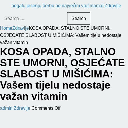
bogatu jesenju berbu po najvećim vrućinama!
Zdravlje
Search
for:
Home
Zdravlje
KOSA OPADA, STALNO STE UMORNI,
OSJEĆATE SLABOST U MIŠIĆIMA: Vašem tijelu nedostaje
važan vitamin
KOSA OPADA, STALNO
STE UMORNI, OSJEĆATE
SLABOST U MIŠIĆIMA:
Vašem tijelu nedostaje
važan vitamin
on
admin
Zdravlje
Comments Off
KOSA
OPADA,