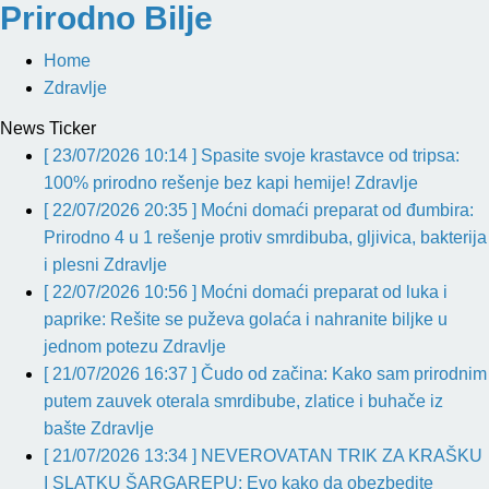
Prirodno Bilje
Home
Zdravlje
News Ticker
[ 23/07/2026 10:14 ]
Spasite svoje krastavce od tripsa:
100% prirodno rešenje bez kapi hemije!
Zdravlje
[ 22/07/2026 20:35 ]
Moćni domaći preparat od đumbira:
Prirodno 4 u 1 rešenje protiv smrdibuba, gljivica, bakterija
i plesni
Zdravlje
[ 22/07/2026 10:56 ]
Moćni domaći preparat od luka i
paprike: Rešite se puževa golaća i nahranite biljke u
jednom potezu
Zdravlje
[ 21/07/2026 16:37 ]
Čudo od začina: Kako sam prirodnim
putem zauvek oterala smrdibube, zlatice i buhače iz
bašte
Zdravlje
[ 21/07/2026 13:34 ]
NEVEROVATAN TRIK ZA KRAŠKU
I SLATKU ŠARGAREPU: Evo kako da obezbedite