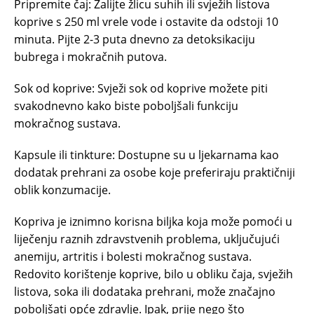
Pripremite čaj: Zalijte žlicu suhih ili svježih listova
koprive s 250 ml vrele vode i ostavite da odstoji 10
minuta. Pijte 2-3 puta dnevno za detoksikaciju
bubrega i mokračnih putova.
Sok od koprive: Svježi sok od koprive možete piti
svakodnevno kako biste poboljšali funkciju
mokračnog sustava.
Kapsule ili tinkture: Dostupne su u ljekarnama kao
dodatak prehrani za osobe koje preferiraju praktičniji
oblik konzumacije.
Kopriva je iznimno korisna biljka koja može pomoći u
liječenju raznih zdravstvenih problema, uključujući
anemiju, artritis i bolesti mokračnog sustava.
Redovito korištenje koprive, bilo u obliku čaja, svježih
listova, soka ili dodataka prehrani, može značajno
poboljšati opće zdravlje. Ipak, prije nego što