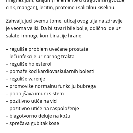
magnezijum, kalijum) i elemente u tragovima (gvožđe,
cink, mangan), lecitin, proteine i salicilnu kiselinu.
Zahvaljujući svemu tome, uticaj ovog ulja na zdravlje
je veoma veliki. Da bi stvari bile bolje, odlično ide uz
salate i mnoge kombinacije hrane.
– reguliše problem uvećane prostate
– leči infekcije urinarnog trakta
– reguliše holesterol
– pomaže kod kardiovaskularnih bolesti
– reguliše varenje
– promoviše normalnu funkciju bubrega
– poboljšava imuni sistem
– pozitivno utiče na vid
– pozitivno utiče na raspoloženje
– blagotvorno deluje na kožu
– sprečava gubitak kose