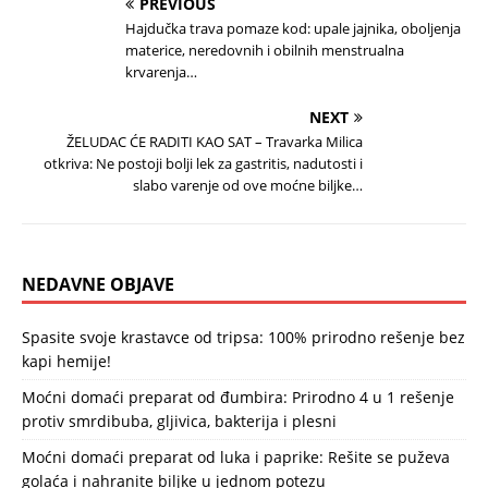
PREVIOUS
Hajdučka trava pomaze kod: upale jajnika, oboljenja
materice, neredovnih i obilnih menstrualna
krvarenja…
NEXT
ŽELUDAC ĆE RADITI KAO SAT – Travarka Milica
otkriva: Ne postoji bolji lek za gastritis, nadutosti i
slabo varenje od ove moćne biljke…
NEDAVNE OBJAVE
Spasite svoje krastavce od tripsa: 100% prirodno rešenje bez
kapi hemije!
Moćni domaći preparat od đumbira: Prirodno 4 u 1 rešenje
protiv smrdibuba, gljivica, bakterija i plesni
Moćni domaći preparat od luka i paprike: Rešite se puževa
golaća i nahranite biljke u jednom potezu