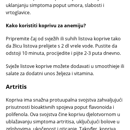
uklanjanju simptoma poput umora, slabosti i
vrtoglavice.
Kako koristiti koprivu za anemiju?
Pripremite čaj od svježih ili suhih listova koprive tako
da žlicu listova prelijete s 2 dl vrele vode. Pustite da
odstoji 10 minuta, procijedite i pijte 2-3 puta dnevno.
Svježe listove koprive možete dodavati u smoothieje ili
salate za dodatni unos željeza i vitamina.
Artritis
Kopriva ima snažna protuupalna svojstva zahvaljujući
prisutnosti bioaktivnih spojeva poput flavonoida i
polifenola. Ova svojstva čine koprivu djelotvornom u
ublažavanju simptoma artritisa, uključujući bolove u
zglobovima, ukočenost i oticanje. Također, kopriva