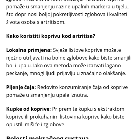
pomaže u smanjenju razine upalnih markera u tijelu,
što doprinosi boljoj pokretljivosti zglobova i kvaliteti
života osoba s artritisom.
Kako koristiti koprivu kod artritisa?
Lokalna primjena:
Svježe listove koprive možete
nježno utrljavati na bolne zglobove kako biste smanjili
bol i upalu. Iako ova metoda može izazvati lagano
peckanje, mnogi ljudi prijavljuju značajno olakšanje.
Pijenje čaja:
Redovito konzumiranje čaja od koprive
pomaže u smanjenju upale iznutra.
Kupke od koprive:
Pripremite kupku s ekstraktom
koprive ili prokuhanim listovima koprive kako biste
opustili mišiće i zglobove.
Bolesti mokračnog sustava