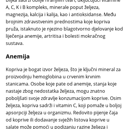
biljka sadrži obilje hranjivih tvari, uključujući vitamine
A, C, K i B kompleks, minerale poput željeza,
magnezija, kalcija i kalija, kao i antioksidanse. Među
brojnim zdravstvenim prednostima koje kopriva
pruža, istaknuto je njezino blagotvorno djelovanje kod
liječenja anemije, artritisa i bolesti mokračnog
sustava.
Anemija
Kopriva je bogat izvor željeza, što je ključni mineral za
proizvodnju hemoglobina u crvenim krvnim
stanicama. Osobe koje pate od anemije, stanja koje
nastaje zbog nedostatka željeza, mogu znatno
poboljšati svoje zdravlje konzumacijom koprive. Osim
željeza, kopriva sadrži i vitamin C, koji pomaže u boljoj
apsorpciji željeza u organizmu. Redovito pijenje čaja
od koprive ili dodavanje svježih listova koprive u
salate može pomoći u podizanju razine željeza i