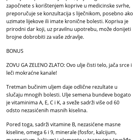
započnete s korištenjem koprive u medicinske svrhe,
preporučuje se konzultacija s liječnikom, posebno ako
uzimate lijekove ili imate kronične bolesti. Kopriva je
prirodni dar koji, uz pravilnu upotrebu, može donijeti
brojne dobrobiti za vaše zdravlje.
BONUS
ZOVU GA ZELENO ZLATO: Ovo ulje čisti telo, jača srce i
leči mokraćne kanale!
Tretman bučinim uljem daje odlične rezultate u
slučaju mnogih bolesti. Ulje semena bundeve bogato
je vitaminima A, E, C i K, a sveže sadrži više od 60
odsto nezasićenih masnih kiselina.
Pored toga, sadrži vitamine B, nezasićene masne
kiseline, omega 6 i 9, minerale (fosfor, kalcijum,