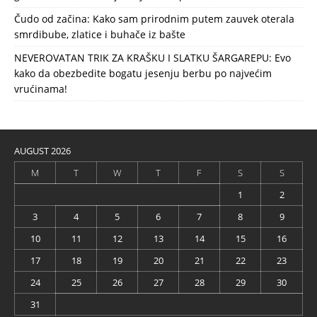
Čudo od začina: Kako sam prirodnim putem zauvek oterala
smrdibube, zlatice i buhače iz bašte
NEVEROVATAN TRIK ZA KRAŠKU I SLATKU ŠARGAREPU: Evo
kako da obezbedite bogatu jesenju berbu po najvećim
vrućinama!
AUGUST 2026
M
T
W
T
F
S
S
1
2
3
4
5
6
7
8
9
10
11
12
13
14
15
16
17
18
19
20
21
22
23
24
25
26
27
28
29
30
31