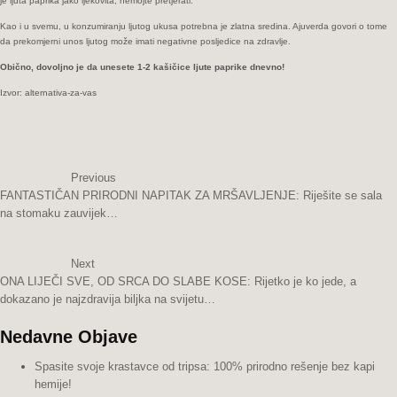
je ljuta paprika jako ljekovita, nemojte pretjerati.
Kao i u svemu, u konzumiranju ljutog ukusa potrebna je zlatna sredina. Ajuverda govori o tome
da prekomjerni unos ljutog može imati negativne posljedice na zdravlje.
Obično, dovoljno je da unesete 1-2 kašičice ljute paprike dnevno!
Izvor: alternativa-za-vas
Previous
FANTASTIČAN PRIRODNI NAPITAK ZA MRŠAVLJENJE: Riješite se sala
na stomaku zauvijek…
Next
ONA LIJEČI SVE, OD SRCA DO SLABE KOSE: Rijetko je ko jede, a
dokazano je najzdravija biljka na svijetu…
Nedavne Objave
Spasite svoje krastavce od tripsa: 100% prirodno rešenje bez kapi
hemije!