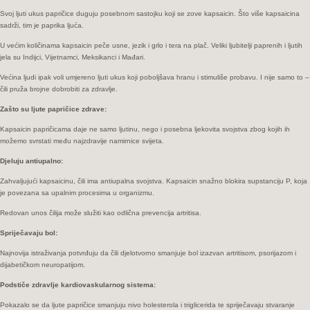
Svoj ljuti ukus papričice duguju posebnom sastojku koji se zove kapsaicin. Što više kapsaicina
sadrži, tim je paprika ljuća.
U većim količinama kapsaicin peče usne, jezik i grlo i tera na plač. Veliki ljubitelji paprenih i ljutih
jela su Indijci, Vijetnamci, Meksikanci i Mađari.
Većina ljudi ipak voli umjereno ljuti ukus koji poboljšava hranu i stimuliše probavu. I nije samo to –
čili pruža brojne dobrobiti za zdravlje.
Zašto su ljute papričice zdrave:
Kapsaicin papričicama daje ne samo ljutinu, nego i posebna ljekovita svojstva zbog kojih ih
možemo svrstati među najzdravije namirnice svijeta.
Djeluju antiupalno:
Zahvaljujući kapsaicinu, čili ima antiupalna svojstva. Kapsaicin snažno blokira supstanciju P, koja
je povezana sa upalnim procesima u organizmu.
Redovan unos čilija može služiti kao odlična prevencija artritisa.
Spriječavaju bol:
Najnovija istraživanja potvrđuju da čili djelotvorno smanjuje bol izazvan artritisom, psorijazom i
dijabetičkom neuropatijom.
Podstiče zdravlje kardiovaskularnog sistema:
Pokazalo se da ljute papričice smanjuju nivo holesterola i triglicerida te spriječavaju stvaranje