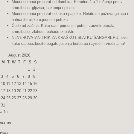
Moćni domaći preparat od đumbira: Prirodno 4 u 1 rešenje protiv
smrdibuba, gljivica, bakterija i plesni
Moćni domaći preparat od luka i paprike: Rešite se puževa golaća i
nahranite biljke u jednom potezu
Čudo od začina: Kako sam prirodnim putem zauvek oterala
smrdibube, zlatice i buhače iz bašte
NEVEROVATAN TRIK ZA KRAŠKU I SLATKU ŠARGAREPU: Evo
kako da obezbedite bogatu jesenju berbu po najvećim vrućinama!
August 2026
M
T
W
T
F
S
S
1
2
3
4
5
6
7
8
9
10
11
12
13
14
15
16
17
18
19
20
21
22
23
24
25
26
27
28
29
30
31
« Jul
STATUS
Pages