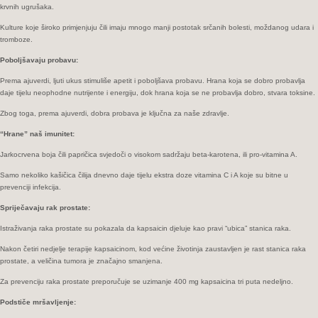
krvnih ugrušaka.
Kulture koje široko primjenjuju čili imaju mnogo manji postotak srčanih bolesti, moždanog udara i
tromboze.
Poboljšavaju probavu:
Prema ajuverdi, ljuti ukus stimuliše apetit i poboljšava probavu. Hrana koja se dobro probavlja
daje tijelu neophodne nutrijente i energiju, dok hrana koja se ne probavlja dobro, stvara toksine.
Zbog toga, prema ajuverdi, dobra probava je ključna za naše zdravlje.
“Hrane” naš imunitet:
Jarkocrvena boja čili papričica svjedoči o visokom sadržaju beta-karotena, ili pro-vitamina A.
Samo nekoliko kašičica čilija dnevno daje tijelu ekstra doze vitamina C i A koje su bitne u
prevenciji infekcija.
Spriječavaju rak prostate:
Istraživanja raka prostate su pokazala da kapsaicin djeluje kao pravi “ubica” stanica raka.
Nakon četiri nedjelje terapije kapsaicinom, kod većine životinja zaustavljen je rast stanica raka
prostate, a veličina tumora je značajno smanjena.
Za prevenciju raka prostate preporučuje se uzimanje 400 mg kapsaicina tri puta nedeljno.
Podstiče mršavljenje: