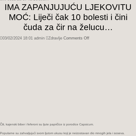
IMA ZAPANJUJUĆU LJEKOVITU
MOĆ: Liječi čak 10 bolesti i čini
čuda za čir na želucu…
on
03/02/2024 18:01
admin
Zdravlje
Comments Off
IMA
ZAPANJUJUĆU
LJEKOVITU
MOĆ:
Liječi
čak
10
bolesti
i
čini
čuda
za
čir
na
Čili, kajenski biber i feferoni su ljute papričice iz porodice Capsicum.
želucu…
Popularne su zahvaljujući svom ljutom ukusu koji je neizostavan dio mnogih jela i soseva.