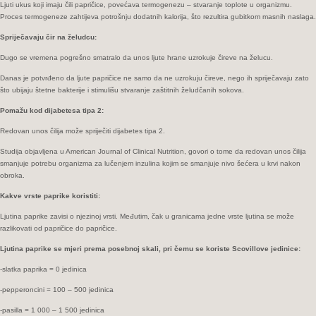
Ljuti ukus koji imaju čili papričice, povećava termogenezu – stvaranje toplote u organizmu.
Proces termogeneze zahtijeva potrošnju dodatnih kalorija, što rezultira gubitkom masnih naslaga.
Spriječavaju čir na želudcu:
Dugo se vremena pogrešno smatralo da unos ljute hrane uzrokuje čireve na želucu.
Danas je potvrđeno da ljute papričice ne samo da ne uzrokuju čireve, nego ih spriječavaju zato
što ubijaju štetne bakterije i stimulišu stvaranje zaštitnih želudčanih sokova.
Pomažu kod dijabetesa tipa 2:
Redovan unos čilija može spriječiti dijabetes tipa 2.
Studija objavljena u American Journal of Clinical Nutrition, govori o tome da redovan unos čilija
smanjuje potrebu organizma za lučenjem inzulina kojim se smanjuje nivo šećera u krvi nakon
obroka.
Kakve vrste paprike koristiti:
Ljutina paprike zavisi o njezinoj vrsti. Međutim, čak u granicama jedne vrste ljutina se može
razlikovati od papričice do papričice.
Ljutina paprike se mjeri prema posebnoj skali, pri čemu se koriste Scovillove jedinice:
-slatka paprika = 0 jedinica
-pepperoncini = 100 – 500 jedinica
-pasilla = 1 000 – 1 500 jedinica