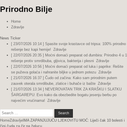
Prirodno Bilje
Home
Zdravlje
News Ticker
[ 23/07/2026 10:14 ]
Spasite svoje krastavce od tripsa: 100% prirodno
rešenje bez kapi hemije!
Zdravlje
[ 22/07/2026 20:35 ]
Moćni domaći preparat od đumbira: Prirodno 4 u 1
rešenje protiv smrdibuba, gljivica, bakterija i plesni
Zdravlje
[ 22/07/2026 10:56 ]
Moćni domaći preparat od luka i paprike: Rešite
se puževa golaća i nahranite biljke u jednom potezu
Zdravlje
[ 21/07/2026 16:37 ]
Čudo od začina: Kako sam prirodnim putem
zauvek oterala smrdibube, zlatice i buhače iz bašte
Zdravlje
[ 21/07/2026 13:34 ]
NEVEROVATAN TRIK ZA KRAŠKU I SLATKU
ŠARGAREPU: Evo kako da obezbedite bogatu jesenju berbu po
najvećim vrućinama!
Zdravlje
Search
for:
Home
Zdravlje
IMA ZAPANJUJUĆU LJEKOVITU MOĆ: Liječi čak 10 bolesti i
čini čuda za čir na želucu…