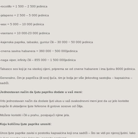
-rocotillo = 1 500 – 2 500 jedinica
-jalapeno = 2 500 – 5 000 jedinica
-wax = 5 000 – 10 000 jedinica
-vserrano = 10 000-23 000 jedinica
-kajenska paprika, tabasko, guntur čili – 30 000 − 50 000 jedinica
-crvena savina habanera = 360 000 − 500 000jedinica
-naga viper, infinity čili – 855 000 − 1 500 000jedinica
Tabasco sos koji je na visokoj cijeni, priprema se od crvene habanere i ima ljutinu 8000 jedinica.
Generalno, čim je papričica (ili sos) ljuća, tim je bolja jer više jlekovitog sastojka – kapsaicina –
sadrži.
Jednostavan način da ljutu papriku dodate u vaš meni:
Vrlo jednostavan način da dodate ljuti ukus u vaš svakodnevni meni jest da uz jelo koristite
svježe ili ukiseljene ljute feferone ili gotove sosove od čilija.
Možete koristiti i čili u prahu, posipajući njime jela.
Koju količinu ljute paprike unositi:
Unos ljute paprike zavisi o postotku kapsaicina koji ona sadrži – što se vidi po njenoj ljutini. Iako