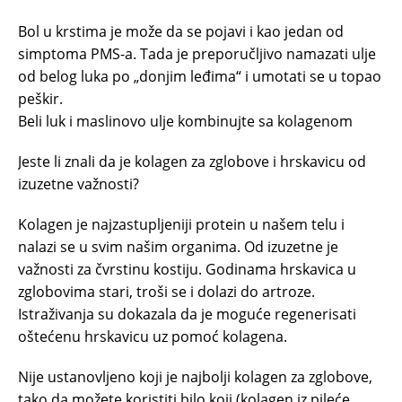
Bol u krstima je može da se pojavi i kao jedan od
simptoma PMS-a. Tada je preporučljivo namazati ulje
od belog luka po „donjim leđima“ i umotati se u topao
peškir.
Beli luk i maslinovo ulje kombinujte sa kolagenom
Jeste li znali da je kolagen za zglobove i hrskavicu od
izuzetne važnosti?
Kolagen je najzastupljeniji protein u našem telu i
nalazi se u svim našim organima. Od izuzetne je
važnosti za čvrstinu kostiju. Godinama hrskavica u
zglobovima stari, troši se i dolazi do artroze.
Istraživanja su dokazala da je moguće regenerisati
oštećenu hrskavicu uz pomoć kolagena.
Nije ustanovljeno koji je najbolji kolagen za zglobove,
tako da možete koristiti bilo koji (kolagen iz pileće