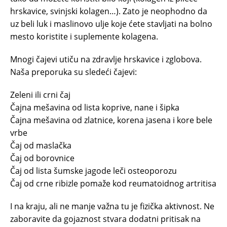
hrskavice, svinjski kolagen…). Zato je neophodno da
uz beli luk i maslinovo ulje koje ćete stavljati na bolno
mesto koristite i suplemente kolagena.
Mnogi čajevi utiču na zdravlje hrskavice i zglobova.
Naša preporuka su sledeći čajevi:
Zeleni ili crni čaj
Čajna mešavina od lista koprive, nane i šipka
Čajna mešavina od zlatnice, korena jasena i kore bele
vrbe
Čaj od maslačka
Čaj od borovnice
Čaj od lista šumske jagode leči osteoporozu
Čaj od crne ribizle pomaže kod reumatoidnog artritisa
I na kraju, ali ne manje važna tu je fizička aktivnost. Ne
zaboravite da gojaznost stvara dodatni pritisak na