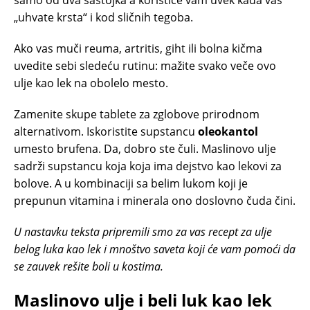
„uhvate krsta“ i kod sličnih tegoba.
Ako vas muči reuma, artritis, giht ili bolna kičma
uvedite sebi sledeću rutinu: mažite svako veče ovo
ulje kao lek na obolelo mesto.
Zamenite skupe tablete za zglobove prirodnom
alternativom. Iskoristite supstancu
oleokantol
umesto brufena. Da, dobro ste čuli. Maslinovo ulje
sadrži supstancu koja koja ima dejstvo kao lekovi za
bolove. A u kombinaciji sa belim lukom koji je
prepunun vitamina i minerala ono doslovno čuda čini.
U nastavku teksta pripremili smo za vas recept za ulje
belog luka kao lek i mnoštvo saveta koji će vam pomoći da
se zauvek rešite boli u kostima.
Maslinovo ulje i beli luk kao lek