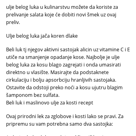
ulje belog luka u kulinarstvu možete da koriste za
prelivanje salata koje će dobiti novi šmek uz ovaj
preliv.
Ulje belog luka jača koren dlake
Beli luk tj njegov aktivni sastojak alicin uz vitamine C i E
utiče na smanjenje opadanje kose. Najbolje je ulje
belog luka za kosu blago zagrejati i onda umasirati
direktno u vlasište. Masirajte da podstaknete
cirkulaciju i bolju apsorbciju hranljivih sastojaka.
Ostavite da odstoji preko noći a kosu ujutru blagim
šamponom bez sulfata.
Beli luk i maslinovo ulje za kosti recept
Ovaj prirodni lek za zglobove i kosti lako se pravi. Za
pripremu su vam potrebna samo dva sastojka: