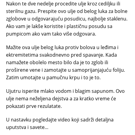
Nakon te dve nedelje procedite ulje kroz cediljku ili
sterilnu gazu. Prespite ovo ulje od belog luka za bolne
zglobove u odgovarajuću posudicu, najbolje staklenu.
Ako vam je lakše koristite i plastičnu posudu sa
pumpicom ako vam tako više odgovara.
Mažite ova ulje belog luka protiv bolova u leđima i
ektremitetima svakodnevno pred spavanje. Kada
namažete obolelo mesto bilo da je to zglob ili
proširene vene i zamotajte u samoprijanjajuću foliju.
Zatim umotajte u pamučnu krpu i to je to.
Ujutru isperite mlako vodom i blagim sapunom. Ovo
ulje nema neželjena dejstva a za kratko vreme će
pokazati prve rezulatate.
U nastavku pogledajte video koji sadrži detaljna
uputstva i savete…