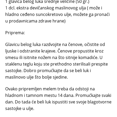
1 glavica belog luka srednje veličine (50 gr.)
1 dcl. ekstra devičanskog maslinovog ulja ( može i
hladno ceđeno suncokretovo ulje, možete ga pronaći
u prodavnicama zdrave hrane)
Priprema:
Glavicu belog luka razdvojite na čenove, očistite od
ljuske i odstranite krajeve. Čenove propustite kroz
smesu ili isitnite nožem na što sitnije komadiće. U
staklenu teglu koju ste prethodno sterilisali prespite
sastojke. Dobro promućkajte da se beli luk i
maslinovo ulje što bolje sjedine.
Ovako pripremljen melem treba da odstoji na
hladnom i tamnom mestu 14 dana. Promućkajte svaki
dan. Do tada će beli luk ispustiti sve svoje blagotvorne
sastojke u ulje.