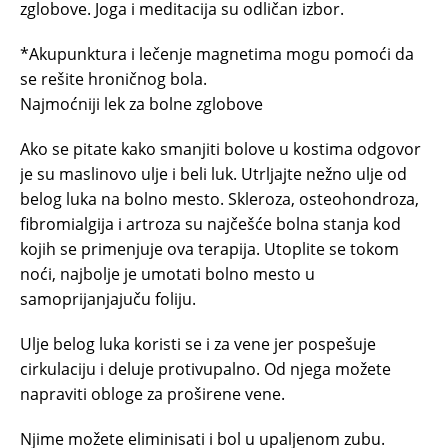
zglobove. Joga i meditacija su odličan izbor.
*Akupunktura i lečenje magnetima mogu pomoći da
se rešite hroničnog bola.
Najmoćniji lek za bolne zglobove
Ako se pitate kako smanjiti bolove u kostima odgovor
je su maslinovo ulje i beli luk. Utrljajte nežno ulje od
belog luka na bolno mesto. Skleroza, osteohondroza,
fibromialgija i artroza su najčešće bolna stanja kod
kojih se primenjuje ova terapija. Utoplite se tokom
noći, najbolje je umotati bolno mesto u
samoprijanjajuču foliju.
Ulje belog luka koristi se i za vene jer pospešuje
cirkulaciju i deluje protivupalno. Od njega možete
napraviti obloge za proširene vene.
Njime možete eliminisati i bol u upaljenom zubu.