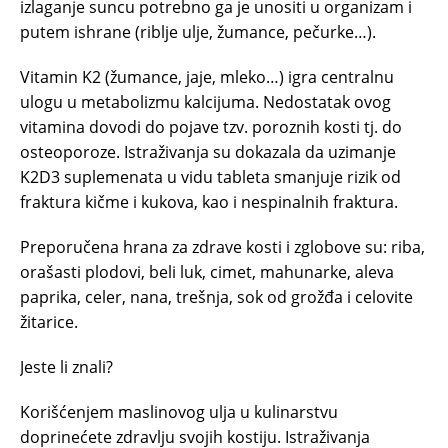
izlaganje suncu potrebno ga je unositi u organizam i
putem ishrane (riblje ulje, žumance, pečurke…).
Vitamin K2 (žumance, jaje, mleko…) igra centralnu
ulogu u metabolizmu kalcijuma. Nedostatak ovog
vitamina dovodi do pojave tzv. poroznih kosti tj. do
osteoporoze. Istraživanja su dokazala da uzimanje
K2D3 suplemenata u vidu tableta smanjuje rizik od
fraktura kičme i kukova, kao i nespinalnih fraktura.
Preporučena hrana za zdrave kosti i zglobove su: riba,
orašasti plodovi, beli luk, cimet, mahunarke, aleva
paprika, celer, nana, trešnja, sok od grožđa i celovite
žitarice.
Jeste li znali?
Korišćenjem maslinovog ulja u kulinarstvu
doprinećete zdravlju svojih kostiju. Istraživanja