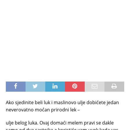
Ako sjedinite beli luk i maslinovo ulje dobićete jedan
neverovatno moćan prirodni lek –
ulje belog luka. Ovaj domaći melem pravi se dakle
samo od dva sastojka a koristiće vam uvek kada vas