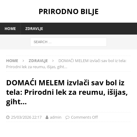
PRIRODNO BILJE
HOME
ZDRAVLJE
HOME
ZDRAVLJE
DOMAĆI MELEM izvlači sav bol iz tela:
Prirodni lek za reumu, išijas, giht…
DOMAĆI MELEM izvlači sav bol iz
tela: Prirodni lek za reumu, išijas,
giht…
25/03/2026 22:17
admin
Comments Off