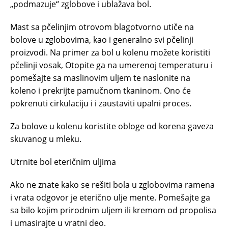
„podmazuje“ zglobove i ublažava bol.
Mast sa pčelinjim otrovom blagotvorno utiče na
bolove u zglobovima, kao i generalno svi pčelinji
proizvodi. Na primer za bol u kolenu možete koristiti
pčelinji vosak, Otopite ga na umerenoj temperaturu i
pomešajte sa maslinovim uljem te naslonite na
koleno i prekrijte pamučnom tkaninom. Ono će
pokrenuti cirkulaciju i i zaustaviti upalni proces.
Za bolove u kolenu koristite obloge od korena gaveza
skuvanog u mleku.
Utrnite bol eteričnim uljima
Ako ne znate kako se rešiti bola u zglobovima ramena
i vrata odgovor je eterično ulje mente. Pomešajte ga
sa bilo kojim prirodnim uljem ili kremom od propolisa
i umasirajte u vratni deo.