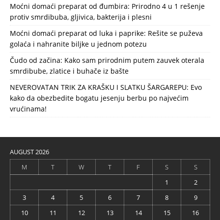
Moćni domaći preparat od đumbira: Prirodno 4 u 1 rešenje
protiv smrdibuba, gljivica, bakterija i plesni
Moćni domaći preparat od luka i paprike: Rešite se puževa
golaća i nahranite biljke u jednom potezu
Čudo od začina: Kako sam prirodnim putem zauvek oterala
smrdibube, zlatice i buhače iz bašte
NEVEROVATAN TRIK ZA KRAŠKU I SLATKU ŠARGAREPU: Evo
kako da obezbedite bogatu jesenju berbu po najvećim
vrućinama!
AUGUST 2026
M
T
W
T
F
S
S
1
2
3
4
5
6
7
8
9
10
11
12
13
14
15
16