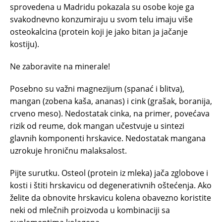
sprovedena u Madridu pokazala su osobe koje ga
svakodnevno konzumiraju u svom telu imaju više
osteokalcina (protein koji je jako bitan ja jačanje
kostiju).
Ne zaboravite na minerale!
Posebno su važni magnezijum (spanać i blitva),
mangan (zobena kaša, ananas) i cink (grašak, boranija,
crveno meso). Nedostatak cinka, na primer, povećava
rizik od reume, dok mangan učestvuje u sintezi
glavnih komponenti hrskavice. Nedostatak mangana
uzrokuje hroničnu malaksalost.
Pijte surutku. Osteol (protein iz mleka) jača zglobove i
kosti i štiti hrskavicu od degenerativnih oštećenja. Ako
želite da obnovite hrskavicu kolena obavezno koristite
neki od mlečnih proizvoda u kombinaciji sa