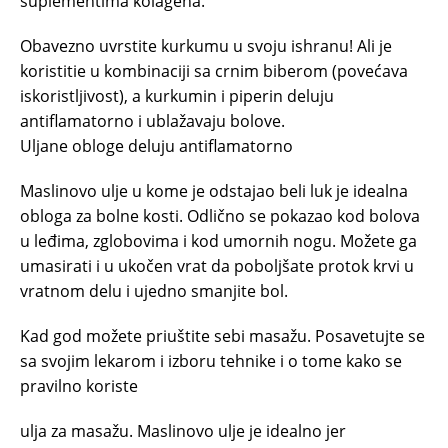
suplementima kolagena.
Obavezno uvrstite kurkumu u svoju ishranu! Ali je
koristitie u kombinaciji sa crnim biberom (povećava
iskoristljivost), a kurkumin i piperin deluju
antiflamatorno i ublažavaju bolove.
Uljane obloge deluju antiflamatorno
Maslinovo ulje u kome je odstajao beli luk je idealna
obloga za bolne kosti. Odlično se pokazao kod bolova
u leđima, zglobovima i kod umornih nogu. Možete ga
umasirati i u ukočen vrat da poboljšate protok krvi u
vratnom delu i ujedno smanjite bol.
Kad god možete priuštite sebi masažu. Posavetujte se
sa svojim lekarom i izboru tehnike i o tome kako se
pravilno koriste
ulja za masažu. Maslinovo ulje je idealno jer