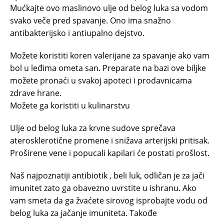
Mućkajte ovo maslinovo ulje od belog luka sa vodom
svako veče pred spavanje. Ono ima snažno
antibakterijsko i antiupalno dejstvo.
Možete koristiti koren valerijane za spavanje ako vam
bol u leđima ometa san. Preparate na bazi ove biljke
možete pronaći u svakoj apoteci i prodavnicama
zdrave hrane.
Možete ga koristiti u kulinarstvu
Ulje od belog luka za krvne sudove sprečava
aterosklerotične promene i snižava arterijski pritisak.
Proširene vene i popucali kapilari će postati prošlost.
Naš najpoznatiji antibiotik , beli luk, odličan je za jači
imunitet zato ga obavezno uvrstite u ishranu. Ako
vam smeta da ga žvaćete sirovog isprobajte vodu od
belog luka za jačanje imuniteta. Takođe