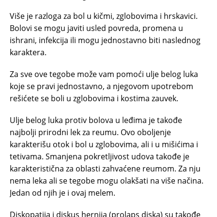
Više je razloga za bol u kičmi, zglobovima i hrskavici.
Bolovi se mogu javiti usled povreda, promena u
ishrani, infekcija ili mogu jednostavno biti naslednog
karaktera.
Za sve ove tegobe može vam pomoći ulje belog luka
koje se pravi jednostavno, a njegovom upotrebom
rešićete se boli u zglobovima i kostima zauvek.
Ulje belog luka protiv bolova u leđima je takođe
najbolji prirodni lek za reumu. Ovo oboljenje
karakterišu otok i bol u zglobovima, ali i u mišićima i
tetivama. Smanjena pokretljivost udova takođe je
karakteristična za oblasti zahvaćene reumom. Za nju
nema leka ali se tegobe mogu olakšati na više načina.
Jedan od njih je i ovaj melem.
Diskopatija i diskus hernija (prolaps diska) su takođe