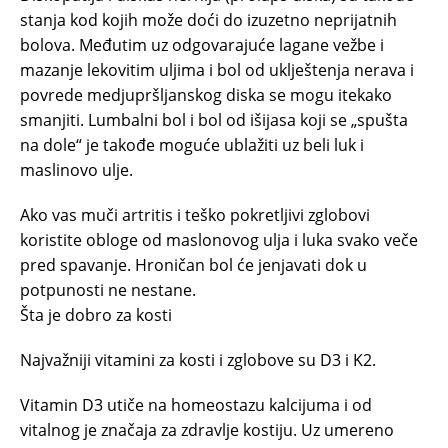
stanja kod kojih može doći do izuzetno neprijatnih
bolova. Međutim uz odgovarajuće lagane vežbe i
mazanje lekovitim uljima i bol od uklještenja nerava i
povrede medjupršljanskog diska se mogu itekako
smanjiti. Lumbalni bol i bol od išijasa koji se „spušta
na dole“ je takođe moguće ublažiti uz beli luk i
maslinovo ulje.
Ako vas muči artritis i teško pokretljivi zglobovi
koristite obloge od maslonovog ulja i luka svako veče
pred spavanje. Hroničan bol će jenjavati dok u
potpunosti ne nestane.
Šta je dobro za kosti
Najvažniji vitamini za kosti i zglobove su D3 i K2.
Vitamin D3 utiče na homeostazu kalcijuma i od
vitalnog je značaja za zdravlje kostiju. Uz umereno