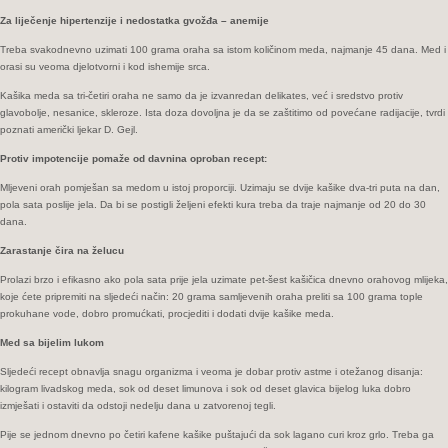
Za liječenje hipertenzije i nedostatka gvožđa – anemije
Treba svakodnevno uzimati 100 grama oraha sa istom količinom meda, najmanje 45 dana. Med i
orasi su veoma djelotvorni i kod ishemije srca.
Kašika meda sa tri-četiri oraha ne samo da je izvanredan delikates, već i sredstvo protiv
glavobolje, nesanice, skleroze. Ista doza dovoljna je da se zaštitimo od povećane radijacije, tvrdi
poznati američki ljekar D. Gejl.
Protiv impotencije pomaže od davnina oproban recept:
Mljeveni orah pomješan sa medom u istoj proporciji. Uzimaju se dvije kašike dva-tri puta na dan,
pola sata poslije jela. Da bi se postigli željeni efekti kura treba da traje najmanje od 20 do 30
dana.
Zarastanje čira na želucu
Prolazi brzo i efikasno ako pola sata prije jela uzimate pet-šest kašičica dnevno orahovog mlijeka,
koje ćete pripremiti na sljedeći način: 20 grama samljevenih oraha preliti sa 100 grama tople
prokuhane vode, dobro promućkati, procjediti i dodati dvije kašike meda.
Med sa bijelim lukom
Sljedeći recept obnavlja snagu organizma i veoma je dobar protiv astme i otežanog disanja:
kilogram livadskog meda, sok od deset limunova i sok od deset glavica bijelog luka dobro
izmješati i ostaviti da odstoji nedelju dana u zatvorenoj tegli.
Pije se jednom dnevno po četiri kafene kašike puštajući da sok lagano curi kroz grlo. Treba ga