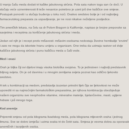
U manju čašu meda dodati tri kašike jabukovog sirćeta. Pola sata nakon toga san će doći. U
slučaju veće uznemirenosti ili teže nesanice potrebno je uzeti još dve kašičice ove smjese.
Postupak ponoviti i u slučaju buđenja u toku noći. Ovakvo sredstvo bolje je i od najboljeg
farmaceutskog preparata za uspavljivanje, jer ne nosi nikakve neželjene posljedice.
Tim američkih lekara, na čelu sa dr Polom Bragom iz Kalifornije, napisao je brojne preporuke sa
savjetima i receptima za korišćenje jabukovog sirćeta i meda.
Jedan od njih je i recept protiv mršavosti: mršavim osobama nedostaju životne hemikalije “enzimi”
i zato ne mogu da iskoriste hranu unijetu u organizam. One treba da uzimaju rastvor od dvije
kašičice jabukovog sirćeta i punu kašičicu meda u čaši vode.
Med i orasi
Orah je biljka čiji svi dijelovi imaju visoka biološka svojstva. To je jedinstven i najbolji predstavnik
biljnog svijeta. On je od davnina i u mnogim zemljama svijeta poznat kao odlično ljekovito
sredstvo.
A tek u kombinaciji sa medom, predstavlja izuzetan prirodni lijek čija se ljekovitost ne može
uporediti ni sa najmoćnijim farmakološkim preparatima, jer njihova kombinacija obezbjeđuje
našem organizmu sve neophodne vitamine, mineralne materije, bjelančevine, masti, ugljene
hidrate i još mnogo toga.
Kod anemije
Pripremiti smjesu od pola kilograma livadskog meda, pola kilograma mljevenih oraha i jednog
limuna. Sve se dobro izmješa i uzima svaka tri do četiri sata. Smjesa je veoma dobra za oporavak
anemičnih i iscrpljenih osoba.