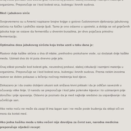
koliko
organizmu. Preporučuje se i kod bolesti srca, bubrega i krvnih sudova.
je
zdrava
Med i jabukovo sirće
ova
Svojevremeno su u Americi napisane brojne knjige o gotovo čudotvornom djelovanju jabukovog
čudotvorna
sirćeta na fizičko i psihičko stanje ljudi. Tamo je ono odavno u upotrebi, a dobija se od gnječenih
kombinacija…
jabuka koje se ostave da fermentišu u drvenim buradima, jer drvo pojačava prirodnu
fermentaciju.
Optimalna doza jabukovog sirćeta koju treba uzeti u toku dana je:
Rastvor dvije kašike sirćeta u dva dl mlake, prethodno prokuhane vode, uz dodatak dvije kašike
meda. Uzimati dva do tri puta dnevno prije jela.
Ovaj eliksir pomaže kod bolesti grla, neurednoj probavi, slaboj cirkulaciji i razmjeni materija u
organizmu. Preporučuje se i kod bolesti srca, bubrega i krvnih sudova. Prema nekim izvorima
rastvor se dobro pokazao u lečenju noćnog mokrenja kod djece.
Dokazano je i da ovako dobijeni ukusni sok snižava krvni pritisak i da je odličan saveznik u
očuvanju vitke linije. U narodu se preporučuje i kod jake polenske kijavice i to uzimanjem prije
doručka i prije spavanja. Odavno je poznato da je med najbolje sredstvo za uspavljivanje i da
učvršćuje san.
Ako neko noću ne može da zaspi ili ima lagan san i ne može posle buđenja da sklopi oči on
mora da koristi med.
Ako jedna kašika meda u toku večeri nije dovoljna za čvrst san, narodna medicina
preporučuje sljedeći recept: