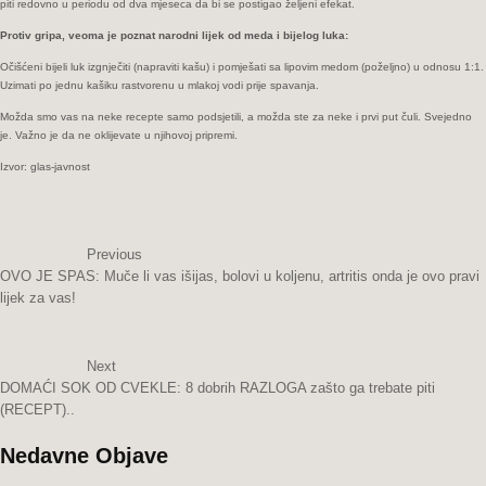
piti redovno u periodu od dva mjeseca da bi se postigao željeni efekat.
Protiv gripa, veoma je poznat narodni lijek od meda i bijelog luka:
Očišćeni bijeli luk izgnječiti (napraviti kašu) i pomješati sa lipovim medom (poželjno) u odnosu 1:1.
Uzimati po jednu kašiku rastvorenu u mlakoj vodi prije spavanja.
Možda smo vas na neke recepte samo podsjetili, a možda ste za neke i prvi put čuli. Svejedno
je. Važno je da ne oklijevate u njihovoj pripremi.
Izvor: glas-javnost
Previous
OVO JE SPAS: Muče li vas išijas, bolovi u koljenu, artritis onda je ovo pravi
lijek za vas!
Next
DOMAĆI SOK OD CVEKLE: 8 dobrih RAZLOGA zašto ga trebate piti
(RECEPT)..
Nedavne Objave