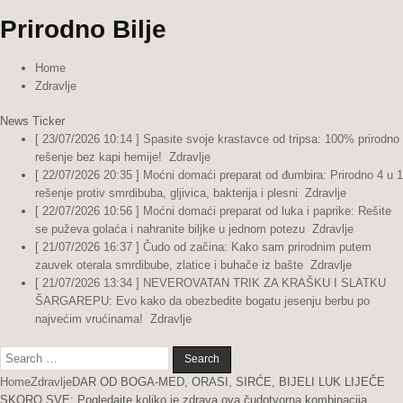
Prirodno Bilje
Home
Zdravlje
News Ticker
[ 23/07/2026 10:14 ]
Spasite svoje krastavce od tripsa: 100% prirodno
rešenje bez kapi hemije!
Zdravlje
[ 22/07/2026 20:35 ]
Moćni domaći preparat od đumbira: Prirodno 4 u 1
rešenje protiv smrdibuba, gljivica, bakterija i plesni
Zdravlje
[ 22/07/2026 10:56 ]
Moćni domaći preparat od luka i paprike: Rešite
se puževa golaća i nahranite biljke u jednom potezu
Zdravlje
[ 21/07/2026 16:37 ]
Čudo od začina: Kako sam prirodnim putem
zauvek oterala smrdibube, zlatice i buhače iz bašte
Zdravlje
[ 21/07/2026 13:34 ]
NEVEROVATAN TRIK ZA KRAŠKU I SLATKU
ŠARGAREPU: Evo kako da obezbedite bogatu jesenju berbu po
najvećim vrućinama!
Zdravlje
Search
for:
Home
Zdravlje
DAR OD BOGA-MED, ORASI, SIRĆE, BIJELI LUK LIJEČE
SKORO SVE: Pogledajte koliko je zdrava ova čudotvorna kombinacija…