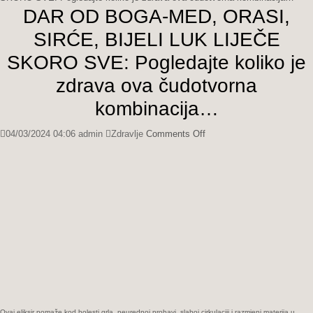
DAR OD BOGA-MED, ORASI,
SIRĆE, BIJELI LUK LIJEČE
SKORO SVE: Pogledajte koliko je
zdrava ova čudotvorna
kombinacija…
on
04/03/2024 04:06
admin
Zdravlje
Comments Off
DAR
OD
BOGA-
MED,
ORASI,
SIRĆE,
BIJELI
LUK
LIJEČE
SKORO
SVE:
Pogledajte
Ovaj eliksir pomaže kod bolesti grla, neurednoj probavi, slaboj cirkulaciji i razmjeni materija u