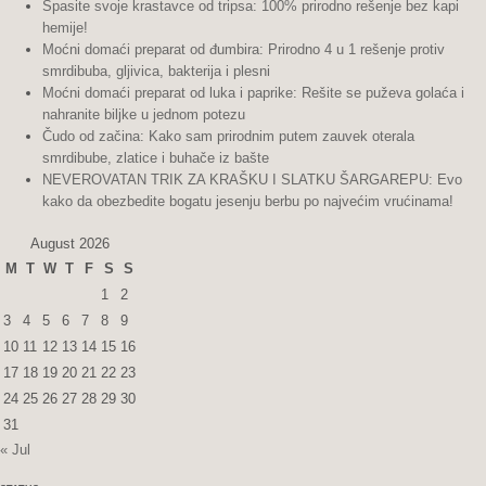
Spasite svoje krastavce od tripsa: 100% prirodno rešenje bez kapi
hemije!
Moćni domaći preparat od đumbira: Prirodno 4 u 1 rešenje protiv
smrdibuba, gljivica, bakterija i plesni
Moćni domaći preparat od luka i paprike: Rešite se puževa golaća i
nahranite biljke u jednom potezu
Čudo od začina: Kako sam prirodnim putem zauvek oterala
smrdibube, zlatice i buhače iz bašte
NEVEROVATAN TRIK ZA KRAŠKU I SLATKU ŠARGAREPU: Evo
kako da obezbedite bogatu jesenju berbu po najvećim vrućinama!
August 2026
M
T
W
T
F
S
S
1
2
3
4
5
6
7
8
9
10
11
12
13
14
15
16
17
18
19
20
21
22
23
24
25
26
27
28
29
30
31
« Jul