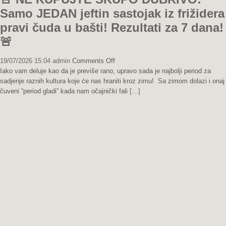
Samo JEDAN jeftin sastojak iz frižidera
pravi čuda u bašti! Rezultati za 7 dana!
🚨
on
19/07/2026 15:04
admin
Comments Off
🚨
Iako vam deluje kao da je previše rano, upravo sada je najbolji period za
NE
sadjenje raznih kultura koje će nas hraniti kroz zimu! Sa zimom dolazi i onaj
KUPUJTE
čuveni “period gladi” kada nam očajnički fali
[…]
SKUPO
ĐUBRIVO:
Samo
JEDAN
jeftin
sastojak
iz
frižidera
pravi
čuda
u
bašti!
Rezultati