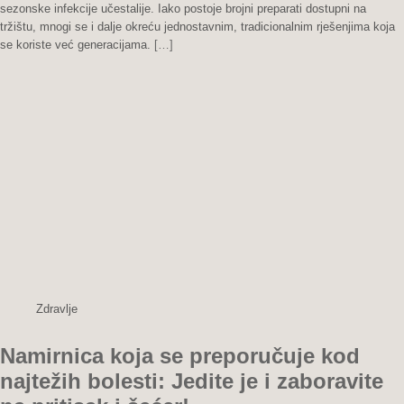
LEK:
sezonske infekcije učestalije. Iako postoje brojni preparati dostupni na
Rastvara
tržištu, mnogi se i dalje okreću jednostavnim, tradicionalnim rješenjima koja
sluz
se koriste već generacijama.
[…]
u
plućima
i
oslobađa
kašlja
–
Preko
noći
umiruje
i
najuporniji
kašalj..
Zdravlje
Namirnica koja se preporučuje kod
najtežih bolesti: Jedite je i zaboravite