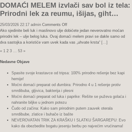
DOMAĆI MELEM izvlači sav bol iz tela:
Prirodni lek za reumu, išijas, giht…
on
25/03/2026 22:17
admin
Comments Off
DOMAĆI
Ako sjedinite beli luk i maslinovo ulje dobićete jedan neverovatno moćan
MELEM
prirodni lek – ulje belog luka. Ovaj domaći melem pravi se dakle samo od
izvlači
dva sastojka a koristiće vam uvek kada vas „uhvate krsta“
[…]
sav
Posts
«
1
2
3
…
53
»
bol
pagination
iz
Nedavne Objave
tela:
Prirodni
Spasite svoje krastavce od tripsa: 100% prirodno rešenje bez kapi
lek
hemije!
za
Moćni domaći preparat od đumbira: Prirodno 4 u 1 rešenje protiv
reumu,
smrdibuba, gljivica, bakterija i plesni
išijas,
Moćni domaći preparat od luka i paprike: Rešite se puževa golaća i
giht…
nahranite biljke u jednom potezu
Čudo od začina: Kako sam prirodnim putem zauvek oterala
smrdibube, zlatice i buhače iz bašte
NEVEROVATAN TRIK ZA KRAŠKU I SLATKU ŠARGAREPU: Evo
kako da obezbedite bogatu jesenju berbu po najvećim vrućinama!