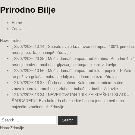
Prirodno Bilje
Home
Zdravlje
News Ticker
[ 23/07/2026 10:14 ]
Spasite svoje krastavce od tripsa: 100% prirodno
rešenje bez kapi hemije!
Zdravlje
[ 22/07/2026 20:35 ]
Moćni domaći preparat od đumbira: Prirodno 4 u 1
rešenje protiv smrdibuba, gljivica, bakterija i plesni
Zdravlje
[ 22/07/2026 10:56 ]
Moćni domaći preparat od luka i paprike: Rešite
se puževa golaća i nahranite biljke u jednom potezu
Zdravlje
[ 21/07/2026 16:37 ]
Čudo od začina: Kako sam prirodnim putem
zauvek oterala smrdibube, zlatice i buhače iz bašte
Zdravlje
[ 21/07/2026 13:34 ]
NEVEROVATAN TRIK ZA KRAŠKU I SLATKU
ŠARGAREPU: Evo kako da obezbedite bogatu jesenju berbu po
najvećim vrućinama!
Zdravlje
Search
for:
Home
Zdravlje