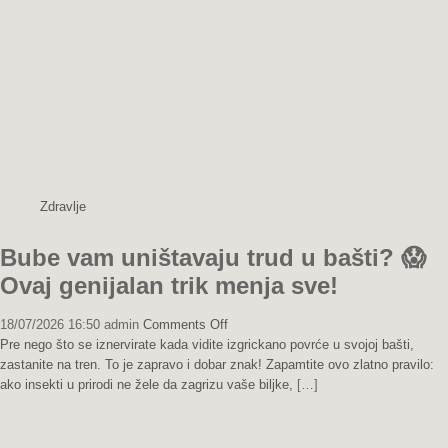
odmah
i
spasite
ovogodišnju
berbu!
🥒
Zdravlje
Bube vam uništavaju trud u bašti? 😱
Ovaj genijalan trik menja sve!
on
18/07/2026 16:50
admin
Comments Off
Bube
Pre nego što se iznervirate kada vidite izgrickano povrće u svojoj bašti,
vam
zastanite na tren. To je zapravo i dobar znak! Zapamtite ovo zlatno pravilo:
uništavaju
ako insekti u prirodi ne žele da zagrizu vaše biljke,
[…]
trud
u
bašti?