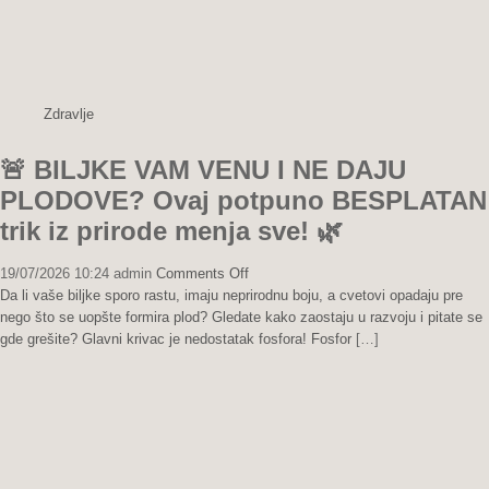
u
dvorištu
cele
zime!
😱
Zdravlje
🌱
🚨 BILJKE VAM VENU I NE DAJU
PLODOVE? Ovaj potpuno BESPLATAN
trik iz prirode menja sve! 🌿
on
19/07/2026 10:24
admin
Comments Off
🚨
Da li vaše biljke sporo rastu, imaju neprirodnu boju, a cvetovi opadaju pre
BILJKE
nego što se uopšte formira plod? Gledate kako zaostaju u razvoju i pitate se
VAM
gde grešite? Glavni krivac je nedostatak fosfora! Fosfor
[…]
VENU
I
NE
DAJU
PLODOVE?
Ovaj