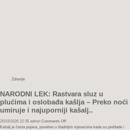
tokom
vrućina:
Ujutro
ili
uveče?
Zdravlje
NARODNI LEK: Rastvara sluz u
plućima i oslobađa kašlja – Preko noći
umiruje i najuporniji kašalj..
on
25/03/2026 22:35
admin
Comments Off
NARODNI
Kašalj je česta pojava, posebno u hladnijim mjesecima kada su prehlade i