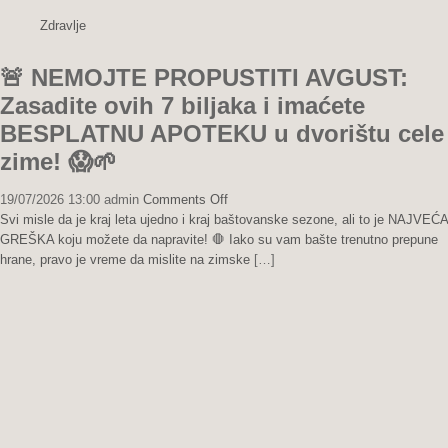
za
Zdravlje
7
dana!
🚨 NEMOJTE PROPUSTITI AVGUST:
🚨
Zasadite ovih 7 biljaka i imaćete
BESPLATNU APOTEKU u dvorištu cele
zime! 😱🌱
on
19/07/2026 13:00
admin
Comments Off
🚨
Svi misle da je kraj leta ujedno i kraj baštovanske sezone, ali to je NAJVEĆA
NEMOJTE
GREŠKA koju možete da napravite! 🛑 Iako su vam bašte trenutno prepune
PROPUSTITI
hrane, pravo je vreme da mislite na zimske
[…]
AVGUST:
Zasadite
ovih
7
biljaka
i
imaćete
BESPLATNU
APOTEKU