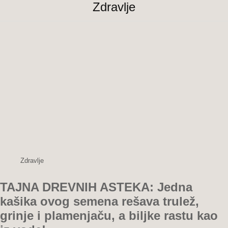
Zdravlje
Zdravlje
TAJNA DREVNIH ASTEKA: Jedna
kašika ovog semena rešava trulež,
grinje i plamenjaču, a biljke rastu kao