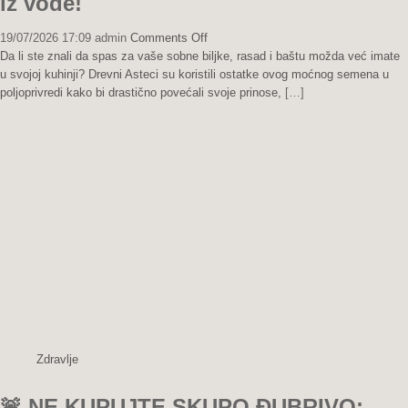
iz vode!
on
19/07/2026 17:09
admin
Comments Off
TAJNA
Da li ste znali da spas za vaše sobne biljke, rasad i baštu možda već imate
DREVNIH
u svojoj kuhinji? Drevni Asteci su koristili ostatke ovog moćnog semena u
ASTEKA:
poljoprivredi kako bi drastično povećali svoje prinose,
[…]
Jedna
kašika
ovog
semena
rešava
trulež,
grinje
i
plamenjaču,
a
biljke
rastu
kao
iz
Zdravlje
vode!
🚨 NE KUPUJTE SKUPO ĐUBRIVO: