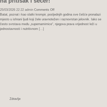
na pritisak i šećer!
on
25/03/2026 22:22
admin
Comments Off
Namirnica
Batat, poznat i kao slatki krompir, posljednjih godina sve češće pronalazi
koja
mjesto u ishrani ljudi koji žele uravnotežen i raznovrstan jelovnik. Iako se
se
često svrstava među „supernamirnice“, njegova prava vrijednost leži u
preporučuje
jednostavnosti i nutritivnom
[…]
kod
najtežih
bolesti:
Jedite
je
i
zaboravite
na
pritisak
i
šećer!
Zdravlje