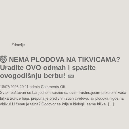
potpuno
BESPLATAN
trik
iz
prirode
menja
sve!
🌿
Zdravlje
🤯 NEMA PLODOVA NA TIKVICAMA?
Uradite OVO odmah i spasite
ovogodišnju berbu! 🥒
on
18/07/2026 20:11
admin
Comments Off
🤯
Svaki baštovan se bar jednom susreo sa ovim frustrirajućim prizorom: vaša
NEMA
biljka tikvice buja, prepuna je predivnih žutih cvetova, ali plodova nigde na
PLODOVA
vidiku! U čemu je tajna? Odgovor se krije u biologiji same biljke.
[…]
NA
TIKVICAMA?
Uradite
OVO