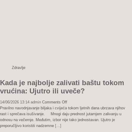
😱
Ovaj
genijalan
trik
menja
sve!
Zdravlje
Kada je najbolje zalivati baštu tokom
vrućina: Ujutro ili uveče?
on
14/06/2026 13:14
admin
Comments Off
Kada
Pravilno navodnjavanje biljaka i cvijeća tokom ljetnih dana ubrzava njihov
je
rast i sprečava isušivanje. Mnogi daju prednost jutarnjem zalivanju u
najbolje
odnosu na večernje. Međutim, izbor nije tako jednostavan. Ujutro je
zalivati
preporučljivo koristiti nadzemne
[…]
baštu