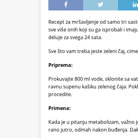
Recept za mršavljenje od samo tri sasto
sve više onih koji su ga isprobali i ima
deluje za svega 24 sata.
Sve što vam treba jeste zeleni čaj, cimet
Priprema:
Prokuvajte 800 ml vode, sklonite sa vatr
ravnu supenu kašiku zelenog čaja. Poklo
procedite.
Primena:
Kada je u pitanju metabolizam, važno j
rano jutro, odmah nakon buđenja. Dakle