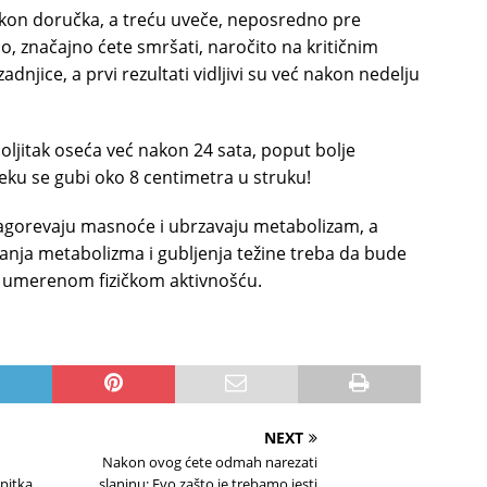
kon doručka, a treću uveče, neposredno pre
no, značajno ćete smršati, naročito na kritičnim
dnjice, a prvi rezultati vidljivi su već nakon nedelju
boljitak oseća već nakon 24 sata, poput bolje
ku se gubi oko 8 centimetra u struku!
 sagorevaju masnoće i ubrzavaju metabolizam, a
nja metabolizma i gubljenja težine treba da bude
umerenom fizičkom aktivnošću.
NEXT
Nakon ovog ćete odmah narezati
pitka
slaninu: Evo zašto je trebamo jesti