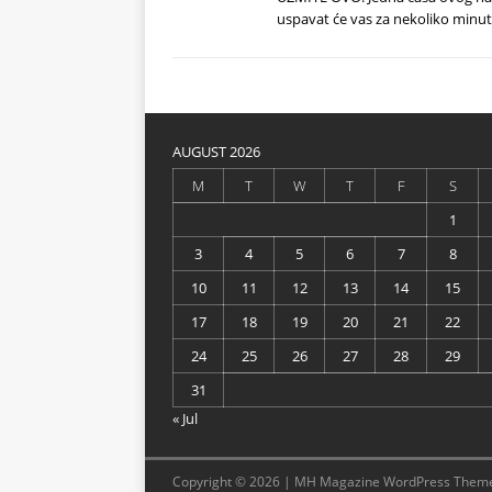
uspavat će vas za nekoliko minu
AUGUST 2026
M
T
W
T
F
S
1
3
4
5
6
7
8
10
11
12
13
14
15
17
18
19
20
21
22
24
25
26
27
28
29
31
« Jul
Copyright © 2026 | MH Magazine WordPress Them