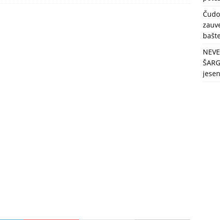
berbu po najvećim vrućinama!
ZDRAVLJE
Čudo
zauve
bašt
NEVE
ŠARG
jese