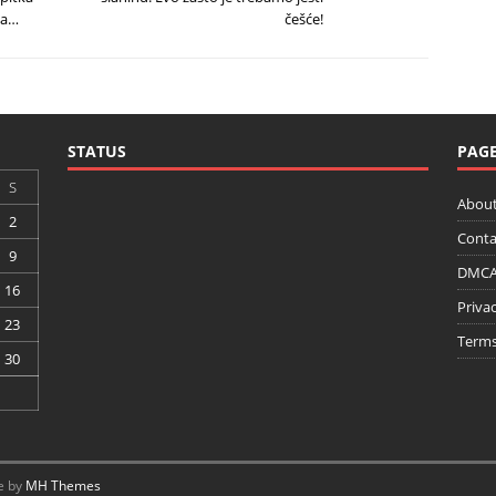
ta…
češće!
STATUS
PAG
S
About
2
Conta
9
DMCA 
16
Privac
23
Terms
30
e by
MH Themes