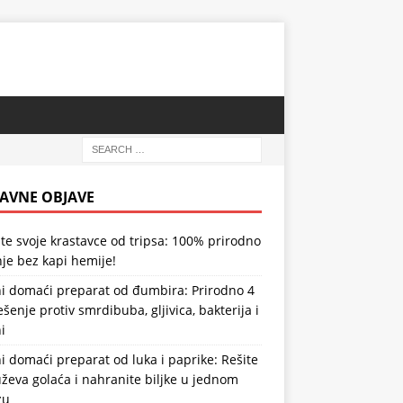
AVNE OBJAVE
te svoje krastavce od tripsa: 100% prirodno
je bez kapi hemije!
i domaći preparat od đumbira: Prirodno 4
ešenje protiv smrdibuba, gljivica, bakterija i
i
 domaći preparat od luka i paprike: Rešite
ževa golaća i nahranite biljke u jednom
zu