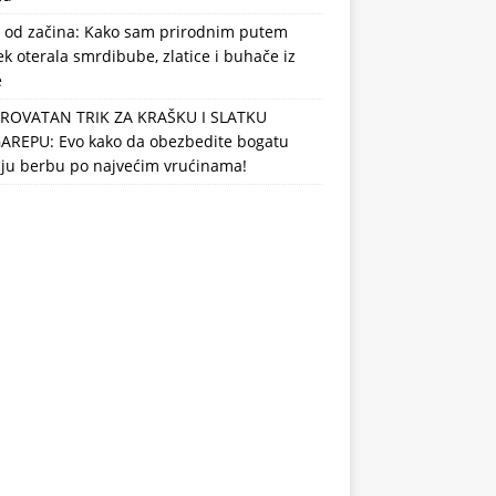
 od začina: Kako sam prirodnim putem
k oterala smrdibube, zlatice i buhače iz
e
ROVATAN TRIK ZA KRAŠKU I SLATKU
AREPU: Evo kako da obezbedite bogatu
nju berbu po najvećim vrućinama!