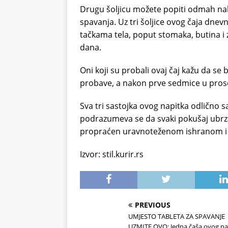
Drugu šoljicu možete popiti odmah na
spavanja. Uz tri šoljice ovog čaja dnev
tačkama tela, poput stomaka, butina i za
dana.
Oni koji su probali ovaj čaj kažu da se 
probave, a nakon prve sedmice u prose
Sva tri sastojka ovog napitka odlično
podrazumeva se da svaki pokušaj ubrza
propraćen uravnoteženom ishranom i 
Izvor: stil.kurir.rs
PREVIOUS
UMJESTO TABLETA ZA SPAVANJE
UZMITE OVO: Jedna čaša ovog na