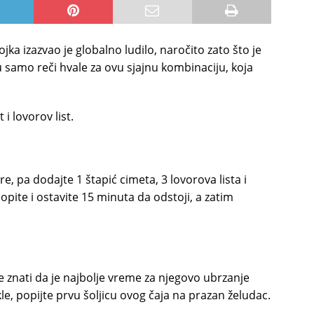
jka izazvao je globalno ludilo, naročito zato što je
ju samo reči hvale za ovu sjajnu kombinaciju, koja
 i lovorov list.
e, pa dodajte 1 štapić cimeta, 3 lovorova lista i
pite i ostavite 15 minuta da odstoji, a zatim
e znati da je najbolje vreme za njegovo ubrzanje
, popijte prvu šoljicu ovog čaja na prazan želudac.