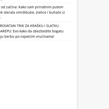
 od začina: Kako sam prirodnim putem
k oterala smrdibube, zlatice i buhače iz
e
ROVATAN TRIK ZA KRAŠKU I SLATKU
AREPU: Evo kako da obezbedite bogatu
nju berbu po najvećim vrućinama!