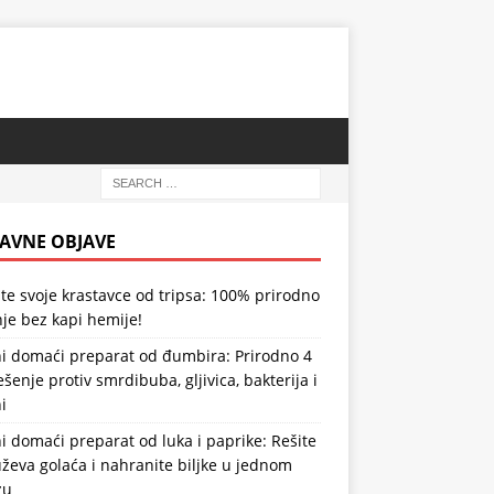
AVNE OBJAVE
te svoje krastavce od tripsa: 100% prirodno
je bez kapi hemije!
i domaći preparat od đumbira: Prirodno 4
ešenje protiv smrdibuba, gljivica, bakterija i
i
 domaći preparat od luka i paprike: Rešite
ževa golaća i nahranite biljke u jednom
zu