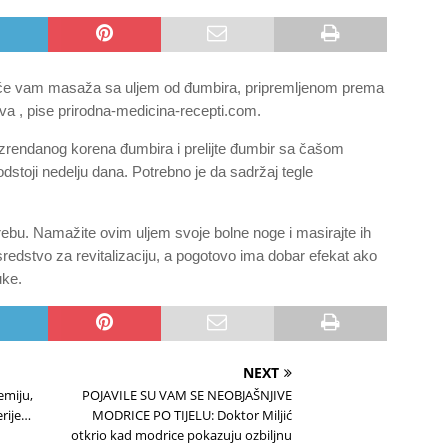
će vam masaža sa uljem od đumbira, pripremljenom prema
a , pise prirodna-medicina-recepti.com.
izrendanog korena đumbira i prelijte đumbir sa čašom
 odstoji nedelju dana. Potrebno je da sadržaj tegle
bu. Namažite ovim uljem svoje bolne noge i masirajte ih
redstvo za revitalizaciju, a pogotovo ima dobar efekat ako
uke.
NEXT
emiju,
POJAVILE SU VAM SE NEOBJAŠNJIVE
terije…
MODRICE PO TIJELU: Doktor Miljić
otkrio kad modrice pokazuju ozbiljnu