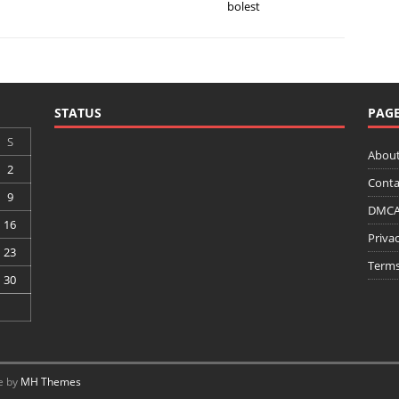
bolest
STATUS
PAG
S
About
2
Conta
9
DMCA 
16
Privac
23
Terms
30
e by
MH Themes