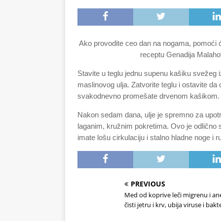
Ako provodite ceo dan na nogama, pomoći 
receptu Genadija Malahov
Stavite u teglu jednu supenu kašiku svežeg 
maslinovog ulja. Zatvorite teglu i ostavite da
svakodnevno promešate drvenom kašikom.
Nakon sedam dana, ulje je spremno za upotre
laganim, kružnim pokretima. Ovo je odlično s
imate lošu cirkulaciju i stalno hladne noge i r
PREVIOUS
Med od koprive leči migrenu i an
čisti jetru i krv, ubija viruse i bak