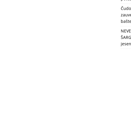
berbu po najvećim vrućinama!
ZDRAVLJE
Čudo
zauve
bašt
NEVE
ŠARG
jese