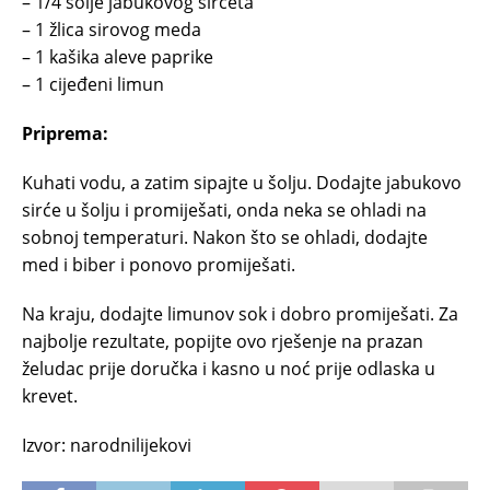
– 1/4 šolje jabukovog sirćeta
– 1 žlica sirovog meda
– 1 kašika aleve paprike
– 1 cijeđeni limun
Priprema:
Kuhati vodu, a zatim sipajte u šolju. Dodajte jabukovo
sirće u šolju i promiješati, onda neka se ohladi na
sobnoj temperaturi. Nakon što se ohladi, dodajte
med i biber i ponovo promiješati.
Na kraju, dodajte limunov sok i dobro promiješati. Za
najbolje rezultate, popijte ovo rješenje na prazan
želudac prije doručka i kasno u noć prije odlaska u
krevet.
Izvor: narodnilijekovi