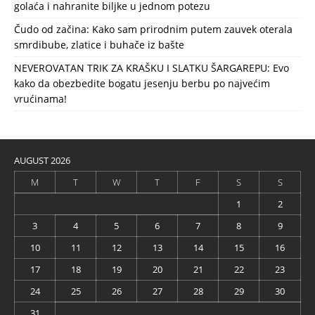
golaća i nahranite biljke u jednom potezu
Čudo od začina: Kako sam prirodnim putem zauvek oterala
smrdibube, zlatice i buhače iz bašte
NEVEROVATAN TRIK ZA KRAŠKU I SLATKU ŠARGAREPU: Evo
kako da obezbedite bogatu jesenju berbu po najvećim
vrućinama!
AUGUST 2026
M
T
W
T
F
S
S
1
2
3
4
5
6
7
8
9
10
11
12
13
14
15
16
17
18
19
20
21
22
23
24
25
26
27
28
29
30
31