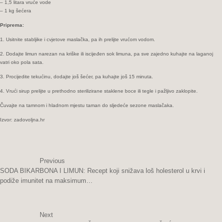
– 1,5 litara vruće vode
– 1 kg šećera
Priprema:
1. Usitnite stabljike i cvjetove maslačka, pa ih prelijte vrućom vodom.
2. Dodajte limun narezan na kriške ili iscijeđen sok limuna, pa sve zajedno kuhajte na laganoj
vatri oko pola sata.
3. Procijedite tekućinu, dodajte još šećer, pa kuhajte još 15 minuta.
4. Vrući sirup prelijte u prethodno sterilizirane staklene boce ili tegle i pažljivo zaklopite.
Čuvajte na tamnom i hladnom mjestu taman do sljedeće sezone maslačaka.
Izvor: zadovoljna.hr
Previous
SODA BIKARBONA I LIMUN: Recept koji snižava loš holesterol u krvi i
podiže imunitet na maksimum…
Next