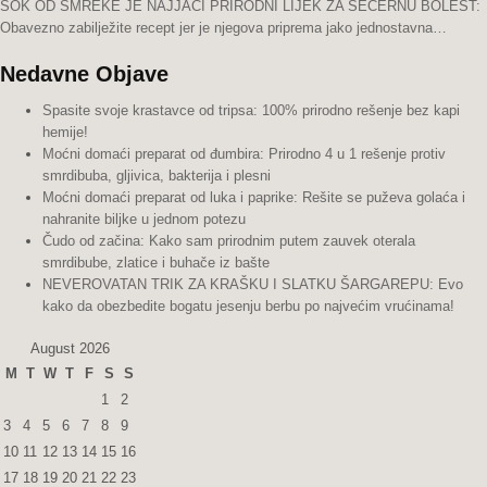
SOK OD SMREKE JE NAJJAČI PRIRODNI LIJEK ZA ŠEĆERNU BOLEST:
Obavezno zabilježite recept jer je njegova priprema jako jednostavna…
Nedavne Objave
Spasite svoje krastavce od tripsa: 100% prirodno rešenje bez kapi
hemije!
Moćni domaći preparat od đumbira: Prirodno 4 u 1 rešenje protiv
smrdibuba, gljivica, bakterija i plesni
Moćni domaći preparat od luka i paprike: Rešite se puževa golaća i
nahranite biljke u jednom potezu
Čudo od začina: Kako sam prirodnim putem zauvek oterala
smrdibube, zlatice i buhače iz bašte
NEVEROVATAN TRIK ZA KRAŠKU I SLATKU ŠARGAREPU: Evo
kako da obezbedite bogatu jesenju berbu po najvećim vrućinama!
August 2026
M
T
W
T
F
S
S
1
2
3
4
5
6
7
8
9
10
11
12
13
14
15
16
17
18
19
20
21
22
23