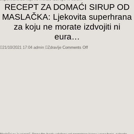
RECEPT ZA DOMAĆI SIRUP OD
MASLAČKA: Ljekovita superhrana
za koju ne morate izdvojiti ni
eura…
on
21/10/2021 17:04
admin
Zdravlje
Comments Off
RECEPT
ZA
DOMAĆI
SIRUP
OD
MASLAČKA:
Ljekovita
superhrana
za
koju
ne
morate
izdvojiti
ni
Maslačci su “u sezoni”. Pronađite livadu udaljenu od prometnog kaosa i zagađenja, naberite