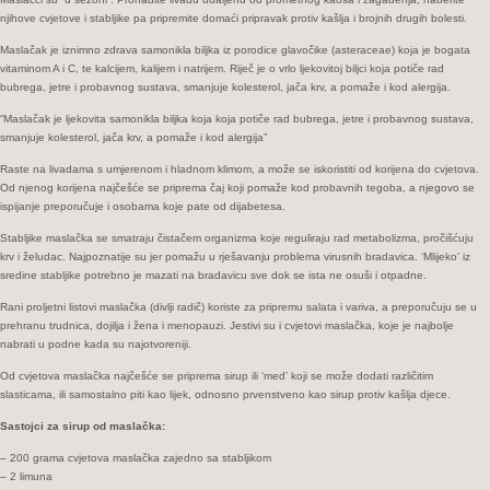
eura…
njihove cvjetove i stabljike pa pripremite domaći pripravak protiv kašlja i brojnih drugih bolesti.
Maslačak je iznimno zdrava samonikla biljka iz porodice glavočike (asteraceae) koja je bogata
vitaminom A i C, te kalcijem, kalijem i natrijem. Riječ je o vrlo ljekovitoj biljci koja potiče rad
bubrega, jetre i probavnog sustava, smanjuje kolesterol, jača krv, a pomaže i kod alergija.
“Maslačak je ljekovita samonikla biljka koja koja potiče rad bubrega, jetre i probavnog sustava,
smanjuje kolesterol, jača krv, a pomaže i kod alergija”
Raste na livadama s umjerenom i hladnom klimom, a može se iskoristiti od korijena do cvjetova.
Od njenog korijena najčešće se priprema čaj koji pomaže kod probavnih tegoba, a njegovo se
ispijanje preporučuje i osobama koje pate od dijabetesa.
Stabljike maslačka se smatraju čistačem organizma koje reguliraju rad metabolizma, pročišćuju
krv i želudac. Najpoznatije su jer pomažu u rješavanju problema virusnih bradavica. ‘Mlijeko’ iz
sredine stabljike potrebno je mazati na bradavicu sve dok se ista ne osuši i otpadne.
Rani proljetni listovi maslačka (divlji radič) koriste za pripremu salata i variva, a preporučuju se u
prehranu trudnica, dojilja i žena i menopauzi. Jestivi su i cvjetovi maslačka, koje je najbolje
nabrati u podne kada su najotvoreniji.
Od cvjetova maslačka najčešće se priprema sirup ili ‘med’ koji se može dodati različitim
slasticama, ili samostalno piti kao lijek, odnosno prvenstveno kao sirup protiv kašlja djece.
Sastojci za sirup od maslačka:
– 200 grama cvjetova maslačka zajedno sa stabljikom
– 2 limuna