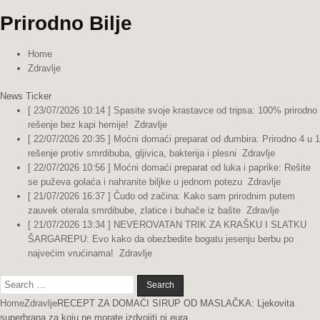
Prirodno Bilje
Home
Zdravlje
News Ticker
[ 23/07/2026 10:14 ]
Spasite svoje krastavce od tripsa: 100% prirodno
rešenje bez kapi hemije!
Zdravlje
[ 22/07/2026 20:35 ]
Moćni domaći preparat od đumbira: Prirodno 4 u 1
rešenje protiv smrdibuba, gljivica, bakterija i plesni
Zdravlje
[ 22/07/2026 10:56 ]
Moćni domaći preparat od luka i paprike: Rešite
se puževa golaća i nahranite biljke u jednom potezu
Zdravlje
[ 21/07/2026 16:37 ]
Čudo od začina: Kako sam prirodnim putem
zauvek oterala smrdibube, zlatice i buhače iz bašte
Zdravlje
[ 21/07/2026 13:34 ]
NEVEROVATAN TRIK ZA KRAŠKU I SLATKU
ŠARGAREPU: Evo kako da obezbedite bogatu jesenju berbu po
najvećim vrućinama!
Zdravlje
Search
for:
Home
Zdravlje
RECEPT ZA DOMAĆI SIRUP OD MASLAČKA: Ljekovita
superhrana za koju ne morate izdvojiti ni eura…