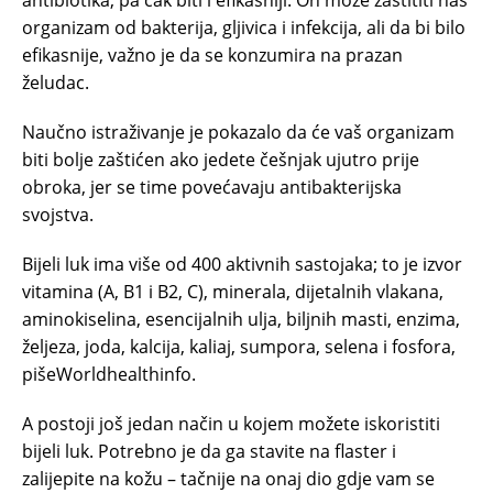
antibiotika, pa čak biti i efikasniji. On može zaštititi naš
organizam od bakterija, gljivica i infekcija, ali da bi bilo
efikasnije, važno je da se konzumira na prazan
želudac.
Naučno istraživanje je pokazalo da će vaš organizam
biti bolje zaštićen ako jedete češnjak ujutro prije
obroka, jer se time povećavaju antibakterijska
svojstva.
Bijeli luk ima više od 400 aktivnih sastojaka; to je izvor
vitamina (A, B1 i B2, C), minerala, dijetalnih vlakana,
aminokiselina, esencijalnih ulja, biljnih masti, enzima,
željeza, joda, kalcija, kaliaj, sumpora, selena i fosfora,
pišeWorldhealthinfo.
A postoji još jedan način u kojem možete iskoristiti
bijeli luk. Potrebno je da ga stavite na flaster i
zalijepite na kožu – tačnije na onaj dio gdje vam se