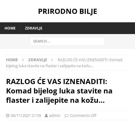
PRIRODNO BILJE
HOME
ZDRAVLJE
HOME
ZDRAVLJE
RAZLOG ĆE VAS IZNENADITI: Komad
bijelog luka stavite na flaster i zalijepite na kožu…
RAZLOG ĆE VAS IZNENADITI:
Komad bijelog luka stavite na
flaster i zalijepite na kožu…
06/11/2021 21:59
admin
Comments Off