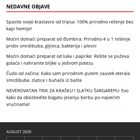
NEDAVNE OBJAVE
Spasite svoje krastavce od tripsa: 100% prirodno rešenje bez
kapi hemije!
Moćni domaći preparat od đumbira: Prirodno 4 u 1 rešenje
protiv smrdibuba, gljivica, bakterija i plesni
Moćni domaći preparat od luka i paprike: Rešite se puževa
golaća i nahranite biljke u jednom potezu
Čudo od začina: Kako sam prirodnim putem zauvek oterala
smrdibube, zlatice i buhače iz bašte
NEVEROVATAN TRIK ZA KRAŠKU I SLATKU ŠARGAREPU: Evo
kako da obezbedite bogatu jesenju berbu po najvećim
vrućinama!
AUGUST 2026