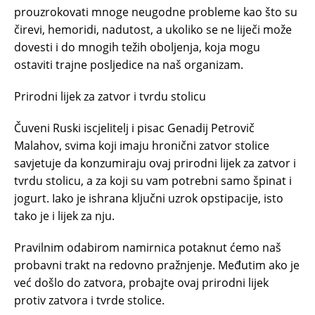
prouzrokovati mnoge neugodne probleme kao što su
čirevi, hemoridi, nadutost, a ukoliko se ne liječi može
dovesti i do mnogih težih oboljenja, koja mogu
ostaviti trajne posljedice na naš organizam.
Prirodni lijek za zatvor i tvrdu stolicu
Čuveni Ruski iscjelitelj i pisac Genadij Petrovič
Malahov, svima koji imaju hronični zatvor stolice
savjetuje da konzumiraju ovaj prirodni lijek za zatvor i
tvrdu stolicu, a za koji su vam potrebni samo špinat i
jogurt. Iako je ishrana ključni uzrok opstipacije, isto
tako je i lijek za nju.
Pravilnim odabirom namirnica potaknut ćemo naš
probavni trakt na redovno pražnjenje. Međutim ako je
već došlo do zatvora, probajte ovaj prirodni lijek
protiv zatvora i tvrde stolice.