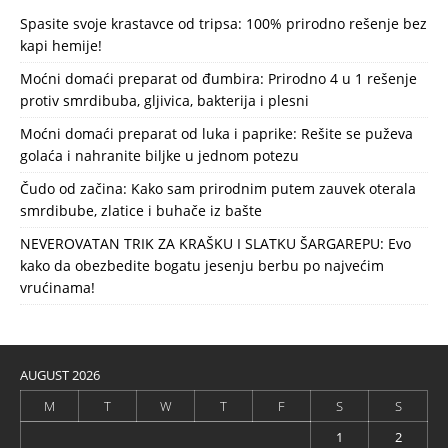
Spasite svoje krastavce od tripsa: 100% prirodno rešenje bez
kapi hemije!
Moćni domaći preparat od đumbira: Prirodno 4 u 1 rešenje
protiv smrdibuba, gljivica, bakterija i plesni
Moćni domaći preparat od luka i paprike: Rešite se puževa
golaća i nahranite biljke u jednom potezu
Čudo od začina: Kako sam prirodnim putem zauvek oterala
smrdibube, zlatice i buhače iz bašte
NEVEROVATAN TRIK ZA KRAŠKU I SLATKU ŠARGAREPU: Evo
kako da obezbedite bogatu jesenju berbu po najvećim
vrućinama!
AUGUST 2026
M
T
W
T
F
S
S
1
2