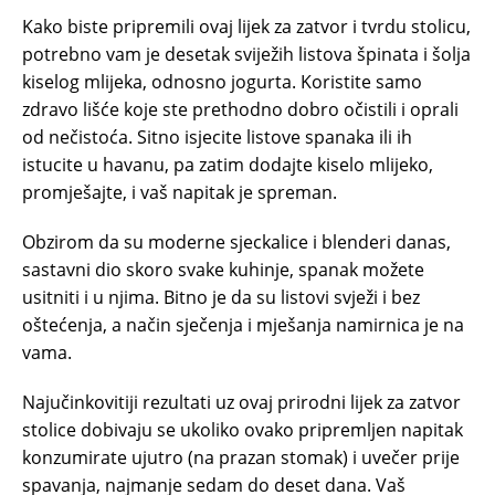
Kako biste pripremili ovaj lijek za zatvor i tvrdu stolicu,
potrebno vam je desetak sviježih listova špinata i šolja
kiselog mlijeka, odnosno jogurta. Koristite samo
zdravo lišće koje ste prethodno dobro očistili i oprali
od nečistoća. Sitno isjecite listove spanaka ili ih
istucite u havanu, pa zatim dodajte kiselo mlijeko,
promješajte, i vaš napitak je spreman.
Obzirom da su moderne sjeckalice i blenderi danas,
sastavni dio skoro svake kuhinje, spanak možete
usitniti i u njima. Bitno je da su listovi svježi i bez
oštećenja, a način sječenja i mješanja namirnica je na
vama.
Najučinkovitiji rezultati uz ovaj prirodni lijek za zatvor
stolice dobivaju se ukoliko ovako pripremljen napitak
konzumirate ujutro (na prazan stomak) i uvečer prije
spavanja, najmanje sedam do deset dana. Vaš