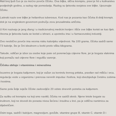
Mali broj ljudi čuo je za moćno povrće čičoku. Ova biljka, slična krompiru, pravi je hit u kulinarstvu
posljednjih godina, a razlog nije pomodarija. Razlog su ljekovita svojstva ove biljke. Upoznajte
čičoku.
Latinski naziv ove biljke je helianthus tuberosus. Kod nas je pozanta kao čičoka ili divlji krompir,
dok je na engleskom govornom području zovu jerusalimska artičoka.
U Kini nazivaju je jang điang i u tradicionalnoj medicini korijen i lišće ove biljke koristi se kao lijek.
Veoma je ljekovita kada se koristi u ishrani, a upotrebu ima i u farmaceutskoj industriji.
Ovo neobično povrće ima veoma nisku kalorijsku vrijednost. Na 100 grama, čičoka sadrži samo
73 kalorije, što je čini idealnom u borbi protiv viška kilograma.
Takođe, odličan je izbor za osobe koje pate od poremećaja crijevne flore, jer je bogata vlaknima
koji pomažu rad crijevne flore i regulišu varenje.
Čičoka obiluje i vitaminima i mineralima
Izuzetno je bogata kalijumom, koji je važan za kontrolu krvnog pritiska, pravilan rad mišića i srca,
regulaciju vode u organizmu i prenosa nervnih impulsa i fosfora, koji obezbjeđuje čvrstinu zubima
i kostima.
Samo pola šolje svježe čičoke zadovoljiće 20 odsto dnevnih potreba za kalijumom.
Za razliku od krompira na koji smo navikli, čičoka ne sadrži skrob. Njene krtole bogate su
inulinom, koji ne dovodi do porasta nivoa šećera i insulina u krvi, pa je odlična namirnica za
dijabetičare.
Osim toga, sadrži i kalcijum, magnezijum, gvožđe, vitamine grupe B, vitamin C, vitamin D i