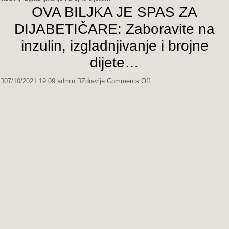
OVA BILJKA JE SPAS ZA
DIJABETIČARE: Zaboravite na
inzulin, izgladnjivanje i brojne
dijete…
on
07/10/2021 19:09
admin
Zdravlje
Comments Off
OVA
BILJKA
JE
SPAS
ZA
DIJABETIČARE:
Zaboravite
na
inzulin,
izgladnjivanje
i
brojne
dijete…