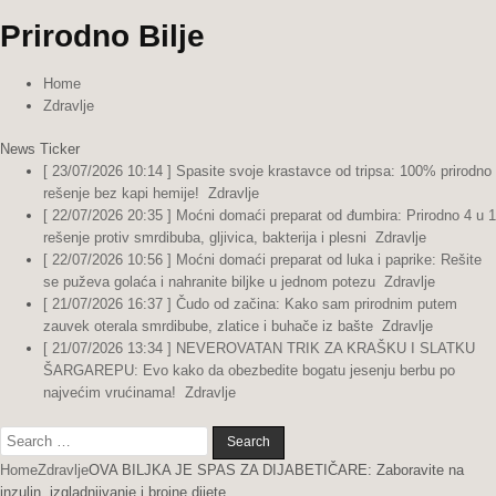
Prirodno Bilje
Home
Zdravlje
News Ticker
[ 23/07/2026 10:14 ]
Spasite svoje krastavce od tripsa: 100% prirodno
rešenje bez kapi hemije!
Zdravlje
[ 22/07/2026 20:35 ]
Moćni domaći preparat od đumbira: Prirodno 4 u 1
rešenje protiv smrdibuba, gljivica, bakterija i plesni
Zdravlje
[ 22/07/2026 10:56 ]
Moćni domaći preparat od luka i paprike: Rešite
se puževa golaća i nahranite biljke u jednom potezu
Zdravlje
[ 21/07/2026 16:37 ]
Čudo od začina: Kako sam prirodnim putem
zauvek oterala smrdibube, zlatice i buhače iz bašte
Zdravlje
[ 21/07/2026 13:34 ]
NEVEROVATAN TRIK ZA KRAŠKU I SLATKU
ŠARGAREPU: Evo kako da obezbedite bogatu jesenju berbu po
najvećim vrućinama!
Zdravlje
Search
for:
Home
Zdravlje
OVA BILJKA JE SPAS ZA DIJABETIČARE: Zaboravite na
inzulin, izgladnjivanje i brojne dijete…