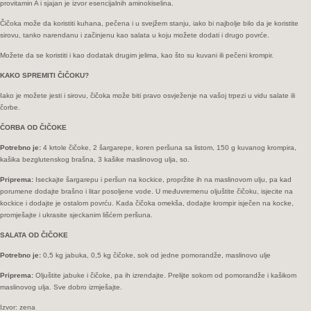
provitamin A i sjajan je izvor esencijalnih aminokiselina.
Čičoka može da koristiti kuhana, pečena i u svejžem stanju, iako bi najbolje bilo da je koristite
sirovu, tanko narendanu i začinjenu kao salata u koju možete dodati i drugo povrće.
Možete da se koristiti i kao dodatak drugim jelima, kao što su kuvani ili pečeni krompir.
KAKO SPREMITI ČIČOKU?
Iako je možete jesti i sirovu, čičoka može biti pravo osvježenje na vašoj trpezi u vidu salate ili
čorbe.
ČORBA OD ČIČOKE
Potrebno je:
4 krtole čičoke, 2 šargarepe, koren peršuna sa listom, 150 g kuvanog krompira,
kašika bezglutenskog brašna, 3 kašike maslinovog ulja, so.
Priprema:
Iseckajte šargarepu i peršun na kockice, propržite ih na maslinovom ulju, pa kad
porumene dodajte brašno i litar posoljene vode. U međuvremenu oljuštite čičoku, isjecite na
kockice i dodajte je ostalom povrću. Kada čičoka omekša, dodajte krompir isječen na kocke,
promješajte i ukrasite sjeckanim lišćem peršuna.
SALATA OD ČIČOKE
Potrebno je:
0,5 kg jabuka, 0,5 kg čičoke, sok od jedne pomorandže, maslinovo ulje
Priprema:
Oljuštite jabuke i čičoke, pa ih izrendajte. Prelijte sokom od pomorandže i kašikom
maslinovog ulja. Sve dobro izmješajte.
Izvor: zena