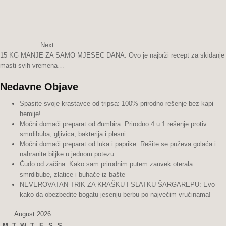
Next
15 KG MANJE ZA SAMO MJESEC DANA: Ovo je najbrži recept za skidanje
masti svih vremena…
Nedavne Objave
Spasite svoje krastavce od tripsa: 100% prirodno rešenje bez kapi
hemije!
Moćni domaći preparat od đumbira: Prirodno 4 u 1 rešenje protiv
smrdibuba, gljivica, bakterija i plesni
Moćni domaći preparat od luka i paprike: Rešite se puževa golaća i
nahranite biljke u jednom potezu
Čudo od začina: Kako sam prirodnim putem zauvek oterala
smrdibube, zlatice i buhače iz bašte
NEVEROVATAN TRIK ZA KRAŠKU I SLATKU ŠARGAREPU: Evo
kako da obezbedite bogatu jesenju berbu po najvećim vrućinama!
August 2026
M
T
W
T
F
S
S