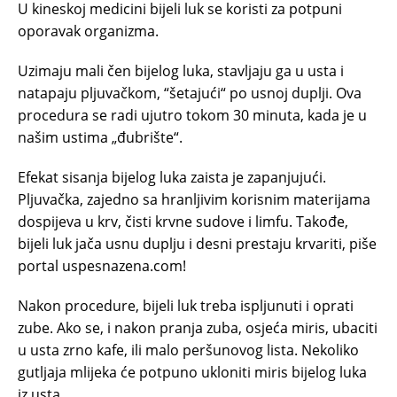
U kineskoj medicini bijeli luk se koristi za potpuni
oporavak organizma.
Uzimaju mali čen bijelog luka, stavljaju ga u usta i
natapaju pljuvačkom, “šetajući“ po usnoj duplji. Ova
procedura se radi ujutro tokom 30 minuta, kada je u
našim ustima „đubrište“.
Efekat sisanja bijelog luka zaista je zapanjujući.
Pljuvačka, zajedno sa hranljivim korisnim materijama
dospijeva u krv, čisti krvne sudove i limfu. Takođe,
bijeli luk jača usnu duplju i desni prestaju krvariti, piše
portal uspesnazena.com!
Nakon procedure, bijeli luk treba ispljunuti i oprati
zube. Ako se, i nakon pranja zuba, osjeća miris, ubaciti
u usta zrno kafe, ili malo peršunovog lista. Nekoliko
gutljaja mlijeka će potpuno ukloniti miris bijelog luka
iz usta.