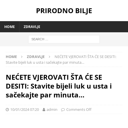
PRIRODNO BILJE
HOME
ZDRAVLJE
HOME
ZDRAVLJE
NEĆETE VJEROVATI ŠTA ĆE SE DESITI:
Stavite bijeli luk u usta i sačekajte par minuta…
NEĆETE VJEROVATI ŠTA ĆE SE
DESITI: Stavite bijeli luk u usta i
sačekajte par minuta…
10/01/2024 07:20
admin
Comments Off