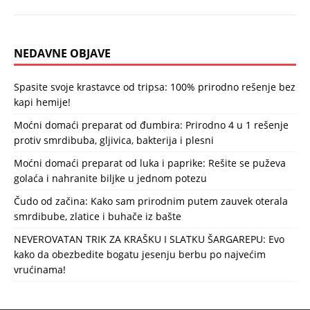
NEDAVNE OBJAVE
Spasite svoje krastavce od tripsa: 100% prirodno rešenje bez
kapi hemije!
Moćni domaći preparat od đumbira: Prirodno 4 u 1 rešenje
protiv smrdibuba, gljivica, bakterija i plesni
Moćni domaći preparat od luka i paprike: Rešite se puževa
golaća i nahranite biljke u jednom potezu
Čudo od začina: Kako sam prirodnim putem zauvek oterala
smrdibube, zlatice i buhače iz bašte
NEVEROVATAN TRIK ZA KRAŠKU I SLATKU ŠARGAREPU: Evo
kako da obezbedite bogatu jesenju berbu po najvećim
vrućinama!