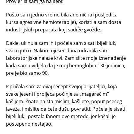
Provjerila sam ga na sebi:
Pošto sam jedno vreme bila anemična (posljedica
kursa agresivne hemioterapije), koristila sam dosta
industrijskih preparata koji sadrže gvožđe.
Dakle, ukinula sam ih i počela sam sisati bijeli luk,
svako jutro. Nakon mjesec dana odradila sam
laboratorijske nalaze krvi. Zamislite moje iznenađenje
kada sam uvidjela da je moj hemoglobin 130 jedinica,
pre je bio samo 90.
Ispričala sam za ovaj recept svojoj prijateljici, koja
svake jeseni i proljeća počinje sa „magarećim“
kašljem. Znate na šta mislim, kašljete, poput psećeg
laveža, i mislite da ćete dušu povratiti. Počela je sisati
bijeli luk i postala fanom ove metode, jer kašalj je
postepeno nestajao.