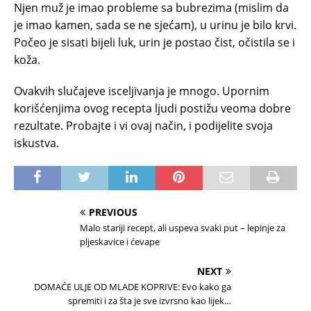
Njen muž je imao probleme sa bubrezima (mislim da
je imao kamen, sada se ne sjećam), u urinu je bilo krvi.
Počeo je sisati bijeli luk, urin je postao čist, očistila se i
koža.
Ovakvih slučajeve isceljivanja je mnogo. Upornim
korišćenjima ovog recepta ljudi postižu veoma dobre
rezultate. Probajte i vi ovaj način, i podijelite svoja
iskustva.
PREVIOUS
Malo stariji recept, ali uspeva svaki put – lepinje za
pljeskavice i ćevape
NEXT
DOMAĆE ULJE OD MLADE KOPRIVE: Evo kako ga
spremiti i za šta je sve izvrsno kao lijek…