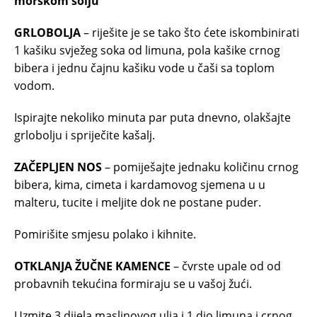
morskom solju
GRLOBOLJA
– riješite je se tako što ćete iskombinirati
1 kašiku svježeg soka od limuna, pola kašike crnog
bibera i jednu čajnu kašiku vode u čaši sa toplom
vodom.
Ispirajte nekoliko minuta par puta dnevno, olakšajte
grlobolju i spriječite kašalj.
ZAČEPLJEN NOS
– pomiješajte jednaku količinu crnog
bibera, kima, cimeta i kardamovog sjemena u u
malteru, tucite i meljite dok ne postane puder.
Pomirišite smjesu polako i kihnite.
OTKLANJA ŽUČNE KAMENCE
– čvrste upale od od
probavnih tekućina formiraju se u vašoj žući.
Uzmite 3 dijela maslinovog ulja i 1 dio limuna i crnog