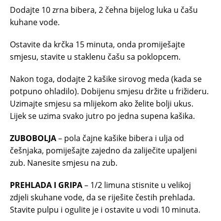
Dodajte 10 zrna bibera, 2 čehna bijelog luka u čašu
kuhane vode.
Ostavite da krčka 15 minuta, onda promiješajte
smjesu, stavite u staklenu čašu sa poklopcem.
Nakon toga, dodajte 2 kašike sirovog meda (kada se
potpuno ohladilo). Dobijenu smjesu držite u frižideru.
Uzimajte smjesu sa mlijekom ako želite bolji ukus.
Lijek se uzima svako jutro po jedna supena kašika.
ZUBOBOLJA
– pola čajne kašike bibera i ulja od
češnjaka, pomiješajte zajedno da zaliječite upaljeni
zub. Nanesite smjesu na zub.
PREHLADA I GRIPA
– 1/2 limuna stisnite u velikoj
zdjeli skuhane vode, da se riješite čestih prehlada.
Stavite pulpu i ogulite je i ostavite u vodi 10 minuta.