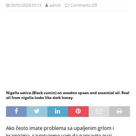
05/01/2024 07:13
admin
Comments Off
Nigella sativa (Black cumin) on wooden spoon and essential oil. Real
oil from nigella looks like dark honey
Ako često imate problema sa upaljenim grlom i
krajnicima, savjetujemo vam da napravite ovaj