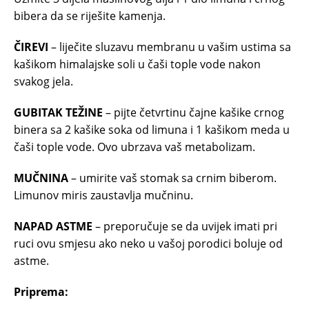
bibera da se riješite kamenja.
ČIREVI
– liječite sluzavu membranu u vašim ustima sa
kašikom himalajske soli u čaši tople vode nakon
svakog jela.
GUBITAK TEŽINE
– pijte četvrtinu čajne kašike crnog
binera sa 2 kašike soka od limuna i 1 kašikom meda u
čaši tople vode. Ovo ubrzava vaš metabolizam.
MUČNINA
– umirite vaš stomak sa crnim biberom.
Limunov miris zaustavlja mučninu.
NAPAD ASTME
– preporučuje se da uvijek imati pri
ruci ovu smjesu ako neko u vašoj porodici boluje od
astme.
Priprema: