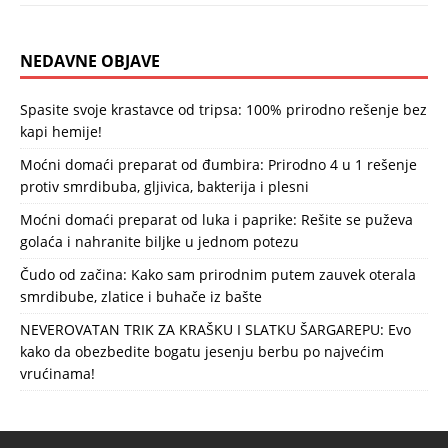
NEDAVNE OBJAVE
Spasite svoje krastavce od tripsa: 100% prirodno rešenje bez
kapi hemije!
Moćni domaći preparat od đumbira: Prirodno 4 u 1 rešenje
protiv smrdibuba, gljivica, bakterija i plesni
Moćni domaći preparat od luka i paprike: Rešite se puževa
golaća i nahranite biljke u jednom potezu
Čudo od začina: Kako sam prirodnim putem zauvek oterala
smrdibube, zlatice i buhače iz bašte
NEVEROVATAN TRIK ZA KRAŠKU I SLATKU ŠARGAREPU: Evo
kako da obezbedite bogatu jesenju berbu po najvećim
vrućinama!