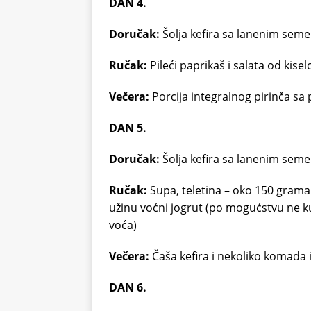
DAN 4.
Doručak:
Šolja kefira sa lanenim seme
Ručak:
Pileći paprikaš i salata od kise
Večera:
Porcija integralnog pirinča sa p
DAN 5.
Doručak:
Šolja kefira sa lanenim seme
Ručak:
Supa, teletina – oko 150 grama
užinu voćni jogrut (po mogućstvu ne k
voća)
Večera:
Čaša kefira i nekoliko komada 
DAN 6.