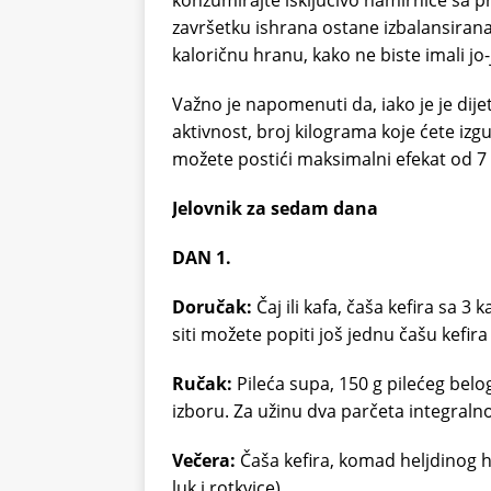
završetku ishrana ostane izbalansirana
kaloričnu hranu, kako ne biste imali jo-
Važno je napomenuti da, iako je je dijeta
aktivnost, broj kilograma koje ćete izgu
možete postići maksimalni efekat od 7
Jelovnik za sedam dana
DAN 1.
Doručak:
Čaj ili kafa, čaša kefira sa 3
siti možete popiti još jednu čašu kefira 
Ručak:
Pileća supa, 150 g pilećeg bel
izboru. Za užinu dva parčeta integraln
Večera:
Čaša kefira, komad heljdinog h
luk i rotkvice).