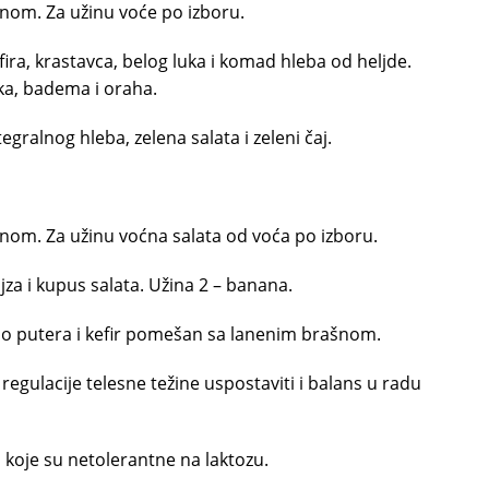
nom. Za užinu voće po izboru.
fira, krastavca, belog luka i komad hleba od heljde.
ka, badema i oraha.
egralnog hleba, zelena salata i zeleni čaj.
nom. Za užinu voćna salata od voća po izboru.
za i kupus salata. Užina 2 – banana.
lo putera i kefir pomešan sa lanenim brašnom.
 regulacije telesne težine uspostaviti i balans u radu
koje su netolerantne na laktozu.