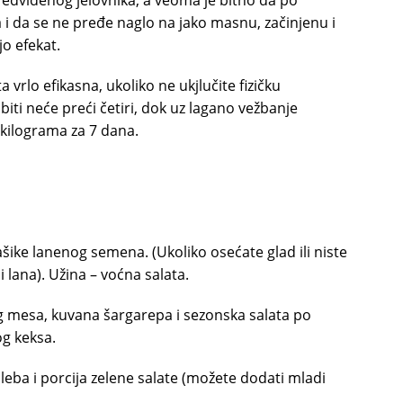
 i da se ne pređe naglo na jako masnu, začinjenu i
jo efekat.
 vrlo efikasna, ukoliko ne ukjlučite fizičku
biti neće preći četiri, dok uz lagano vežbanje
 kilograma za 7 dana.
 kašike lanenog semena. (Ukoliko osećate glad ili niste
i lana). Užina – voćna salata.
og mesa, kuvana šargarepa i sezonska salata po
og keksa.
leba i porcija zelene salate (možete dodati mladi