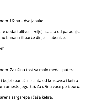
nom. Užina – dve jabuke.
 dodati blitvu ili zelje) i salata od paradajza i
u banana ili parče dinje ili lubenice.
om.
enom. Za užinu tost sa malo meda i putera
 bejbi spanaća i salata od krastavca i kefira
irom umesto jogurta). Za užinu voće po izboru.
rena šargarepa i čaša kefira.