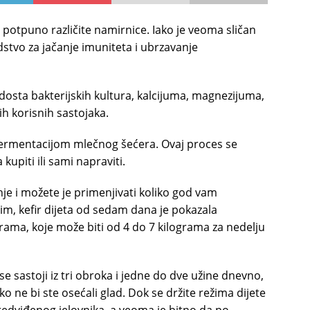
e potpuno različite namirnice. Iako je veoma sličan
dstvo za jačanje imuniteta i ubrzavanje
a dosta bakterijskih kultura, kalcijuma, magnezijuma,
ih korisnih sastojaka.
a fermentacijom mlečnog šećera. Ovaj proces se
 kupiti ili sami napraviti.
je i možete je primenjivati koliko god vam
im, kefir dijeta od sedam dana je pokazala
rama, koje može biti od 4 do 7 kilograma za nedelju
e sastoji iz tri obroka i jedne do dve užine dnevno,
o ne bi ste osećali glad. Dok se držite režima dijete
redviđenog jelovnika, a veoma je bitno da po