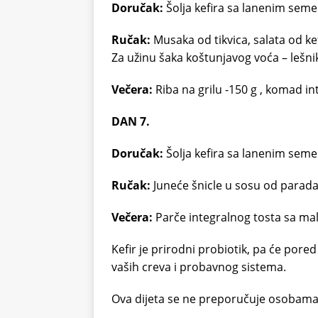
Doručak:
Šolja kefira sa lanenim seme
Ručak:
Musaka od tikvica, salata od ke
Za užinu šaka koštunjavog voća – lešni
Večera:
Riba na grilu -150 g , komad int
DAN 7.
Doručak:
Šolja kefira sa lanenim seme
Ručak:
Juneće šnicle u sosu od paradaj
Večera:
Parče integralnog tosta sa ma
Kefir je prirodni probiotik, pa će pored
vaših creva i probavnog sistema.
Ova dijeta se ne preporučuje osobama 