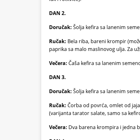
DAN 2.
Doručak:
Šolja kefira sa lanenim seme
Ručak:
Bela riba, bareni krompir (možete
paprika sa malo maslinovog ulja. Za užin
Večera:
Čaša kefira sa lanenim semen
DAN 3.
Doručak:
Šolja kefira sa lanenim sem
Ručak:
Čorba od povrća, omlet od jaja i
(varijanta tarator salate, samo sa kef
Večera:
Dva barena krompira i jedna ba