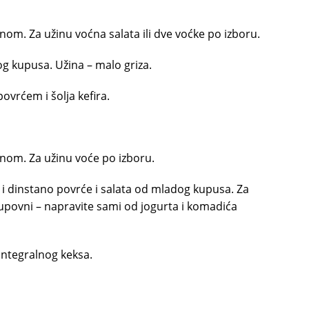
nom. Za užinu voćna salata ili dve voćke po izboru.
log kupusa. Užina – malo griza.
ovrćem i šolja kefira.
nom. Za užinu voće po izboru.
 i dinstano povrće i salata od mladog kupusa. Za
upovni – napravite sami od jogurta i komadića
integralnog keksa.