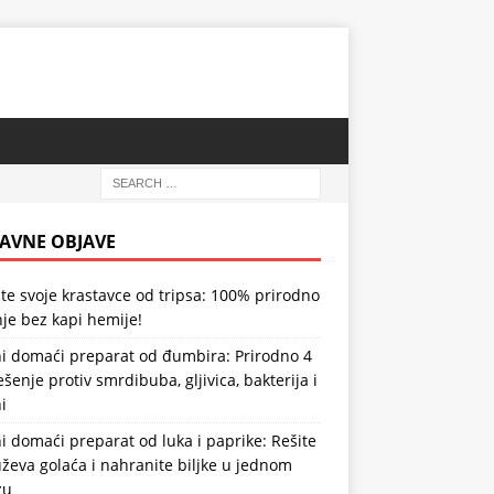
AVNE OBJAVE
te svoje krastavce od tripsa: 100% prirodno
je bez kapi hemije!
i domaći preparat od đumbira: Prirodno 4
ešenje protiv smrdibuba, gljivica, bakterija i
i
 domaći preparat od luka i paprike: Rešite
ževa golaća i nahranite biljke u jednom
zu