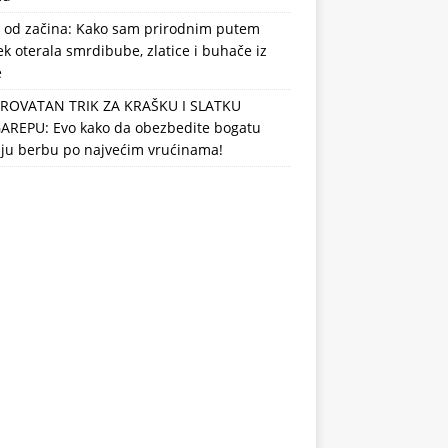
 od začina: Kako sam prirodnim putem
k oterala smrdibube, zlatice i buhače iz
e
ROVATAN TRIK ZA KRAŠKU I SLATKU
AREPU: Evo kako da obezbedite bogatu
nju berbu po najvećim vrućinama!