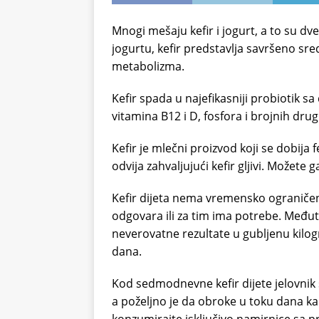
Mnogi mešaju kefir i jogurt, a to su dv
jogurtu, kefir predstavlja savršeno sre
metabolizma.
Kefir spada u najefikasniji probiotik s
vitamina B12 i D, fosfora i brojnih drug
Kefir je mlečni proizvod koji se dobij
odvija zahvaljujući kefir gljivi. Možete ga
Kefir dijeta nema vremensko ograničen
odgovara ili za tim ima potrebe. Međut
neverovatne rezultate u gubljenu kilog
dana.
Kod sedmodnevne kefir dijete jelovnik s
a poželjno je da obroke u toku dana kak
konzumirajte isključivo namirnice sa p