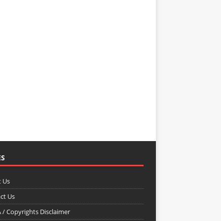
ES
 Us
ct Us
/ Copyrights Disclaimer