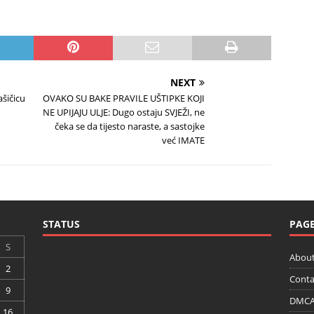
NEXT
ašičicu
OVAKO SU BAKE PRAVILE UŠTIPKE KOJI
NE UPIJAJU ULJE: Dugo ostaju SVJEŽI, ne
čeka se da tijesto naraste, a sastojke
već IMATE
STATUS
PAG
S
About
2
Conta
9
DMCA 
16