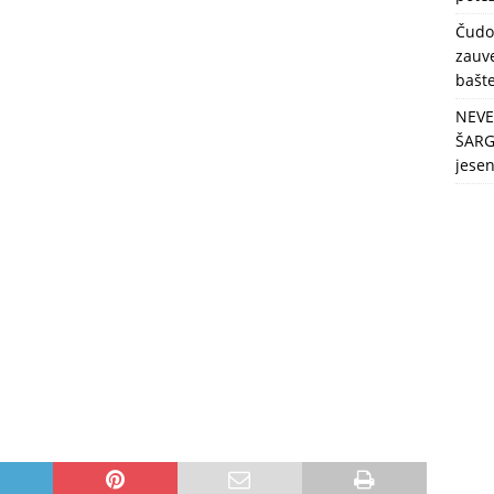
berbu po najvećim vrućinama!
ZDRAVLJE
Čudo
zauve
bašt
NEVE
ŠARG
jese