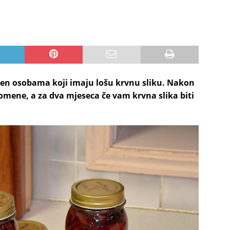
jen osobama koji imaju lošu krvnu sliku. Nakon
romene, a za dva mjeseca če vam krvna slika biti