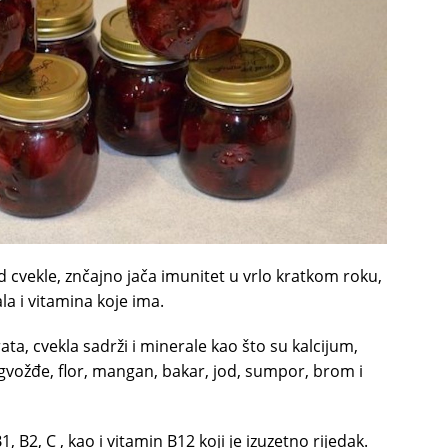
d cvekle, znčajno jača imunitet u vrlo kratkom roku,
ala i vitamina koje ima.
ata, cvekla sadrži i minerale kao što su kalcijum,
 gvožđe, flor, mangan, bakar, jod, sumpor, brom i
, B2, C , kao i vitamin B12 koji je izuzetno rijedak.