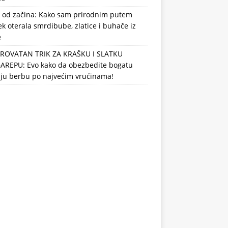
 od začina: Kako sam prirodnim putem
k oterala smrdibube, zlatice i buhače iz
e
ROVATAN TRIK ZA KRAŠKU I SLATKU
AREPU: Evo kako da obezbedite bogatu
nju berbu po najvećim vrućinama!