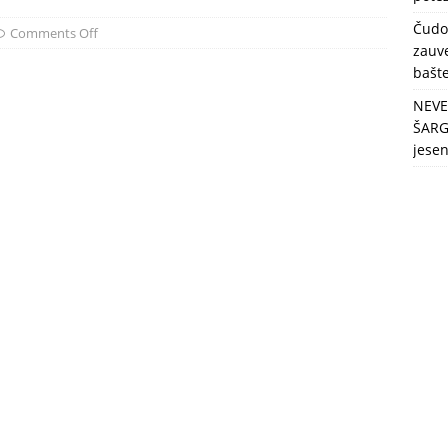
berbu po najvećim vrućinama!
ZDRAVLJE
Čudo
Comments Off
zauve
bašt
NEVE
ŠARG
jese