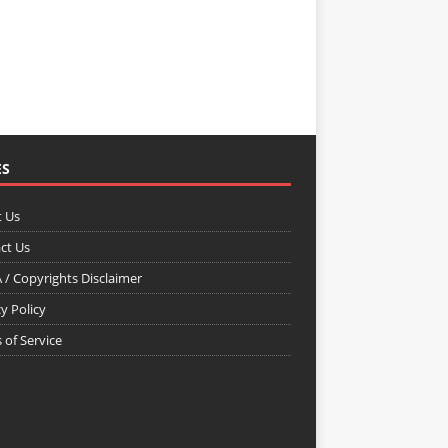
ES
 Us
ct Us
/ Copyrights Disclaimer
y Policy
 of Service