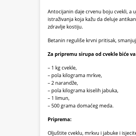
Antocijanin daje crvenu boju cvekli, a u
istraživanja koja kažu da deluje antika
zdravlje kostiju.
Betanin reguliše krvni pritisak, smanjuj
Za pripremu sirupa od cvekle biće v
– 1 kg cvekle,
– pola kilograma mrkve,
– 2 narandže,
– pola kilograma kiselih jabuka,
– 1 limun,
– 500 grama domaćeg meda.
Priprema:
Oljuštite cveklu, mrkvu i jabuke i isje