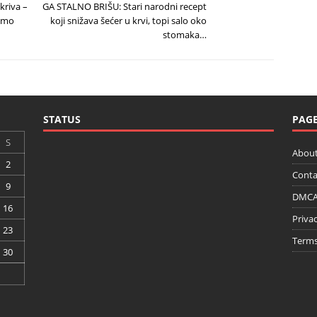
kriva –
GA STALNO BRIŠU: Stari narodni recept
samo
koji snižava šećer u krvi, topi salo oko
stomaka…
STATUS
PAG
S
About
2
Conta
9
DMCA 
16
Privac
23
Terms
30