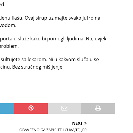
ed.
lenu flašu. Ovaj sirup uzimajte svako jutro na
a vodom.
ortalu služe kako bi pomogli ljudima. No, uvjek
 problem.
nsultujete sa lekarom. Ni u kakvom slučaju se
cinu. Bez stručnog mišljenje.
NEXT
OBAVEZNO GA ZAPIŠITE I ČUVAJTE, JER