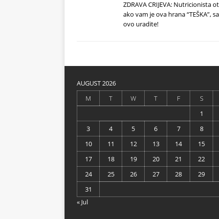
ZDRAVA CRIJEVA: Nutricionista ot
ako vam je ova hrana “TEŠKA”, 
ovo uradite!
AUGUST 2026
M
T
W
T
F
S
1
3
4
5
6
7
8
10
11
12
13
14
15
17
18
19
20
21
22
24
25
26
27
28
29
31
« Jul