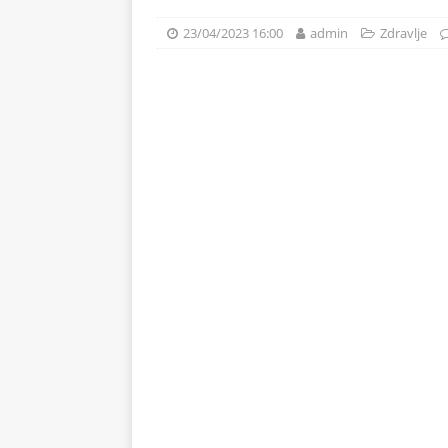
obezbedite bogatu jesenju 
23/04/2023 16:00
admin
Zdravlje