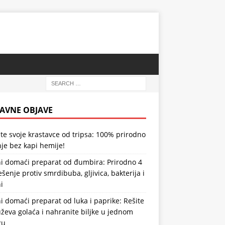
AVNE OBJAVE
te svoje krastavce od tripsa: 100% prirodno
je bez kapi hemije!
i domaći preparat od đumbira: Prirodno 4
ešenje protiv smrdibuba, gljivica, bakterija i
i
 domaći preparat od luka i paprike: Rešite
ževa golaća i nahranite biljke u jednom
zu