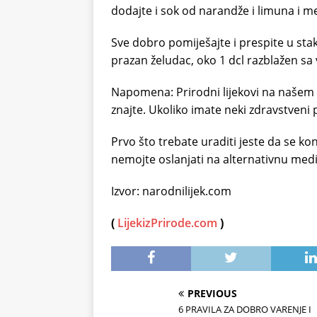
dodajte i sok od narandže i limuna i m
Sve dobro pomiješajte i prespite u stak
prazan želudac, oko 1 dcl razblažen s
Napomena: Prirodni lijekovi na našem p
znajte. Ukoliko imate neki zdravstveni
Prvo što trebate uraditi jeste da se ko
nemojte oslanjati na alternativnu medi
Izvor: narodnilijek.com
(
LijekizPrirode.com
)
PREVIOUS
6 PRAVILA ZA DOBRO VARENJE I