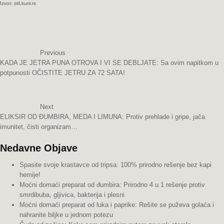
Izvor: stil.kurir.rs
Previous
KADA JE JETRA PUNA OTROVA I VI SE DEBLJATE: Sa ovim napitkom u
potpunosti OČISTITE JETRU ZA 72 SATA!
Next
ELIKSIR OD ĐUMBIRA, MEDA I LIMUNA: Protiv prehlade i gripe, jača
imunitet, čisti organizam…
Nedavne Objave
Spasite svoje krastavce od tripsa: 100% prirodno rešenje bez kapi
hemije!
Moćni domaći preparat od đumbira: Prirodno 4 u 1 rešenje protiv
smrdibuba, gljivica, bakterija i plesni
Moćni domaći preparat od luka i paprike: Rešite se puževa golaća i
nahranite biljke u jednom potezu