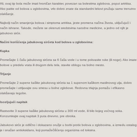
Ali, ovaj tip bola može imati hroničan karakter, povezan sa bolestima zglobova, poput artritisa.
Ako patite od bolova u zglobovima, vrlo dobro znate da standardni lekovi pružaju samo trenutno
olakšanje.
Najbolji način smanjenja bolova i simptoma artritisa, jeste promena načina života, uključujući i
način ishrane. Takođe, možete se okrenuti sredstvima narodne medicine, a jedno od njih je
jabukovo sirće.
Načini korišćenja jabukovog sirćeta kod bolova u zglobovima:
Kupka
Promešajte 1 čašu jabukovog sirćeta sa 6 čaša vode i u tome pokvasite ruke (ili noge). Ako imate
bolove u predelu vrata ili drugom delu tela, stavite oblogu na bolno mesto.
Trljanje
Promešajte 2 supene kašike jabukovog sirćeta sa 1 supenom kašikom maslinovog ulja, dobro
promešajte i utrljavajte ovu smesu u bolne zglobove. Redovna trlajnja pomažu i efikasno
olakšavaju tegobe.
Isceljujući napitak
Rastvorite 3 supene kašike jabukovog sirćeta u 300 ml vode, ili bilo kojeg voćnog soka.
Konzumirajte ovaj napitak 3 puta dnevno, pre obroka.
Jabukovo sirće je odlično i dokazano oružje u borbi protiv bolova u zglobovima, a između ostalog
je i snažan antioksidans, koji pomažečišćenju organizma od toksina.