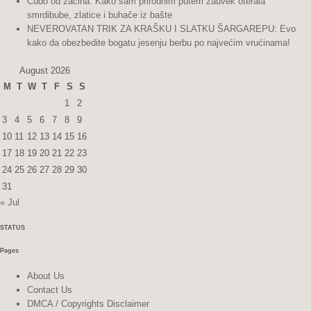
Čudo od začina: Kako sam prirodnim putem zauvek oterala
smrdibube, zlatice i buhače iz bašte
NEVEROVATAN TRIK ZA KRAŠKU I SLATKU ŠARGAREPU: Evo
kako da obezbedite bogatu jesenju berbu po najvećim vrućinama!
August 2026
M
T
W
T
F
S
S
1
2
3
4
5
6
7
8
9
10
11
12
13
14
15
16
17
18
19
20
21
22
23
24
25
26
27
28
29
30
31
« Jul
STATUS
Pages
About Us
Contact Us
DMCA / Copyrights Disclaimer