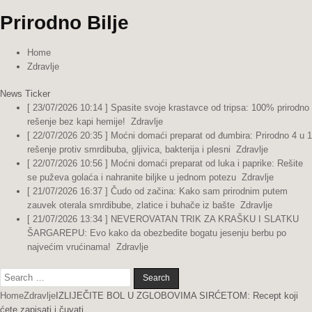
Prirodno Bilje
Home
Zdravlje
News Ticker
[ 23/07/2026 10:14 ]
Spasite svoje krastavce od tripsa: 100% prirodno
rešenje bez kapi hemije!
Zdravlje
[ 22/07/2026 20:35 ]
Moćni domaći preparat od đumbira: Prirodno 4 u 1
rešenje protiv smrdibuba, gljivica, bakterija i plesni
Zdravlje
[ 22/07/2026 10:56 ]
Moćni domaći preparat od luka i paprike: Rešite
se puževa golaća i nahranite biljke u jednom potezu
Zdravlje
[ 21/07/2026 16:37 ]
Čudo od začina: Kako sam prirodnim putem
zauvek oterala smrdibube, zlatice i buhače iz bašte
Zdravlje
[ 21/07/2026 13:34 ]
NEVEROVATAN TRIK ZA KRAŠKU I SLATKU
ŠARGAREPU: Evo kako da obezbedite bogatu jesenju berbu po
najvećim vrućinama!
Zdravlje
Search
for:
Home
Zdravlje
IZLIJEČITE BOL U ZGLOBOVIMA SIRĆETOM: Recept koji
ćete zapisati i čuvati