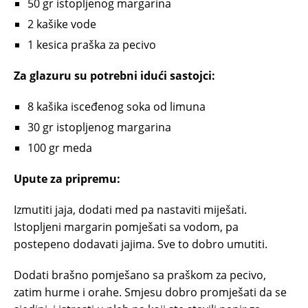
50 gr istopljenog margarina
2 kašike vode
1 kesica praška za pecivo
Za glazuru su potrebni idući sastojci:
8 kašika isceđenog soka od limuna
30 gr istopljenog margarina
100 gr meda
Upute za pripremu:
Izmutiti jaja, dodati med pa nastaviti miješati.
Istopljeni margarin pomješati sa vodom, pa
postepeno dodavati jajima. Sve to dobro umutiti.
Dodati brašno pomješano sa praškom za pecivo,
zatim hurme i orahe. Smjesu dobro promješati da se