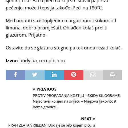
sjedini, i istresti u pleh na koji ste stavili papir za
pečenje, može i tepsija takođe. Peći na 180°C.
Med umutiti sa istopljenim margarinom i sokom od
limuna, dobro promješati. Ohlađen kolač preliti
glazurom. Prijatno.
Ostavite da se glazura stegne pa tek onda rezati kolač.
Izvor:
body.ba, recepti.com
PREVIOUS
PROTIV PROPADANJA KOSTIJU – SKIDA KILOGRAME:
Najzdraviji korijen na svijetu – Njegova ljekovitost
nema granice…
NEXT
PRAH ZLATA VRIJEDAN: Dodaje se bilo kojem piću, a