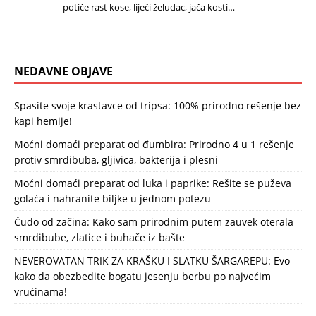
potiče rast kose, liječi želudac, jača kosti…
NEDAVNE OBJAVE
Spasite svoje krastavce od tripsa: 100% prirodno rešenje bez
kapi hemije!
Moćni domaći preparat od đumbira: Prirodno 4 u 1 rešenje
protiv smrdibuba, gljivica, bakterija i plesni
Moćni domaći preparat od luka i paprike: Rešite se puževa
golaća i nahranite biljke u jednom potezu
Čudo od začina: Kako sam prirodnim putem zauvek oterala
smrdibube, zlatice i buhače iz bašte
NEVEROVATAN TRIK ZA KRAŠKU I SLATKU ŠARGAREPU: Evo
kako da obezbedite bogatu jesenju berbu po najvećim
vrućinama!