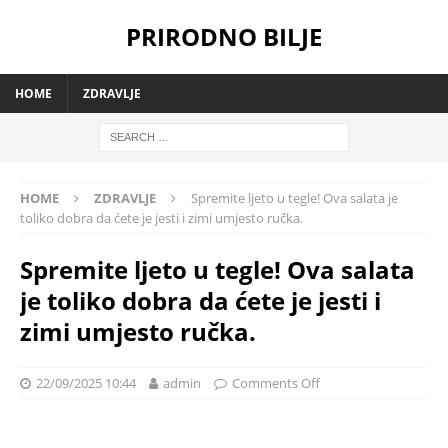
PRIRODNO BILJE
HOME
ZDRAVLJE
HOME
ZDRAVLJE
Spremite ljeto u tegle! Ova salata je
toliko dobra da ćete je jesti i zimi umjesto ručka.
Spremite ljeto u tegle! Ova salata
je toliko dobra da ćete je jesti i
zimi umjesto ručka.
22/09/2025 10:44
admin
Comments Off