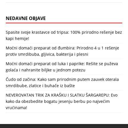
NEDAVNE OBJAVE
Spasite svoje krastavce od tripsa: 100% prirodno rešenje bez
kapi hemije!
Moćni domaći preparat od đumbira: Prirodno 4 u 1 rešenje
protiv smrdibuba, gljivica, bakterija i plesni
Moćni domaći preparat od luka i paprike: Rešite se puževa
golaća i nahranite biljke u jednom potezu
Čudo od začina: Kako sam prirodnim putem zauvek oterala
smrdibube, zlatice i buhače iz bašte
NEVEROVATAN TRIK ZA KRAŠKU I SLATKU ŠARGAREPU: Evo
kako da obezbedite bogatu jesenju berbu po najvećim
vrućinama!