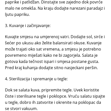
paprike i patlidžan. Dinstajte sve zajedno dok povrće
malo ne omekša. Na kraju dodajte narezani paradajz i
ljutu papriku.
3. Kuvanje i začinjavanje:
Kuvajte smjesu na umjerenoj vatri. Dodajte sol, sirće i
šećer po ukusu ako želite balansirati okuse. Kuvanje
može trajati oko sat vremena, a smjesu je potrebno
povremeno miješati kako ne bi zagorjela. Salata je
gotova kada tečnost ispari i smjesa postane gusta.
Pred kraj kuhanja dodajte sitno nasjeckani peršin.
4. Sterilizacija i spremanje u tegle:
Dok se salata kuva, pripremite tegle. Uvek koristite
čiste i sterilisane tegle i poklopce. Vruću salatu sipajte
u tegle, dobro ih zatvorite i okrenite na poklopac da
se stvori vakuum.