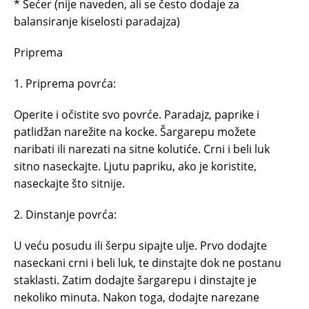
* Šećer (nije naveden, ali se često dodaje za
balansiranje kiselosti paradajza)
Priprema
1. Priprema povrća:
Operite i očistite svo povrće. Paradajz, paprike i
patlidžan narežite na kocke. Šargarepu možete
naribati ili narezati na sitne kolutiće. Crni i beli luk
sitno naseckajte. Ljutu papriku, ako je koristite,
naseckajte što sitnije.
2. Dinstanje povrća:
U veću posudu ili šerpu sipajte ulje. Prvo dodajte
naseckani crni i beli luk, te dinstajte dok ne postanu
staklasti. Zatim dodajte šargarepu i dinstajte je
nekoliko minuta. Nakon toga, dodajte narezane